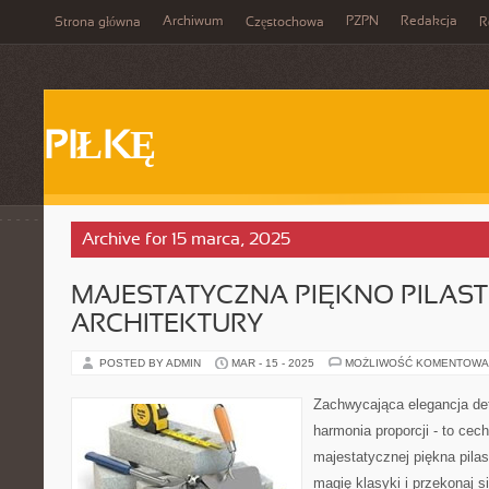
Archiwum
PZPN
Redakcja
Strona główna
Częstochowa
R
PIŁKĘ
Archive for 15 marca, 2025
MAJESTATYCZNA PIĘKNO PILAS
ARCHITEKTURY
POSTED BY ADMIN
MAR - 15 - 2025
MOŻLIWOŚĆ KOMENTOWA
Zachwycająca elegancja det
harmonia proporcji - to cec
majestatycznej piękna pilas
magię klasyki i przekonaj s