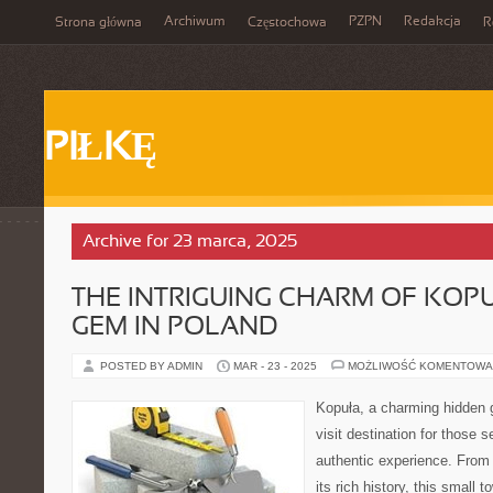
Archiwum
PZPN
Redakcja
Strona główna
Częstochowa
R
PIŁKĘ
Archive for 23 marca, 2025
THE INTRIGUING CHARM OF KOPU
GEM IN POLAND
POSTED BY ADMIN
MAR - 23 - 2025
MOŻLIWOŚĆ KOMENTOWA
Kopuła, a charming hidden 
visit destination for those 
authentic experience. From 
its rich history, this small 