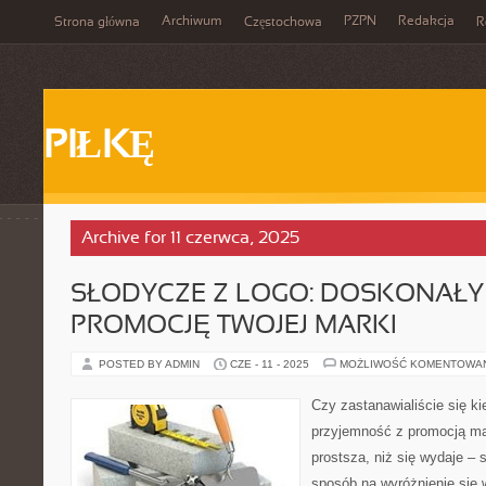
Archiwum
PZPN
Redakcja
Strona główna
Częstochowa
R
PIŁKĘ
Archive for 11 czerwca, 2025
SŁODYCZE Z LOGO: DOSKONAŁY
PROMOCJĘ TWOJEJ MARKI
POSTED BY ADMIN
CZE - 11 - 2025
MOŻLIWOŚĆ KOMENTOWA
Czy zastanawialiście się k
przyjemność z promocją ma
prostsza, niż się wydaje – 
sposób na wyróżnienie się 