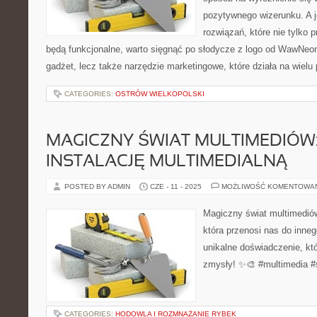
pozytywnego wizerunku. A 
rozwiązań, które nie tylko 
będą funkcjonalne, warto sięgnąć po słodycze z logo od WawNeon
gadżet, lecz także narzędzie marketingowe, które działa na wiel
CATEGORIES:
OSTRÓW WIELKOPOLSKI
MAGICZNY ŚWIAT MULTIMEDIÓW
INSTALACJĘ MULTIMEDIALNĄ
POSTED BY ADMIN
CZE - 11 - 2025
MOŻLIWOŚĆ KOMENTOWA
Magiczny świat multimediów
która przenosi nas do inneg
unikalne doświadczenie, kt
zmysły! ✨🎨 #multimedia #s
CATEGORIES:
HODOWLA I ROZMNAŻANIE RYBEK