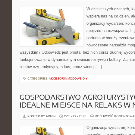
W dzisiejszych czasach, kie
wspiera nas na co dzień, al
organizacji wydarzeń, kon
spojrzeć na rozwiązania IT
partnera w branży eventowe
nowoczesne narzędzia mogą
wszystkim? Odpowiedź jest prosta: bez nich coraz trudniej wyobr
funkcjonowanie w dynamicznym świecie rozrywki i kultury. Zamias
biletów czy tradycyjnych kas, coraz więcej […]
CATEGORIES:
AKCESORIA MODOWE DIY
GOSPODARSTWO AGROTURYSTY
IDEALNE MIEJSCE NA RELAKS W 
POSTED BY ADMIN
CZE - 19 - 2025
MOŻLIWOŚĆ KOMENTOWA
Organizacja wydarzeń, kon
muzeów – to wszystko wyma