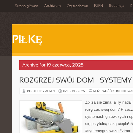
Archiwum
PZPN
Redakcja
Strona główna
Częstochowa
R
PIŁKĘ
Archive for 19 czerwca, 2025
ROZGRZEJ SWÓJ DOM – SYSTEMY
POSTED BY ADMIN
CZE - 19 - 2025
MOŻLIWOŚĆ KOMENTOWA
Zbliża się zima, a Ty nadal
rozgrzać swój dom? Przecz
systemach grzewczych i spr
się przytulną oazą ciepła! 
#systemygrzewcze #zima