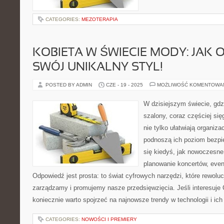
CATEGORIES:
MEZOTERAPIA
KOBIETA W ŚWIECIE MODY: JAK
SWÓJ UNIKALNY STYL!
POSTED BY ADMIN
CZE - 19 - 2025
MOŻLIWOŚĆ KOMENTOWA
W dzisiejszym świecie, gdzi
szalony, coraz częściej się
nie tylko ułatwiają organiz
podnoszą ich poziom bezpi
się kiedyś, jak nowoczesn
planowanie koncertów, ev
Odpowiedź jest prosta: to świat cyfrowych narzędzi, które rewoluc
zarządzamy i promujemy nasze przedsięwzięcia. Jeśli interesuje 
koniecznie warto spojrzeć na najnowsze trendy w technologii i ich
CATEGORIES:
NOWOŚCI I PREMIERY