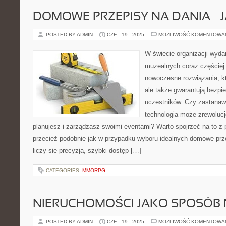
DOMOWE PRZEPISY NA DANIA – 
POSTED BY ADMIN
CZE - 19 - 2025
MOŻLIWOŚĆ KOMENTOWA
W świecie organizacji wyd
muzealnych coraz częściej
nowoczesne rozwiązania, któ
ale także gwarantują bezpi
uczestników. Czy zastanawi
technologia może zrewolucj
planujesz i zarządzasz swoimi eventami? Warto spojrzeć na to z
przecież podobnie jak w przypadku wyboru idealnych domowe przep
liczy się precyzja, szybki dostęp […]
CATEGORIES:
MMORPG
NIERUCHOMOŚCI JAKO SPOSÓB 
POSTED BY ADMIN
CZE - 19 - 2025
MOŻLIWOŚĆ KOMENTOWA