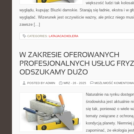
większość ludzi tak kolosa
wyglądu, kupując Bluzki damskie. Starają się ładnie, ekstra i w 
wyglądać. Wizerunek jest oczywiście ważny, ale prócz niego mus
zawsze […]
CATEGORIES:
LATAJACACHOLERA
W ZAKRESIE OFEROWANYCH
PROFESJONALNYCH USŁUG FRYZ
ODSZUKAMY DUŻO
POSTED BY ADMIN
WRZ - 26 - 2025
MOŻLIWOŚĆ KOMENTOWA
Naturalnie na rynku dostęp
środowiska jest aktualnie n
się tak, ponieważ o wiele 
tematy związane z ochroną 
kondycją planety. Niemniej
zapominać, że ekologia jes