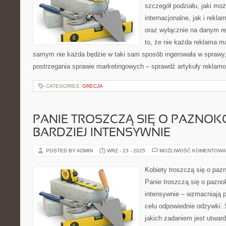
szczegół podziału, jaki m
internacjonalne, jak i rekla
oraz wyłącznie na danym re
to, że nie każda reklama m
samym nie każda będzie w taki sam sposób ingerowała w sprawy, 
postrzegania sprawie marketingowych – sprawdź artykuły reklamo
CATEGORIES:
GRECJA
PANIE TROSZCZĄ SIĘ O PAZNOKC
BARDZIEJ INTENSYWNIE
POSTED BY ADMIN
WRZ - 23 - 2025
MOŻLIWOŚĆ KOMENTOWA
Kobiety troszczą się o pazn
Panie troszczą się o paznok
intensywnie – wzmacniają 
celu odpowiednie odżywki. S
jakich zadaniem jest utwar