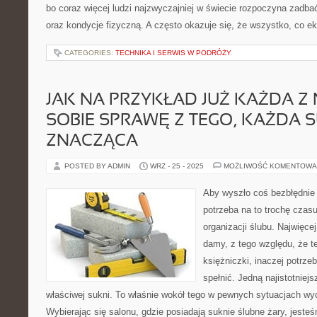
bo coraz więcej ludzi najzwyczajniej w świecie rozpoczyna zadbać
oraz kondycje fizyczną. A często okazuje się, że wszystko, co e
CATEGORIES:
TECHNIKA I SERWIS W PODRÓŻY
JAK NA PRZYKŁAD JUŻ KAŻDA Z 
SOBIE SPRAWĘ Z TEGO, KAŻDA S
ZNACZĄCA
POSTED BY ADMIN
WRZ - 25 - 2025
MOŻLIWOŚĆ KOMENTOWA
Aby wyszło coś bezbłędnie
potrzeba na to trochę czas
organizacji ślubu. Najwięce
damy, z tego względu, że te
księżniczki, inaczej potrzeb
spełnić. Jedną najistotniej
właściwej sukni. To właśnie wokół tego w pewnych sytuacjach wy
Wybierając się salonu, gdzie posiadają suknie ślubne żary, jeste