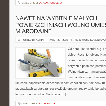
CATEGORIES:
LATAJACACHOLERA
NAWET NA WYBITNIE MAŁYCH
POWIERZCHNIACH WOLNO UMIE
MIARODAJNE
POSTED BY ADMIN
WRZ - 29 - 2025
MOŻLIWOŚĆ KOMENTOWA
Od setek lat twierdzi się, 
dobre. Ręcznie robione Na
przestrzeniach wolno umieś
optycznie podniosą pomiesz
Wolno również manipulowa
użycia właściwych kolorów. 
umieścić odpowiednie akcesoria w pomieszczeniach, tak żeby uzup
przypadkach wystarczą rzeczywiście drobne rzeczy takie jak zdję
lub wazonik na półce. Nie trzeba […]
CATEGORIES:
EXCELRAPORT