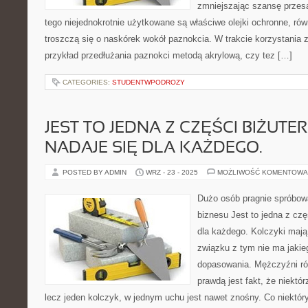
zmniejszając szansę przes
tego niejednokrotnie użytkowane są właściwe olejki ochronne, rów
troszczą się o naskórek wokół paznokcia. W trakcie korzystania
przykład przedłużania paznokci metodą akrylową, czy tez […]
CATEGORIES:
STUDENTWPODROZY
JEST TO JEDNA Z CZĘŚCI BIŻUTERI
NADAJE SIĘ DLA KAŻDEGO.
POSTED BY ADMIN
WRZ - 23 - 2025
MOŻLIWOŚĆ KOMENTOWA
Dużo osób pragnie spróbowa
biznesu Jest to jedna z częś
dla każdego. Kolczyki mają
związku z tym nie ma jakie
dopasowania. Mężczyźni ró
prawdą jest fakt, że niektór
lecz jeden kolczyk, w jednym uchu jest nawet znośny. Co niektó