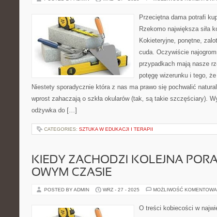
Przeciętna dama potrafi k
Rzekomo największa siła ko
Kokieteryjne, ponętne, zal
cuda. Oczywiście najogromn
przypadkach mają nasze rzę
potęgę wizerunku i tego, że
Niestety sporadycznie która z nas ma prawo się pochwalić naturaln
wprost zahaczają o szkła okularów (tak, są takie szczęściary).
odżywka do […]
CATEGORIES:
SZTUKA W EDUKACJI I TERAPII
KIEDY ZACHODZI KOLEJNA PORA
OWYM CZASIE
POSTED BY ADMIN
WRZ - 27 - 2025
MOŻLIWOŚĆ KOMENTOWA
O treści kobiecości w naj