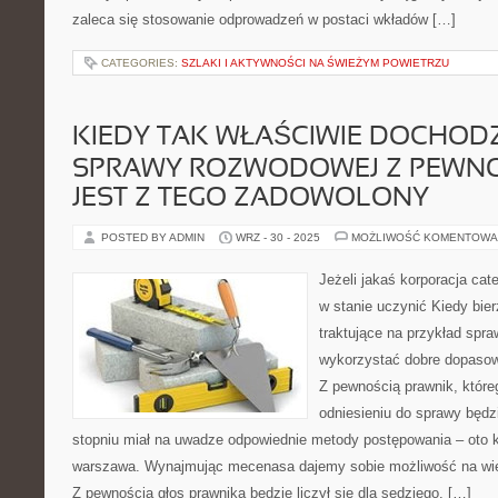
zaleca się stosowanie odprowadzeń w postaci wkładów […]
CATEGORIES:
SZLAKI I AKTYWNOŚCI NA ŚWIEŻYM POWIETRZU
KIEDY TAK WŁAŚCIWIE DOCHODZ
SPRAWY ROZWODOWEJ Z PEWNOŚ
JEST Z TEGO ZADOWOLONY
POSTED BY ADMIN
WRZ - 30 - 2025
MOŻLIWOŚĆ KOMENTOWA
Jeżeli jakaś korporacja cat
w stanie uczynić Kiedy bi
traktujące na przykład sp
wykorzystać dobre dopasow
Z pewnością prawnik, któ
odniesieniu do sprawy będz
stopniu miał na uwadze odpowiednie metody postępowania – oto 
warszawa. Wynajmując mecenasa dajemy sobie możliwość na wię
Z pewnością głos prawnika będzie liczył się dla sędziego. […]