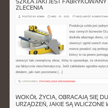
SZKŁA JAKI JEST FABRYKOWANY
ZLECENIA
POSTED BY ADMIN
WRZ - 25 - 2025
MOŻLIWOŚĆ KOMENTOWA
Produkcja szkła jest jedny
oraz cennych biznesów Ocz
dookoła własnego domu, cz
utworzyć ogród swoich mar
mierze poradzić się profesjo
którzy to na pewno pomogą
utworzyć taki zewnętrzny obraz, który to spowoduje, że skonstru
się faktycznie nieschematyczny. Jeśli zakładanie ogrodów wytyc
detalem, jaki nam pozostanie […]
CATEGORIES:
PSYCHOLOGIA ODCHUDZANIA
WOKÓŁ ŻYCIA, OBRACAJĄ SIĘ D
URZĄDZEŃ, JAKIE SĄ WLICZONE 