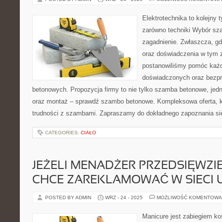
Elektrotechnika to kolejny 
zarówno techniki Wybór sza
zagadnienie. Zwłaszcza, g
oraz doświadczenia w tym 
postanowiliśmy pomóc każd
doświadczonych oraz bez
betonowych. Propozycja firmy to nie tylko szamba betonowe, je
oraz montaż – sprawdź szambo betonowe. Kompleksowa oferta, 
trudności z szambami. Zapraszamy do dokładnego zapoznania si
CATEGORIES:
CIAŁO
JEŻELI MENADŻER PRZEDSIĘWZIĘ
CHCE ZAREKLAMOWAĆ W SIECI
POSTED BY ADMIN
WRZ - 24 - 2025
MOŻLIWOŚĆ KOMENTOWA
Manicure jest zabiegiem k