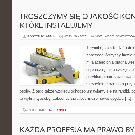
TROSZCZYMY SIĘ O JAKOŚĆ KON
KTÓRE INSTALUJEMY
POSTED BY ADMIN
WRZ - 28 - 2025
MOŻLIWOŚĆ KOMENTOWA
Technika, jaka to dziś istni
znacząca Wszyscy ludzie n
mijającego dnia pragną wes
najbardziej takie szczęśc
przykład praca zawodowa, a
szczęście może nam przynie
osoby. Z tego także względu ochoczo umawiamy się na randki, p
tę wybraną osobę, zakochać się a być może nawet spędzić […]
CATEGORIES:
ROBDRINKI
KAŻDA PROFESJA MA PRAWO B