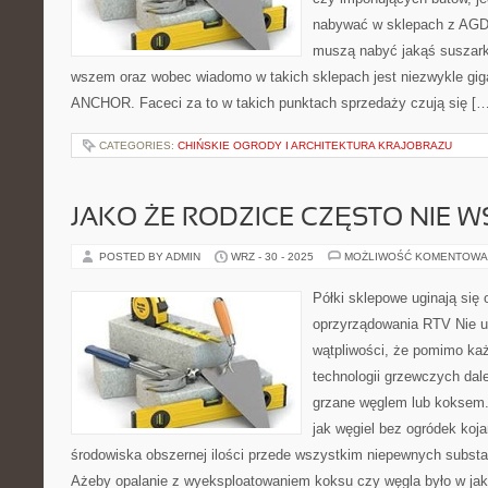
nabywać w sklepach z AGD
muszą nabyć jakąś suszarkę,
wszem oraz wobec wiadomo w takich sklepach jest niezwykle gig
ANCHOR. Faceci za to w takich punktach sprzedaży czują się […
CATEGORIES:
CHIŃSKIE OGRODY I ARCHITEKTURA KRAJOBRAZU
JAKO ŻE RODZICE CZĘSTO NIE 
POSTED BY ADMIN
WRZ - 30 - 2025
MOŻLIWOŚĆ KOMENTOWA
Półki sklepowe uginają się 
oprzyrządowania RTV Nie u
wątpliwości, że pomimo ka
technologii grzewczych dal
grzane węglem lub koksem. 
jak węgiel bez ogródek koja
środowiska obszernej ilości przede wszystkim niepewnych subs
Ażeby opalanie z wyeksploatowaniem koksu czy węgla było w ja