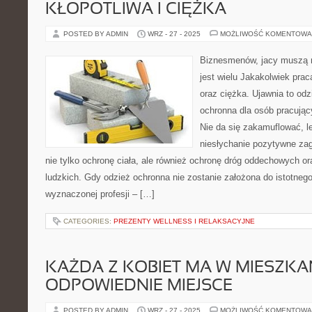
KŁOPOTLIWA I CIĘŻKA
POSTED BY ADMIN
WRZ - 27 - 2025
MOŻLIWOŚĆ KOMENTOWA
Biznesmenów, jacy muszą 
jest wielu Jakakolwiek pra
oraz ciężka. Ujawnia to odz
ochronna dla osób pracując
Nie da się zakamuflować, l
niesłychanie pozytywne zag
nie tylko ochronę ciała, ale również ochronę dróg oddechowych o
ludzkich. Gdy odzież ochronna nie zostanie założona do istotnego
wyznaczonej profesji – […]
CATEGORIES:
PREZENTY WELLNESS I RELAKSACYJNE
KAŻDA Z KOBIET MA W MIESZKA
ODPOWIEDNIE MIEJSCE
POSTED BY ADMIN
WRZ - 27 - 2025
MOŻLIWOŚĆ KOMENTOWA