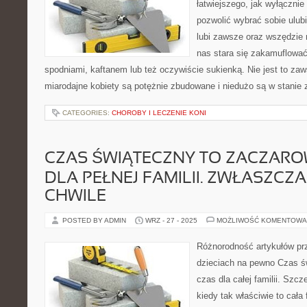
łatwiejszego, jak wyłącznie
pozwolić wybrać sobie ulub
lubi zawsze oraz wszędzie
nas stara się zakamuflować
spodniami, kaftanem lub też oczywiście sukienką. Nie jest to zaw
miarodajne kobiety są potężnie zbudowane i niedużo są w stanie 
CATEGORIES:
CHOROBY I LECZENIE KONI
CZAS ŚWIĄTECZNY TO ZACZAR
DLA PEŁNEJ FAMILII. ZWŁASZCZ
CHWILE
POSTED BY ADMIN
WRZ - 27 - 2025
MOŻLIWOŚĆ KOMENTOWA
Różnorodność artykułów pr
dzieciach na pewno Czas ś
czas dla całej familii. Szcz
kiedy tak właściwie to cała 