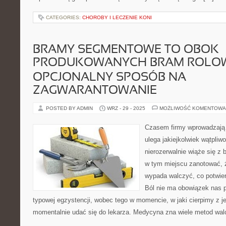
CATEGORIES:
CHOROBY I LECZENIE KONI
BRAMY SEGMENTOWE TO OBOK
PRODUKOWANYCH BRAM ROLO
OPCJONALNY SPOSÓB NA
ZAGWARANTOWANIE
POSTED BY ADMIN
WRZ - 29 - 2025
MOŻLIWOŚĆ KOMENTOWA
Czasem firmy wprowadzają 
ulega jakiejkolwiek wątpliw
nierozerwalnie wiąże się z
w tym miejscu zanotować, 
wypada walczyć, co potwie
Ból nie ma obowiązek nas 
typowej egzystencji, wobec tego w momencie, w jaki cierpimy z 
momentalnie udać się do lekarza. Medycyna zna wiele metod walc