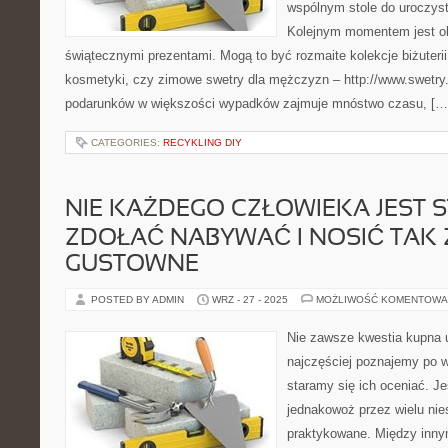
wspólnym stole do uroczyste
Kolejnym momentem jest o
świątecznymi prezentami. Mogą to być rozmaite kolekcje biżuterii 
kosmetyki, czy zimowe swetry dla mężczyzn – http://www.swetry.
podarunków w większości wypadków zajmuje mnóstwo czasu, […
CATEGORIES:
RECYKLING DIY
NIE KAŻDEGO CZŁOWIEKA JEST S
ZDOŁAĆ NABYWAĆ I NOSIĆ TAK
GUSTOWNE
POSTED BY ADMIN
WRZ - 27 - 2025
MOŻLIWOŚĆ KOMENTOWA
Nie zawsze kwestia kupna u
najczęściej poznajemy po 
staramy się ich oceniać. J
jednakowoż przez wielu nies
praktykowane. Między inny