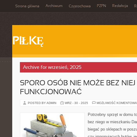
Archiwum
PZPN
Redakcja
Strona główna
Częstochowa
R
PIŁKĘ
Archive for wrzesień, 2025
SPORO OSÓB NIE MOŻE BEZ NIEJ
FUNKCJONOWAĆ
POSTED BY ADMIN
WRZ - 30 - 2025
MOŻLIWOŚĆ KOMENTOWA
Potrzebny sprzęt w domu t
bez niego w mieszkaniu Da
biegać po sklepach w poszu
czy imponujących butów, je