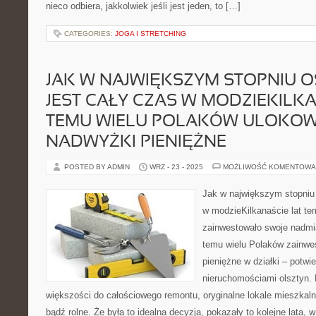
nieco odbiera, jakkolwiek jeśli jest jeden, to […]
CATEGORIES:
JOGA I STRETCHING
JAK W NAJWIĘKSZYM STOPNIU 
JEST CAŁY CZAS W MODZIEKILK
TEMU WIELU POLAKÓW ULOKOW
NADWYŻKI PIENIĘŻNE
POSTED BY ADMIN
WRZ - 23 - 2025
MOŻLIWOŚĆ KOMENTOWA
Jak w największym stopniu 
w modzieKilkanaście lat t
zainwestowało swoje nadmia
temu wielu Polaków zainwe
pieniężne w działki – potwi
nieruchomościami olsztyn. 
większości do całościowego remontu, oryginalne lokale mieszkaln
bądź rolne. Że była to idealna decyzja, pokazały to kolejne lata,