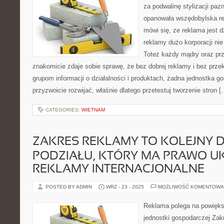
za podwalinę stylizacji pa
opanowała wszędobylska r
mówi się, ze reklama jest d
reklamy dużo korporacji ni
Toteż każdy mądry oraz pr
znakomicie zdaje sobie sprawę, że bez dobrej reklamy i bez prz
grupom informacji o działalności i produktach, żadna jednostka g
przyzwoicie rozwijać, właśnie dlatego przetestuj tworzenie stron [
CATEGORIES:
WIETNAM
ZAKRES REKLAMY TO KOLEJNY 
PODZIAŁU, KTÓRY MA PRAWO 
REKLAMY INTERNACJONALNE
POSTED BY ADMIN
WRZ - 23 - 2025
MOŻLIWOŚĆ KOMENTOWA
Reklama polega na powięks
jednostki gospodarczej Zak