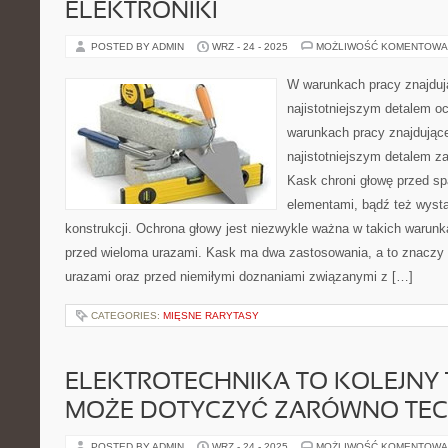
ELEKTRONIKI
POSTED BY ADMIN
WRZ - 24 - 2025
MOŻLIWOŚĆ KOMENTOWA
W warunkach pracy znajduj
najistotniejszym detalem 
warunkach pracy znajdujące
najistotniejszym detalem z
Kask chroni głowę przed s
elementami, bądź też wyst
konstrukcji. Ochrona głowy jest niezwykle ważna w takich warunka
przed wieloma urazami. Kask ma dwa zastosowania, a to znaczy 
urazami oraz przed niemiłymi doznaniami związanymi z […]
CATEGORIES:
MIĘSNE RARYTASY
ELEKTROTECHNIKA TO KOLEJNY 
MOŻE DOTYCZYĆ ZARÓWNO TEC
POSTED BY ADMIN
WRZ - 24 - 2025
MOŻLIWOŚĆ KOMENTOWA