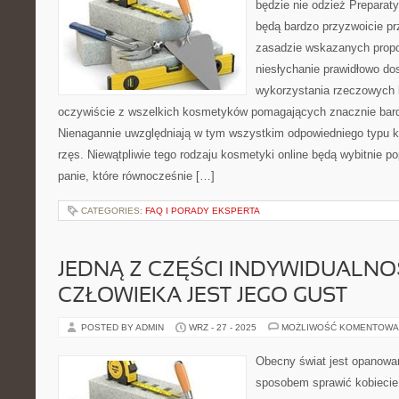
będzie nie odzież Preparat
będą bardzo przyzwoicie p
zasadzie wskazanych propo
niesłychanie prawidłowo do
wykorzystania rzeczowych 
oczywiście z wszelkich kosmetyków pomagających znacznie bard
Nienagannie uwzględniają w tym wszystkim odpowiedniego typu ko
rzęs. Niewątpliwie tego rodzaju kosmetyki online będą wybitnie p
panie, które równocześnie […]
CATEGORIES:
FAQ I PORADY EKSPERTA
JEDNĄ Z CZĘŚCI INDYWIDUALNO
CZŁOWIEKA JEST JEGO GUST
POSTED BY ADMIN
WRZ - 27 - 2025
MOŻLIWOŚĆ KOMENTOWA
Obecny świat jest opanowa
sposobem sprawić kobiecie