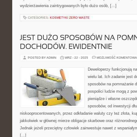
wydzierżawienia zaintrygowanych było dużo osób, […]
CATEGORIES:
KOSMETYKI ZERO WASTE
JEST DUŻO SPOSOBÓW NA POM
DOCHODÓW. EWIDENTNIE
POSTED BY ADMIN
WRZ - 22 - 2025
MOŻLIWOŚĆ KOMENTOWA
Deweloperzy funkcjonują n
wielu lat. Ich zadanie jest
sposobów na pomnażanie d
pospolici ludzie mogą z p
pieniądze i własne oszczęd
sposobów, od inwestycji dł
niskooprocentowanych, przez odkładanie waluty czy też złota, k
jakkolwiek w głównej mierze obligacje skarbowe oraz różnorodneg
Jednak jeżeli przeciętny człowiek zainwestuje nawet z wspaniały
[…]