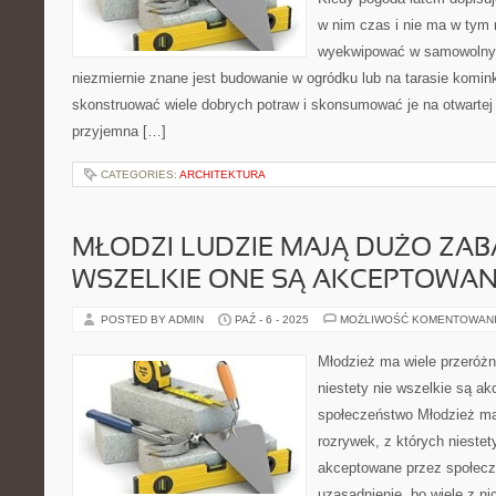
w nim czas i nie ma w tym
wyekwipować w samowolny 
niezmiernie znane jest budowanie w ogródku lub na tarasie komi
skonstruować wiele dobrych potraw i skonsumować je na otwartej 
przyjemna […]
CATEGORIES:
ARCHITEKTURA
MŁODZI LUDZIE MAJĄ DUŻO ZABA
WSZELKIE ONE SĄ AKCEPTOWAN
POSTED BY ADMIN
PAŹ - 6 - 2025
MOŻLIWOŚĆ KOMENTOWAN
Młodzież ma wiele przeróżn
niestety nie wszelkie są a
społeczeństwo Młodzież m
rozrywek, z których niestet
akceptowane przez społecz
uzasadnienie, bo wiele z ni