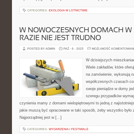
CATEGORIES:
EKOLOGIA W LOTNICTWIE
W NOWOCZESNYCH DOMACH W
RAZIE NIE JEST TRUDNO
POSTED BY ADMIN
PAŹ - 6 - 2025
MOŻLIWOŚĆ KOMENTOWAN
W dzisiejszych mieszkaniac
Wiele zakładów, które ofer
na zamówienie, wykonują n
współczesnych czasach cora
swoje pieniądze w domy jed
szeregu przypadków wymaga
czynienia mamy z domami wielopiętrowymi to jedną z najistotnie
jakie muszą być opracowane w taki sposób, żeby wszystko było z
Najporządniej jest w […]
CATEGORIES:
WYDARZENIA I FESTIWALE