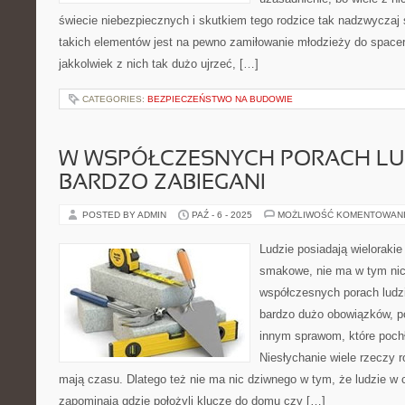
świecie niebezpiecznych i skutkiem tego rodzice tak nadzwyczaj 
takich elementów jest na pewno zamiłowanie młodzieży do space
jakkolwiek z nich tak dużo ujrzeć, […]
CATEGORIES:
BEZPIECZEŃSTWO NA BUDOWIE
W WSPÓŁCZESNYCH PORACH LU
BARDZO ZABIEGANI
POSTED BY ADMIN
PAŹ - 6 - 2025
MOŻLIWOŚĆ KOMENTOWAN
Ludzie posiadają wielorakie 
smakowe, nie ma w tym ni
współczesnych porach ludzi
bardzo dużo obowiązków, po
innym sprawom, które poch
Niesłychanie wiele rzeczy ro
mają czasu. Dlatego też nie ma nic dziwnego w tym, że ludzie w
zapominają gdzie położyli klucze do domu czy […]