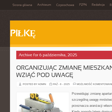
Archiwum
PZPN
Redakcja
Strona główna
Częstochowa
R
PIŁKĘ
Archive for 6 października, 2025
ORGANIZUJĄC ZMIANĘ MIESZKA
WZIĄĆ POD UWAGĘ
POSTED BY ADMIN
PAŹ - 6 - 2025
MOŻLIWOŚĆ KOMENTOWAN
Przewidując zmianę aparta
szczególną uwagę mnóstwo 
przeznacza aranżacji włas
Kiedy pogoda latem dopisuje