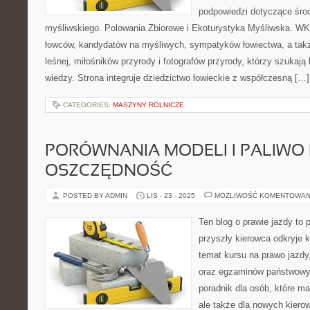
podpowiedzi dotyczące śro
myśliwskiego. Polowania Zbiorowe i Ekoturystyka Myśliwska. W
łowców, kandydatów na myśliwych, sympatyków łowiectwa, a takż
leśnej, miłośników przyrody i fotografów przyrody, którzy szukaj
wiedzy. Strona integruje dziedzictwo łowieckie z współczesną […]
CATEGORIES:
MASZYNY ROLNICZE
PORÓWNANIA MODELI I PALIWO 
OSZCZĘDNOŚĆ
POSTED BY ADMIN
LIS - 23 - 2025
MOŻLIWOŚĆ KOMENTOWAN
Ten blog o prawie jazdy to 
przyszły kierowca odkryje 
temat kursu na prawo jazdy
oraz egzaminów państwowy
poradnik dla osób, które m
ale także dla nowych kiero