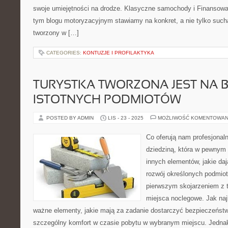
swoje umiejętności na drodze. Klasyczne samochody i Finansow
tym blogu motoryzacyjnym stawiamy na konkret, a nie tylko suchą
tworzony w […]
CATEGORIES:
KONTUZJE I PROFILAKTYKA
TURYSTKA TWORZONA JEST NA B
ISTOTNYCH PODMIOTÓW
POSTED BY ADMIN
LIS - 23 - 2025
MOŻLIWOŚĆ KOMENTOWAN
Co oferują nam profesjonaln
dziedziną, która w pewnym s
innych elementów, jakie d
rozwój określonych podmiot
pierwszym skojarzeniem z tą
miejsca noclegowe. Jak naj
ważne elementy, jakie mają za zadanie dostarczyć bezpieczeństwo
szczególny komfort w czasie pobytu w wybranym miejscu. Jednak