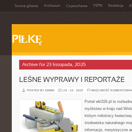
Archiwum
PZPN
Redakcja
Strona główna
Częstochowa
R
PIŁKĘ
Archive for 23 listopada, 2025
LEŚNE WYPRAWY I REPORTAŻE
POSTED BY ADMIN
LIS - 23 - 2025
MOŻLIWOŚĆ KOMENTOWAN
Portal wkl326.pl to rozbud
myślistwu w kraju nad Wisłą
którym miłośnicy łowiectwa,
środowiska naturalnego m
informacje, merytoryczne ar