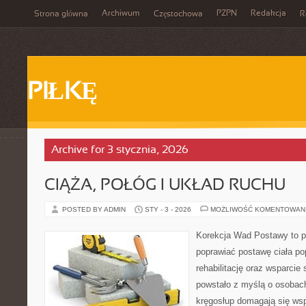
Archiwum
PZPN
Redakcja
Strona główna
Częstochowa
R
PIŁKĘ
Archive for 3 stycznia, 2026
CIĄŻA, POŁÓG I UKŁAD RUCHU
POSTED BY ADMIN
STY - 3 - 2026
MOŻLIWOŚĆ KOMENTOWAN
Korekcja Wad Postawy to pr
poprawiać postawę ciała po
rehabilitację oraz wsparcie
powstało z myślą o osobach,
kręgosłup domagają się wspa