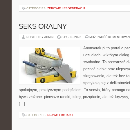
CATEGORIES:
ZDROWIE I REGENERACJA
SEKS ORALNY
POSTED BY ADMIN
STY - 3 - 2026
MOŻLIWOŚĆ KOMENTOWAN
Anonserek.pl to portal o par
uczuciach, w którym dialog 
swobodne. To przestrzeń dla
poznać siebie oraz ulepszy
skrępowania, ale też bez ta
spotykają się z delikatnośc
spokojnym, praktycznym podejściem. To serwis, który pomaga na
bywa złożone: pierwsze randki, iskrę, pożądanie, ale też kryzysy, 
[…]
CATEGORIES:
PRAWO I DOTACJE