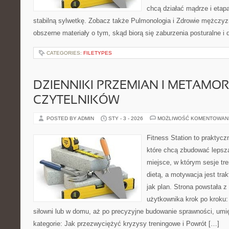
chcą działać mądrze i etap
stabilną sylwetkę. Zobacz także Pulmonologia i Zdrowie mężczyzn
obszerne materiały o tym, skąd biorą się zaburzenia posturalne i
CATEGORIES:
FILETYPES
DZIENNIKI PRZEMIAN I METAMO
CZYTELNIKÓW
POSTED BY ADMIN
STY - 3 - 2026
MOŻLIWOŚĆ KOMENTOWAN
Fitness Station to praktycz
które chcą zbudować lepsz
miejsce, w którym sesje tr
dietą, a motywacja jest tr
jak plan. Strona powstała 
użytkownika krok po kroku:
siłowni lub w domu, aż po precyzyjne budowanie sprawności, umię
kategorie: Jak przezwyciężyć kryzysy treningowe i Powrót […]