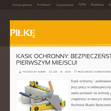
Archiwum
PZPN
Redakcja
Strona główna
Częstochowa
R
PIŁKĘ
KASK OCHRONNY: BEZPIECZEŃS
PIERWSZYM MIEJSCU!
POSTED BY ADMIN
CZE - 15 - 2025
MOŻLIWOŚĆ KOMENTOWA
Kask ochronny - podstawow
przy pracy w niebezpieczn
warto postawić na ochronę
znajdziesz w naszym artyk
#ochrona #kaski #pracowni