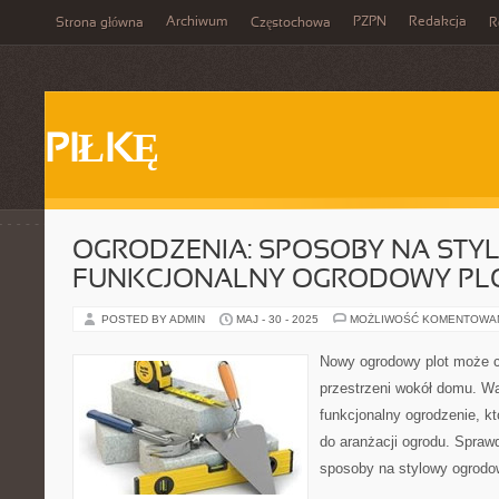
Archiwum
PZPN
Redakcja
Strona główna
Częstochowa
R
PIŁKĘ
OGRODZENIA: SPOSOBY NA STYL
FUNKCJONALNY OGRODOWY PL
POSTED BY ADMIN
MAJ - 30 - 2025
MOŻLIWOŚĆ KOMENTOWA
Nowy ogrodowy plot może c
przestrzeni wokół domu. Wa
funkcjonalny ogrodzenie, kt
do aranżacji ogrodu. Sprawd
sposoby na stylowy ogrodow