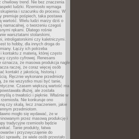
 chwilowy trend. Nie bez znaczenia
 aspekt ludzki. Rzemiosło wymaga
, skupienia i szacunku do procesu. W
ry premiuje pośpiech, taka postawa
 wartość. Wielu ludzi marzy dziś o
ej namacalnej, o tworzeniu czegoś
snymi rękami. Dlatego rośnie
nie warsztatami stolarskimi,
, introligatorskimi czy kaletniczymi.
jest to hobby, dla innych droga do
miany. Łączy ich potrzeba
i kontaktu z materią, której często
acy czysto cyfrowej. Renesans
ie oznacza, że masowa produkcja nagle
acza raczej, że coraz więcej osób
ć kontakt z jakością, historią i
ścią. Ręcznie wykonane przedmioty
, że nie wszystko musi być tanie,
dentyczne. Czasem większą wartość ma
 powstawała dłużej, ale została
myślą o trwałości i pięknie. Właśnie w
a rzemiosła. Nie konkuruje ono
ną czy skalą, lecz znaczeniem, jakie
iennym przedmiotom.
dawno mogło się wydawać, że w
minowanym przez masową produkcję i
py tradycyjne rzemiosło będzie
nikać. Tanie produkty, łatwa
towarów i przyzwyczajenie do
ci sprawiły, że wiele osób przestało