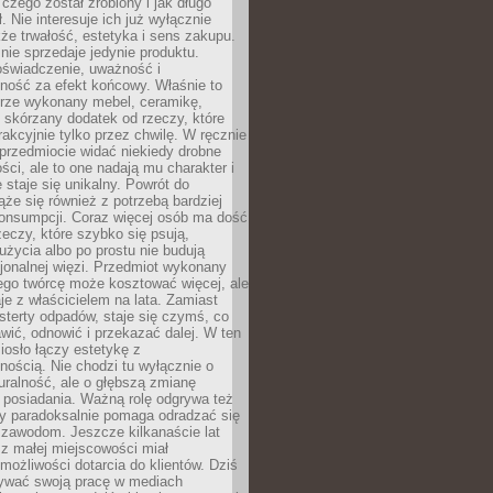
 czego został zrobiony i jak długo
. Nie interesuje ich już wyłącznie
kże trwałość, estetyka i sens zakupu.
nie sprzedaje jedynie produktu.
oświadczenie, uważność i
ność za efekt końcowy. Właśnie to
brze wykonany mebel, ceramikę,
y skórzany dodatek od rzeczy, które
rakcyjnie tylko przez chwilę. W ręcznie
rzedmiocie widać niekiedy drobne
ści, ale to one nadają mu charakter i
e staje się unikalny. Powrót do
ąże się również z potrzebą bardziej
onsumpcji. Coraz więcej osób ma dość
eczy, które szybko się psują,
życia albo po prostu nie budują
jonalnej więzi. Przedmiot wykonany
ego twórcę może kosztować więcej, ale
je z właścicielem na lata. Zamiast
terty odpadów, staje się czymś, co
ić, odnowić i przekazać dalej. W ten
osło łączy estetykę z
nością. Nie chodzi tu wyłącznie o
ralność, ale o głębszą zmianę
 posiadania. Ważną rolę odgrywa też
óry paradoksalnie pomaga odradzać się
 zawodom. Jeszcze kilkanaście lat
z małej miejscowości miał
możliwości dotarcia do klientów. Dziś
wać swoją pracę w mediach