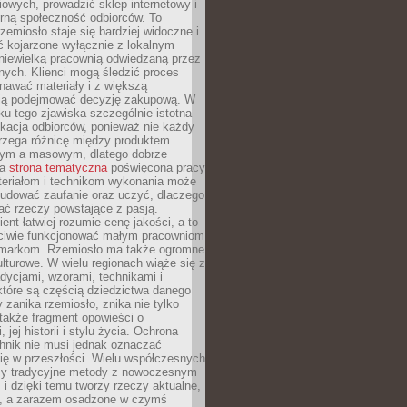
owych, prowadzić sklep internetowy i
rną społeczność odbiorców. To
rzemiosło staje się bardziej widoczne i
ć kojarzone wyłącznie z lokalnym
niewielką pracownią odwiedzaną przez
ych. Klienci mogą śledzić proces
nawać materiały i z większą
ą podejmować decyzję zakupową. W
u tego zjawiska szczególnie istotna
ukacja odbiorców, ponieważ nie każdy
trzega różnicę między produktem
zym a masowym, dlatego dobrze
na
strona tematyczna
poświęcona pracy
teriałom i technikom wykonania może
budować zaufanie oraz uczyć, dlaczego
ać rzeczy powstające z pasją.
ent łatwiej rozumie cenę jakości, a to
iwie funkcjonować małym pracowniom
 markom. Rzemiosło ma także ogromne
lturowe. W wielu regionach wiąże się z
adycjami, wzorami, technikami i
które są częścią dziedzictwa danego
 zanika rzemiosło, znika nie tylko
także fragment opowieści o
 jej historii i stylu życia. Ochrona
hnik nie musi jednak oznaczać
ię w przeszłości. Wielu współczesnych
zy tradycyjne metody z nowoczesnym
i dzięki temu tworzy rzeczy aktualne,
e, a zarazem osadzone w czymś