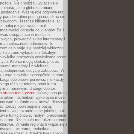
nością. Nie chodzi tu wyłącznie o
ralność, ale o głębszą zmianę
 posiadania. Ważną rolę odgrywa też
óry paradoksalnie pomaga odradzać się
 zawodom. Jeszcze kilkanaście lat
z małej miejscowości miał
możliwości dotarcia do klientów. Dziś
wać swoją pracę w mediach
owych, prowadzić sklep internetowy i
rną społeczność odbiorców. To
rzemiosło staje się bardziej widoczne i
ć kojarzone wyłącznie z lokalnym
niewielką pracownią odwiedzaną przez
ych. Klienci mogą śledzić proces
nawać materiały i z większą
ą podejmować decyzję zakupową. W
u tego zjawiska szczególnie istotna
ukacja odbiorców, ponieważ nie każdy
trzega różnicę między produktem
zym a masowym, dlatego dobrze
na
strona tematyczna
poświęcona pracy
teriałom i technikom wykonania może
budować zaufanie oraz uczyć, dlaczego
ać rzeczy powstające z pasją.
ent łatwiej rozumie cenę jakości, a to
iwie funkcjonować małym pracowniom
 markom. Rzemiosło ma także ogromne
lturowe. W wielu regionach wiąże się z
adycjami, wzorami, technikami i
które są częścią dziedzictwa danego