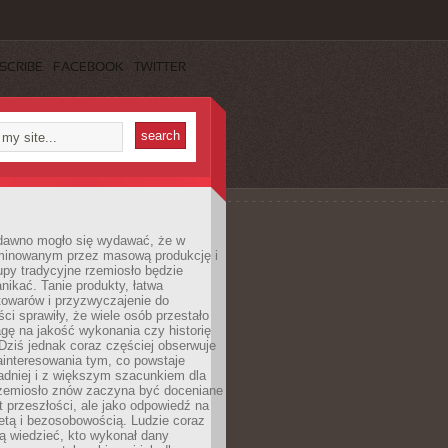
SCRIBE
FACEBOOK
TWITTER
dawno mogło się wydawać, że w
minowanym przez masową produkcję i
py tradycyjne rzemiosło będzie
nikać. Tanie produkty, łatwa
towarów i przyzwyczajenie do
ci sprawiły, że wiele osób przestało
gę na jakość wykonania czy historię
Dziś jednak coraz częściej obserwuje
ainteresowania tym, co powstaje
ładniej i z większym szacunkiem dla
Rzemiosło znów zaczyna być doceniane
kt przeszłości, ale jako odpowiedź na
etą i bezosobowością. Ludzie coraz
ą wiedzieć, kto wykonał dany