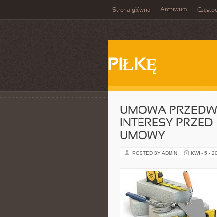
Archiwum
Strona główna
Często
PIŁKĘ
UMOWA PRZEDWS
INTERESY PRZED
UMOWY
POSTED BY ADMIN
KWI - 5 - 2