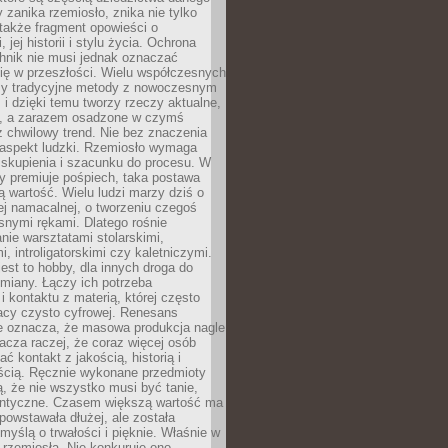
 zanika rzemiosło, znika nie tylko
także fragment opowieści o
 jej historii i stylu życia. Ochrona
hnik nie musi jednak oznaczać
ię w przeszłości. Wielu współczesnych
zy tradycyjne metody z nowoczesnym
i dzięki temu tworzy rzeczy aktualne,
e, a zarazem osadzone w czymś
 chwilowy trend. Nie bez znaczenia
 aspekt ludzki. Rzemiosło wymaga
, skupienia i szacunku do procesu. W
ry premiuje pośpiech, taka postawa
 wartość. Wielu ludzi marzy dziś o
ej namacalnej, o tworzeniu czegoś
snymi rękami. Dlatego rośnie
nie warsztatami stolarskimi,
, introligatorskimi czy kaletniczymi.
jest to hobby, dla innych droga do
miany. Łączy ich potrzeba
i kontaktu z materią, której często
acy czysto cyfrowej. Renesans
ie oznacza, że masowa produkcja nagle
acza raczej, że coraz więcej osób
ć kontakt z jakością, historią i
ścią. Ręcznie wykonane przedmioty
, że nie wszystko musi być tanie,
dentyczne. Czasem większą wartość ma
 powstawała dłużej, ale została
myślą o trwałości i pięknie. Właśnie w
a rzemiosła. Nie konkuruje ono