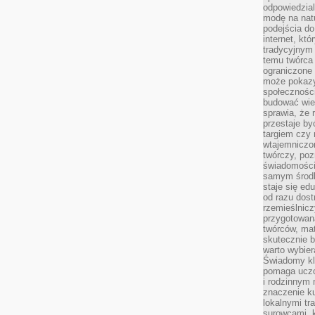
odpowiedzial
modę na natu
podejścia do
internet, kt
tradycyjnym
temu twórca 
ograniczone 
może pokazy
społeczności
budować wie
sprawia, że 
przestaje by
targiem czy 
wtajemniczon
twórczy, poz
świadomości
samym środk
staje się ed
od razu dos
rzemieślnic
przygotowa
twórców, ma
skutecznie 
warto wybier
Świadomy kli
pomaga uczc
i rodzinnym
znaczenie ku
lokalnymi tr
surowcami, 