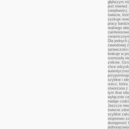
głębszym niż
jest również
cierpliwości
świecie, któ
zyskuje nową
pracy bardzi
realnego wła
zainteresowa
ceramicznymi
Dla jednych 
zawodowej z
sprawczości 
brakuje w pr
rzemiosła n
zniknie. Ozn
chce odzyska
autentyczno
przypominają
szybkie i i
rzecz, która
stworzona z 
tym tkwi sił
wyłącznie ce
nadaje codz
Jeszcze nie
świecie zdo
szybkie zaku
stopniowo za
dostępność 
jednorazowoś