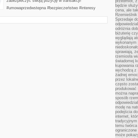
zabezpieczyć swoją pozycję w transakcji!
przedmiot, z
będzie służył
#umowaprzedwstepna #bezpieczeństwo #interesy
cena, ale ta
Rzemieślnik 
Sprzedaje d
odpowiedzial
odróżnia do
biżuterię cz
wyglądają at
wykonanym p
niedoskonało
sprawiają, ż
rzemiosła wi
świadomej k
kupowania rz
wychodzą z u
żadnej emoc
przez lokaln
często zosta
produkować s
można napraw
sposób rzemi
odpowiedzial
modę na natu
podejścia do
internet, kt
tradycyjnym
temu twórca 
ograniczone 
może pokazy