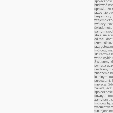
społeczności
budować wie
sprawia, że 
przestaje by
targiem czy 
wtajemniczon
twórczy, poz
świadomości
samym środk
staje się ed
od razu dos
rzemieślnic
przygotowa
twórców, ma
skutecznie 
warto wybier
Świadomy kli
pomaga uczc
i rodzinnym
znaczenie ku
lokalnymi tr
surowcami, 
miejsca. Gdy
zawód, lecz 
społeczności,
dawnych tec
zamykania s
twórców łąc
wzornictwem 
funkcjonaln