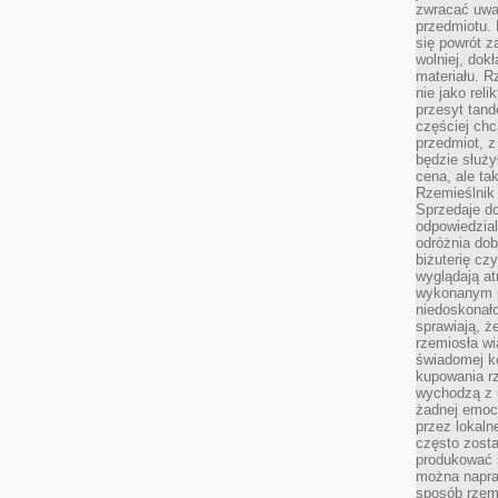
zwracać uwa
przedmiotu. 
się powrót z
wolniej, dok
materiału. 
nie jako reli
przesyt tand
częściej chc
przedmiot, z
będzie służył
cena, ale ta
Rzemieślnik 
Sprzedaje d
odpowiedzial
odróżnia do
biżuterię cz
wyglądają at
wykonanym p
niedoskonało
sprawiają, ż
rzemiosła wi
świadomej k
kupowania rz
wychodzą z u
żadnej emoc
przez lokaln
często zosta
produkować s
można napraw
sposób rzemi