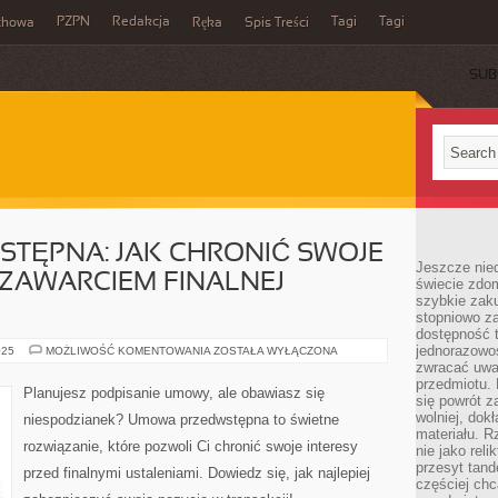
PZPN
Redakcja
Tagi
Tagi
chowa
Ręka
Spis Treści
SUB
TĘPNA: JAK CHRONIĆ SWOJE
Jeszcze nie
 ZAWARCIEM FINALNEJ
świecie zdo
szybkie zaku
stopniowo za
dostępność 
jednorazowoś
UMOWA
025
MOŻLIWOŚĆ KOMENTOWANIA
ZOSTAŁA WYŁĄCZONA
PRZEDWSTĘPNA:
zwracać uwa
JAK
przedmiotu. 
CHRONIĆ
Planujesz podpisanie umowy, ale obawiasz się
SWOJE
się powrót z
INTERESY
wolniej, dok
niespodzianek? Umowa przedwstępna to świetne
PRZED
materiału. 
ZAWARCIEM
rozwiązanie, które pozwoli Ci chronić swoje interesy
FINALNEJ
nie jako reli
UMOWY
przesyt tand
przed finalnymi ustaleniami. Dowiedz się, jak najlepiej
częściej chc