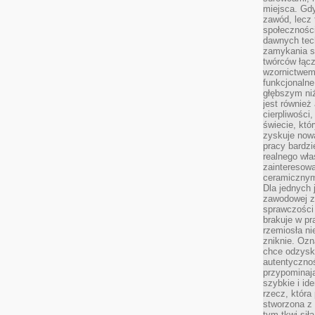
miejsca. Gdy
zawód, lecz 
społeczności,
dawnych tec
zamykania s
twórców łąc
wzornictwem 
funkcjonaln
głębszym niż
jest również
cierpliwości
świecie, któ
zyskuje nową
pracy bardzi
realnego wła
zainteresowa
ceramicznymi
Dla jednych 
zawodowej z
sprawczości 
brakuje w pr
rzemiosła n
zniknie. Ozn
chce odzyska
autentyczno
przypominają
szybkie i i
rzecz, która
stworzona z 
tym tkwi sił