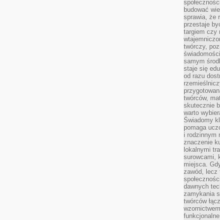
społeczności
budować wie
sprawia, że 
przestaje by
targiem czy 
wtajemniczon
twórczy, poz
świadomości
samym środk
staje się ed
od razu dos
rzemieślnic
przygotowa
twórców, ma
skutecznie 
warto wybier
Świadomy kli
pomaga uczc
i rodzinnym
znaczenie ku
lokalnymi tr
surowcami, 
miejsca. Gdy
zawód, lecz 
społeczności,
dawnych tec
zamykania s
twórców łąc
wzornictwem 
funkcjonaln