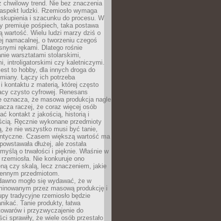
 chwilowy trend. Nie bez znaczenia
 aspekt ludzki. Rzemiosło wymaga
, skupienia i szacunku do procesu. W
ry premiuje pośpiech, taka postawa
 wartość. Wielu ludzi marzy dziś o
ej namacalnej, o tworzeniu czegoś
snymi rękami. Dlatego rośnie
nie warsztatami stolarskimi,
, introligatorskimi czy kaletniczymi.
jest to hobby, dla innych droga do
miany. Łączy ich potrzeba
i kontaktu z materią, której często
acy czysto cyfrowej. Renesans
ie oznacza, że masowa produkcja nagle
acza raczej, że coraz więcej osób
ć kontakt z jakością, historią i
ścią. Ręcznie wykonane przedmioty
, że nie wszystko musi być tanie,
dentyczne. Czasem większą wartość ma
 powstawała dłużej, ale została
myślą o trwałości i pięknie. Właśnie w
a rzemiosła. Nie konkuruje ono
ną czy skalą, lecz znaczeniem, jakie
iennym przedmiotom.
dawno mogło się wydawać, że w
minowanym przez masową produkcję i
py tradycyjne rzemiosło będzie
nikać. Tanie produkty, łatwa
towarów i przyzwyczajenie do
ci sprawiły, że wiele osób przestało