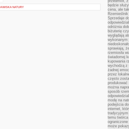
przedmiot, z
będzie służył
JAWISKA NATURY
cena, ale ta
Rzemieślnik 
Sprzedaje d
odpowiedzial
odróżnia do
biżuterię cz
wyglądają at
wykonanym p
niedoskonało
sprawiają, ż
rzemiosła wi
świadomej k
kupowania rz
wychodzą z u
żadnej emoc
przez lokaln
często zosta
produkować s
można napraw
sposób rzemi
odpowiedzial
modę na natu
podejścia do
internet, kt
tradycyjnym
temu twórca 
ograniczone 
może pokazy