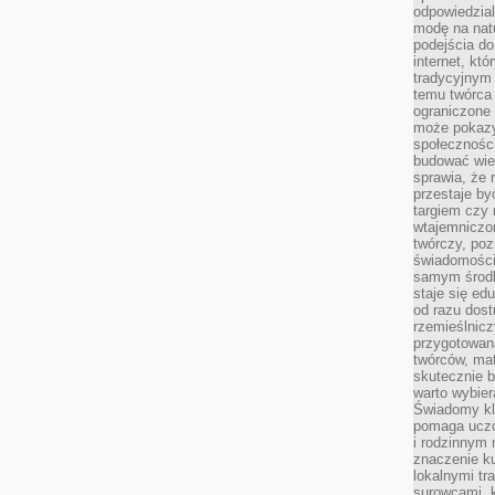
odpowiedzial
modę na natu
podejścia do
internet, kt
tradycyjnym
temu twórca 
ograniczone 
może pokazy
społeczności
budować wie
sprawia, że 
przestaje by
targiem czy 
wtajemniczon
twórczy, poz
świadomości
samym środk
staje się ed
od razu dos
rzemieślnic
przygotowa
twórców, ma
skutecznie 
warto wybier
Świadomy kli
pomaga uczc
i rodzinnym
znaczenie ku
lokalnymi tr
surowcami, 