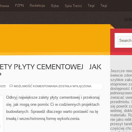
PZPN
Redakcja
Tagi
Tagi
chowa
Ręka
Spis Treści
SUB
ETY PŁYTY CEMENTOWEJ – JAK
Jeszcze nie
?
świecie zdo
szybkie zaku
stopniowo za
NAJWIĘKSZE
2025
MOŻLIWOŚĆ KOMENTOWANIA
ZOSTAŁA WYŁĄCZONA
dostępność 
ZALETY
PŁYTY
jednorazowoś
CEMENTOWEJ
Odkryj największe zalety płyty cementowej i przekonaj
zwracać uwa
–
przedmiotu. 
JAK
się, jak mogą one pomóc Ci w codziennych projektach
MOŻE
się powrót z
CI
wolniej, dok
budowlanych. Sprawdź dlaczego warto postawić na tę
POMÓC?
materiału. 
trwałą i wszechstronną formę wykończenia.
nie jako reli
przesyt tand
częściej chc