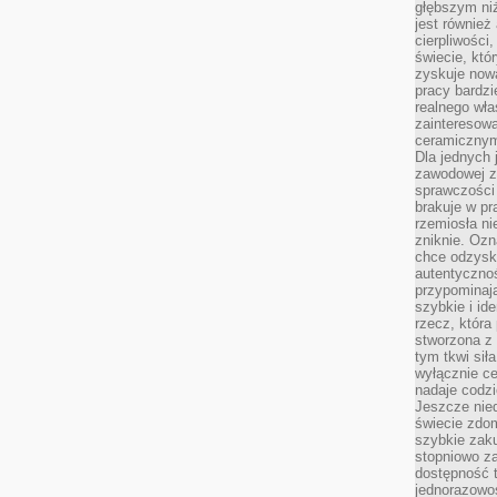
głębszym niż
jest również
cierpliwości
świecie, któ
zyskuje nową
pracy bardzi
realnego wła
zainteresowa
ceramicznymi
Dla jednych 
zawodowej z
sprawczości 
brakuje w pr
rzemiosła n
zniknie. Ozn
chce odzyska
autentyczno
przypominają
szybkie i i
rzecz, która
stworzona z 
tym tkwi sił
wyłącznie ce
nadaje codz
Jeszcze nie
świecie zdo
szybkie zaku
stopniowo za
dostępność 
jednorazowoś