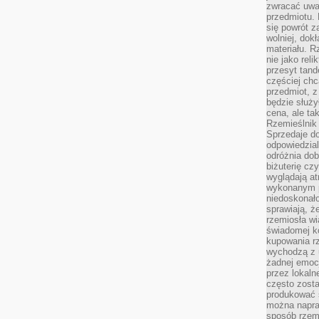
zwracać uwa
przedmiotu. 
się powrót z
wolniej, dok
materiału. 
nie jako reli
przesyt tand
częściej chc
przedmiot, z
będzie służył
cena, ale ta
Rzemieślnik 
Sprzedaje d
odpowiedzial
odróżnia do
biżuterię cz
wyglądają at
wykonanym p
niedoskonało
sprawiają, ż
rzemiosła wi
świadomej k
kupowania rz
wychodzą z u
żadnej emoc
przez lokaln
często zosta
produkować s
można napraw
sposób rzemi