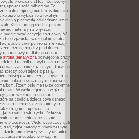
owych, prowadzić sklep internetowy i
rną społeczność odbiorców. To
rzemiosło staje się bardziej widoczne i
ć kojarzone wyłącznie z lokalnym
niewielką pracownią odwiedzaną przez
ych. Klienci mogą śledzić proces
nawać materiały i z większą
ą podejmować decyzję zakupową. W
u tego zjawiska szczególnie istotna
ukacja odbiorców, ponieważ nie każdy
trzega różnicę między produktem
zym a masowym, dlatego dobrze
na
strona tematyczna
poświęcona pracy
teriałom i technikom wykonania może
budować zaufanie oraz uczyć, dlaczego
ać rzeczy powstające z pasją.
ent łatwiej rozumie cenę jakości, a to
iwie funkcjonować małym pracowniom
 markom. Rzemiosło ma także ogromne
lturowe. W wielu regionach wiąże się z
adycjami, wzorami, technikami i
które są częścią dziedzictwa danego
 zanika rzemiosło, znika nie tylko
także fragment opowieści o
 jej historii i stylu życia. Ochrona
hnik nie musi jednak oznaczać
ię w przeszłości. Wielu współczesnych
zy tradycyjne metody z nowoczesnym
i dzięki temu tworzy rzeczy aktualne,
e, a zarazem osadzone w czymś