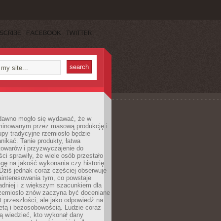
SCRIBE
FACEBOOK
TWITTER
dawno mogło się wydawać, że w
minowanym przez masową produkcję i
py tradycyjne rzemiosło będzie
nikać. Tanie produkty, łatwa
towarów i przyzwyczajenie do
ci sprawiły, że wiele osób przestało
gę na jakość wykonania czy historię
Dziś jednak coraz częściej obserwuje
ainteresowania tym, co powstaje
ładniej i z większym szacunkiem dla
Rzemiosło znów zaczyna być doceniane
kt przeszłości, ale jako odpowiedź na
etą i bezosobowością. Ludzie coraz
ą wiedzieć, kto wykonał dany