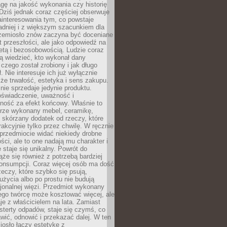
gę na jakość wykonania czy historię
Dziś jednak coraz częściej obserwuje
ainteresowania tym, co powstaje
ładniej i z większym szacunkiem dla
Rzemiosło znów zaczyna być doceniane
kt przeszłości, ale jako odpowiedź na
etą i bezosobowością. Ludzie coraz
ą wiedzieć, kto wykonał dany
 czego został zrobiony i jak długo
. Nie interesuje ich już wyłącznie
kże trwałość, estetyka i sens zakupu.
nie sprzedaje jedynie produktu.
oświadczenie, uważność i
ność za efekt końcowy. Właśnie to
brze wykonany mebel, ceramikę,
y skórzany dodatek od rzeczy, które
rakcyjnie tylko przez chwilę. W ręcznie
rzedmiocie widać niekiedy drobne
ści, ale to one nadają mu charakter i
e staje się unikalny. Powrót do
ąże się również z potrzebą bardziej
onsumpcji. Coraz więcej osób ma dość
eczy, które szybko się psują,
życia albo po prostu nie budują
jonalnej więzi. Przedmiot wykonany
ego twórcę może kosztować więcej, ale
je z właścicielem na lata. Zamiast
terty odpadów, staje się czymś, co
ić, odnowić i przekazać dalej. W ten
osło łączy estetykę z