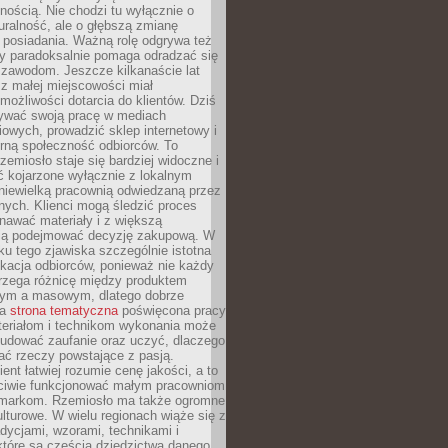
nością. Nie chodzi tu wyłącznie o
ralność, ale o głębszą zmianę
 posiadania. Ważną rolę odgrywa też
óry paradoksalnie pomaga odradzać się
 zawodom. Jeszcze kilkanaście lat
z małej miejscowości miał
możliwości dotarcia do klientów. Dziś
wać swoją pracę w mediach
owych, prowadzić sklep internetowy i
rną społeczność odbiorców. To
rzemiosło staje się bardziej widoczne i
ć kojarzone wyłącznie z lokalnym
niewielką pracownią odwiedzaną przez
ych. Klienci mogą śledzić proces
nawać materiały i z większą
ą podejmować decyzję zakupową. W
u tego zjawiska szczególnie istotna
ukacja odbiorców, ponieważ nie każdy
trzega różnicę między produktem
zym a masowym, dlatego dobrze
na
strona tematyczna
poświęcona pracy
teriałom i technikom wykonania może
budować zaufanie oraz uczyć, dlaczego
ać rzeczy powstające z pasją.
ent łatwiej rozumie cenę jakości, a to
iwie funkcjonować małym pracowniom
 markom. Rzemiosło ma także ogromne
lturowe. W wielu regionach wiąże się z
adycjami, wzorami, technikami i
które są częścią dziedzictwa danego