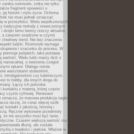
 zanika rzemiosło, znika nie tylko
także fragment opowieści o
 jej historii i stylu życia. Ochrona
hnik nie musi jednak oznaczać
ię w przeszłości. Wielu współczesnych
zy tradycyjne metody z nowoczesnym
i dzięki temu tworzy rzeczy aktualne,
e, a zarazem osadzone w czymś
 chwilowy trend. Nie bez znaczenia
 aspekt ludzki. Rzemiosło wymaga
, skupienia i szacunku do procesu. W
ry premiuje pośpiech, taka postawa
 wartość. Wielu ludzi marzy dziś o
ej namacalnej, o tworzeniu czegoś
snymi rękami. Dlatego rośnie
nie warsztatami stolarskimi,
, introligatorskimi czy kaletniczymi.
jest to hobby, dla innych droga do
miany. Łączy ich potrzeba
i kontaktu z materią, której często
acy czysto cyfrowej. Renesans
ie oznacza, że masowa produkcja nagle
acza raczej, że coraz więcej osób
ć kontakt z jakością, historią i
ścią. Ręcznie wykonane przedmioty
, że nie wszystko musi być tanie,
dentyczne. Czasem większą wartość ma
 powstawała dłużej, ale została
myślą o trwałości i pięknie. Właśnie w
a rzemiosła. Nie konkuruje ono