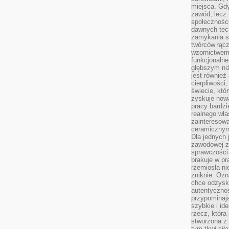
miejsca. Gdy
zawód, lecz 
społeczności,
dawnych tec
zamykania s
twórców łąc
wzornictwem 
funkcjonaln
głębszym niż
jest również
cierpliwości
świecie, któ
zyskuje nową
pracy bardzi
realnego wła
zainteresowa
ceramicznymi
Dla jednych 
zawodowej z
sprawczości 
brakuje w pr
rzemiosła n
zniknie. Ozn
chce odzyska
autentyczno
przypominają
szybkie i i
rzecz, która
stworzona z 
tym tkwi sił