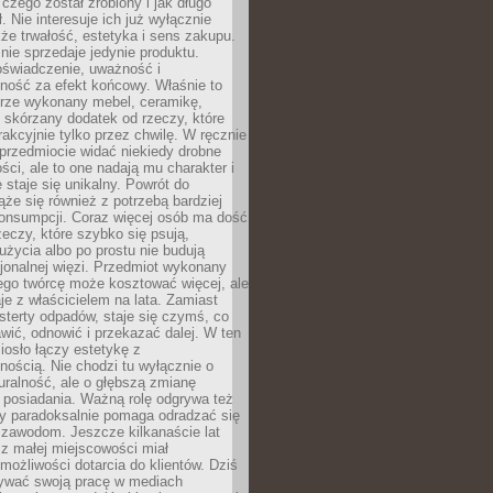
 czego został zrobiony i jak długo
. Nie interesuje ich już wyłącznie
kże trwałość, estetyka i sens zakupu.
nie sprzedaje jedynie produktu.
oświadczenie, uważność i
ność za efekt końcowy. Właśnie to
brze wykonany mebel, ceramikę,
y skórzany dodatek od rzeczy, które
rakcyjnie tylko przez chwilę. W ręcznie
rzedmiocie widać niekiedy drobne
ści, ale to one nadają mu charakter i
e staje się unikalny. Powrót do
ąże się również z potrzebą bardziej
onsumpcji. Coraz więcej osób ma dość
eczy, które szybko się psują,
życia albo po prostu nie budują
jonalnej więzi. Przedmiot wykonany
ego twórcę może kosztować więcej, ale
je z właścicielem na lata. Zamiast
terty odpadów, staje się czymś, co
ić, odnowić i przekazać dalej. W ten
osło łączy estetykę z
nością. Nie chodzi tu wyłącznie o
ralność, ale o głębszą zmianę
 posiadania. Ważną rolę odgrywa też
óry paradoksalnie pomaga odradzać się
 zawodom. Jeszcze kilkanaście lat
z małej miejscowości miał
możliwości dotarcia do klientów. Dziś
wać swoją pracę w mediach