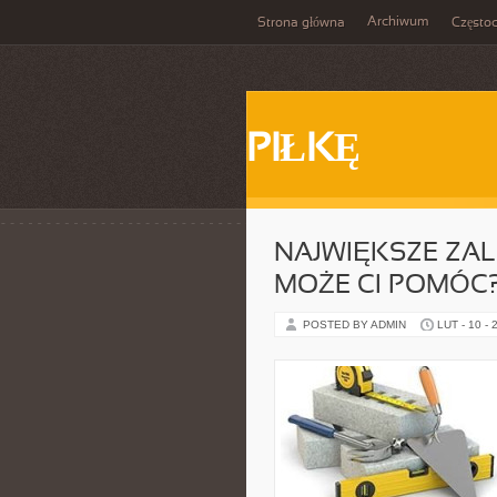
Archiwum
Strona główna
Często
PIŁKĘ
NAJWIĘKSZE ZAL
MOŻE CI POMÓC
POSTED BY ADMIN
LUT - 10 - 