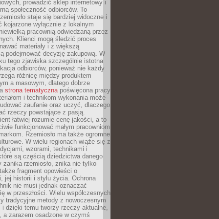
owych, prowadzić sklep internetowy i
rną społeczność odbiorców. To
rzemiosło staje się bardziej widoczne i
ć kojarzone wyłącznie z lokalnym
niewielką pracownią odwiedzaną przez
ych. Klienci mogą śledzić proces
nawać materiały i z większą
ą podejmować decyzję zakupową. W
u tego zjawiska szczególnie istotna
ukacja odbiorców, ponieważ nie każdy
trzega różnicę między produktem
zym a masowym, dlatego dobrze
na
strona tematyczna
poświęcona pracy
teriałom i technikom wykonania może
budować zaufanie oraz uczyć, dlaczego
ać rzeczy powstające z pasją.
ent łatwiej rozumie cenę jakości, a to
iwie funkcjonować małym pracowniom
 markom. Rzemiosło ma także ogromne
lturowe. W wielu regionach wiąże się z
adycjami, wzorami, technikami i
które są częścią dziedzictwa danego
 zanika rzemiosło, znika nie tylko
także fragment opowieści o
 jej historii i stylu życia. Ochrona
hnik nie musi jednak oznaczać
ię w przeszłości. Wielu współczesnych
zy tradycyjne metody z nowoczesnym
i dzięki temu tworzy rzeczy aktualne,
e, a zarazem osadzone w czymś