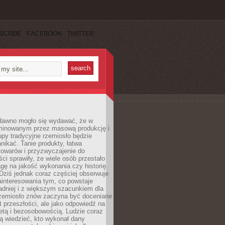
SCRIBE
FACEBOOK
TWITTER
dawno mogło się wydawać, że w
minowanym przez masową produkcję i
py tradycyjne rzemiosło będzie
nikać. Tanie produkty, łatwa
towarów i przyzwyczajenie do
ci sprawiły, że wiele osób przestało
gę na jakość wykonania czy historię
Dziś jednak coraz częściej obserwuje
ainteresowania tym, co powstaje
ładniej i z większym szacunkiem dla
Rzemiosło znów zaczyna być doceniane
kt przeszłości, ale jako odpowiedź na
etą i bezosobowością. Ludzie coraz
ą wiedzieć, kto wykonał dany