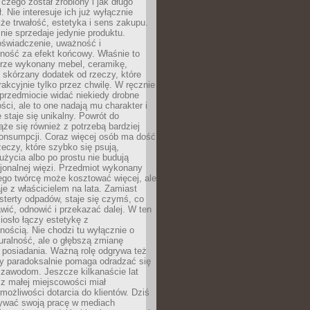
 czego został zrobiony i jak długo
. Nie interesuje ich już wyłącznie
kże trwałość, estetyka i sens zakupu.
nie sprzedaje jedynie produktu.
oświadczenie, uważność i
ność za efekt końcowy. Właśnie to
brze wykonany mebel, ceramikę,
y skórzany dodatek od rzeczy, które
rakcyjnie tylko przez chwilę. W ręcznie
rzedmiocie widać niekiedy drobne
ści, ale to one nadają mu charakter i
e staje się unikalny. Powrót do
ąże się również z potrzebą bardziej
onsumpcji. Coraz więcej osób ma dość
eczy, które szybko się psują,
życia albo po prostu nie budują
jonalnej więzi. Przedmiot wykonany
ego twórcę może kosztować więcej, ale
je z właścicielem na lata. Zamiast
terty odpadów, staje się czymś, co
ić, odnowić i przekazać dalej. W ten
osło łączy estetykę z
nością. Nie chodzi tu wyłącznie o
ralność, ale o głębszą zmianę
 posiadania. Ważną rolę odgrywa też
óry paradoksalnie pomaga odradzać się
 zawodom. Jeszcze kilkanaście lat
z małej miejscowości miał
możliwości dotarcia do klientów. Dziś
wać swoją pracę w mediach