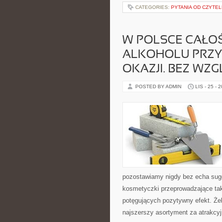
CATEGORIES:
PYTANIA OD CZYTE
W POLSCE CAŁO
ALKOHOLU PRZY
OKAZJI. BEZ WZ
POSTED BY ADMIN
LIS - 25 - 
pozostawiamy nigdy bez echa suge
kosmetyczki przeprowadzające ta
potęgujących pozytywny efekt. Że
najszerszy asortyment za atrakcy