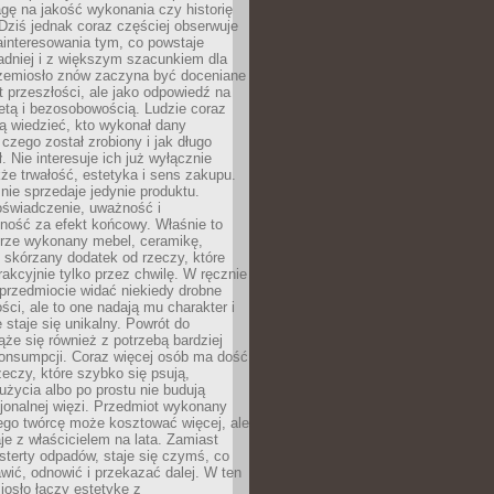
gę na jakość wykonania czy historię
Dziś jednak coraz częściej obserwuje
ainteresowania tym, co powstaje
ładniej i z większym szacunkiem dla
Rzemiosło znów zaczyna być doceniane
kt przeszłości, ale jako odpowiedź na
etą i bezosobowością. Ludzie coraz
ą wiedzieć, kto wykonał dany
 czego został zrobiony i jak długo
. Nie interesuje ich już wyłącznie
kże trwałość, estetyka i sens zakupu.
nie sprzedaje jedynie produktu.
oświadczenie, uważność i
ność za efekt końcowy. Właśnie to
brze wykonany mebel, ceramikę,
y skórzany dodatek od rzeczy, które
rakcyjnie tylko przez chwilę. W ręcznie
rzedmiocie widać niekiedy drobne
ści, ale to one nadają mu charakter i
e staje się unikalny. Powrót do
ąże się również z potrzebą bardziej
onsumpcji. Coraz więcej osób ma dość
eczy, które szybko się psują,
życia albo po prostu nie budują
jonalnej więzi. Przedmiot wykonany
ego twórcę może kosztować więcej, ale
je z właścicielem na lata. Zamiast
terty odpadów, staje się czymś, co
ić, odnowić i przekazać dalej. W ten
osło łączy estetykę z