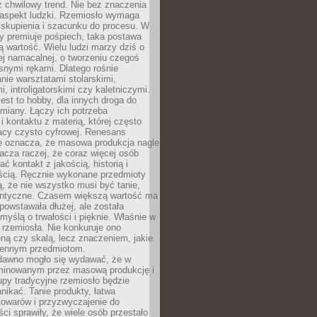
 chwilowy trend. Nie bez znaczenia
 aspekt ludzki. Rzemiosło wymaga
, skupienia i szacunku do procesu. W
ry premiuje pośpiech, taka postawa
 wartość. Wielu ludzi marzy dziś o
ej namacalnej, o tworzeniu czegoś
snymi rękami. Dlatego rośnie
nie warsztatami stolarskimi,
, introligatorskimi czy kaletniczymi.
jest to hobby, dla innych droga do
miany. Łączy ich potrzeba
i kontaktu z materią, której często
acy czysto cyfrowej. Renesans
ie oznacza, że masowa produkcja nagle
acza raczej, że coraz więcej osób
ć kontakt z jakością, historią i
ścią. Ręcznie wykonane przedmioty
, że nie wszystko musi być tanie,
dentyczne. Czasem większą wartość ma
 powstawała dłużej, ale została
myślą o trwałości i pięknie. Właśnie w
a rzemiosła. Nie konkuruje ono
ną czy skalą, lecz znaczeniem, jakie
iennym przedmiotom.
dawno mogło się wydawać, że w
minowanym przez masową produkcję i
py tradycyjne rzemiosło będzie
nikać. Tanie produkty, łatwa
towarów i przyzwyczajenie do
ci sprawiły, że wiele osób przestało