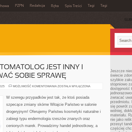
PZPN
Redakcja
Tagi
Tagi
chowa
Ręka
Spis Treści
SUB
TOMATOLOG JEST INNY I
Jeszcze nie
WAĆ SOBIE SPRAWĘ
świecie zdo
szybkie zaku
stopniowo za
KAŻDY
2025
MOŻLIWOŚĆ KOMENTOWANIA
ZOSTAŁA WYŁĄCZONA
dostępność 
LEKARZ
STOMATOLOG
jednorazowoś
JEST
W szeregu przypadków jest tak, że ktoś posiada
zwracać uwa
INNY
przedmiotu. 
I
szpecące zmiany skórne Witajcie Państwo w salonie
MUSZĄ
się powrót z
ONI
wolniej, dok
drogeryjnym! Oferujemy Państwu kosmetyki naturalne i
ZDAWAĆ
materiału. 
SOBIE
zabiegi typu endermologia rzeszów znanych oraz
SPRAWĘ
nie jako reli
przesyt tand
cenionych marek. Prowadzimy handel jednostkowy, a
częściej chc