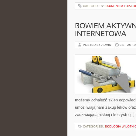
CATEGORIES:
EKUMENIZM I DIALO
BOWIEM AKTYWN
INTERNETOWA
POSTED BY ADMIN
LIS - 25 - 
możemy odnaleźć sklep odpowiedni
umożliwiają nam zakup leków oraz
zadziwiającą niskiej i korzystnej [
CATEGORIES:
EKOLOGIA W LOTNI