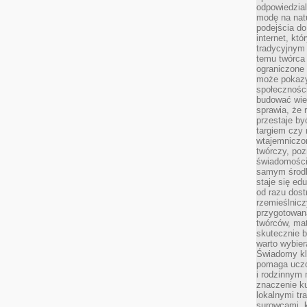
odpowiedzial
modę na natu
podejścia do
internet, kt
tradycyjnym
temu twórca 
ograniczone 
może pokazy
społeczności
budować wie
sprawia, że 
przestaje by
targiem czy 
wtajemniczon
twórczy, poz
świadomości
samym środk
staje się ed
od razu dos
rzemieślnic
przygotowa
twórców, ma
skutecznie 
warto wybier
Świadomy kli
pomaga uczc
i rodzinnym
znaczenie ku
lokalnymi tr
surowcami, 