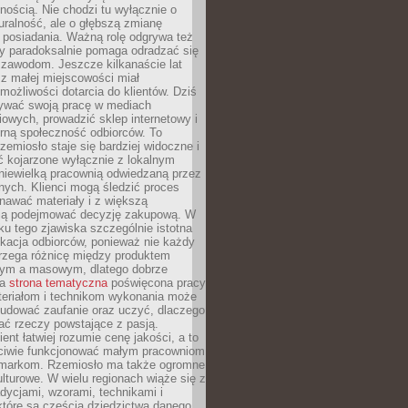
nością. Nie chodzi tu wyłącznie o
ralność, ale o głębszą zmianę
 posiadania. Ważną rolę odgrywa też
óry paradoksalnie pomaga odradzać się
 zawodom. Jeszcze kilkanaście lat
z małej miejscowości miał
możliwości dotarcia do klientów. Dziś
wać swoją pracę w mediach
owych, prowadzić sklep internetowy i
rną społeczność odbiorców. To
rzemiosło staje się bardziej widoczne i
ć kojarzone wyłącznie z lokalnym
niewielką pracownią odwiedzaną przez
ych. Klienci mogą śledzić proces
nawać materiały i z większą
ą podejmować decyzję zakupową. W
u tego zjawiska szczególnie istotna
ukacja odbiorców, ponieważ nie każdy
trzega różnicę między produktem
zym a masowym, dlatego dobrze
na
strona tematyczna
poświęcona pracy
teriałom i technikom wykonania może
budować zaufanie oraz uczyć, dlaczego
ać rzeczy powstające z pasją.
ent łatwiej rozumie cenę jakości, a to
iwie funkcjonować małym pracowniom
 markom. Rzemiosło ma także ogromne
lturowe. W wielu regionach wiąże się z
adycjami, wzorami, technikami i
które są częścią dziedzictwa danego