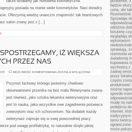
także działamy jak hurtownia kosmetyczna.
przedmiot, z
będzie służył
ogeryjny posiada na stanie wiele kosmetyków. Nasi doradcy
cena, ale ta
Rzemieślnik 
emacie. Olbrzymią wiedzę unaoczni znajomość tak branżowych
Sprzedaje d
sz salon znany jest z […]
odpowiedzial
odróżnia do
biżuterię cz
O
wyglądają at
wykonanym p
niedoskonało
sprawiają, ż
 SPOSTRZEGAMY, IŻ WIĘKSZA
rzemiosła wi
świadomej k
CH PRZEZ NAS
kupowania rz
wychodzą z u
żadnej emoc
CORAZ
2025
MOŻLIWOŚĆ KOMENTOWANIA
ZOSTAŁA WYŁĄCZONA
CZĘŚCIEJ
przez lokaln
SPOSTRZEGAMY,
często zosta
IŻ
Przyrost fachowy którego jesteśmy chwilowo
produkować s
WIĘKSZA
CZĘŚĆ
można napraw
obserwatorami przenika na bez mała Weterynaria zwana
UŻYWANYCH
sposób rzemi
PRZEZ
jest również, jako sztuka lekarska weterynaryjna oraz
odpowiedzial
NAS
modę na natu
jest to nauka, jaka wszystkie swe zagadnienia poświęca
podejścia do
internet, kt
zwierzętom oraz ich schorzeniom. Na dodatek każdy
tradycyjnym
weterynarz zajmuje się w swej powszedniej pracy
temu twórca 
ograniczone 
erze pod uwagę profilaktykę, to naturalnie dzięki jakiej
może pokazy