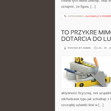
chorób tych wolno uniknąć, oraz 
oznajmić, że figura, […]
CATEGORIES:
ALKOHOLE Z PODR
TO PRZYKRE MI
DOTARCIA DO LU
POSTED BY ADMIN
LIS - 25 - 
aktywności fizycznej, inni uzupe
odchudzanie typu jak schudnąć z b
szczupłej sylwetki tkwi w […]