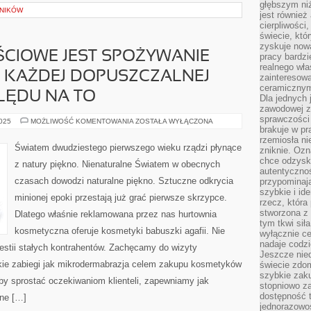
głębszym niż
LNIKÓW
jest również
cierpliwości
świecie, któ
zyskuje nową
ŚCIOWE JEST SPOŻYWANIE
pracy bardzi
realnego wła
 KAŻDEJ DOPUSZCZALNEJ
zainteresowa
ceramicznymi
GLĘDU NA TO
Dla jednych 
zawodowej z
sprawczości 
W
2025
MOŻLIWOŚĆ KOMENTOWANIA
ZOSTAŁA WYŁĄCZONA
POLSCE
brakuje w pr
CAŁOŚCIOWE
rzemiosła n
JEST
Światem dwudziestego pierwszego wieku rządzi płynące
zniknie. Ozn
SPOŻYWANIE
ALKOHOLU
chce odzyska
z natury piękno. Nienaturalne Światem w obecnych
PRZY
autentyczno
KAŻDEJ
czasach dowodzi naturalne piękno. Sztuczne odkrycia
przypominają
DOPUSZCZALNEJ
OKAZJI.
szybkie i i
minionej epoki przestają już grać pierwsze skrzypce.
BEZ
rzecz, która
WZGLĘDU
stworzona z 
NA
Dlatego właśnie reklamowana przez nas hurtownia
TO
tym tkwi sił
kosmetyczna oferuje kosmetyki babuszki agafii. Nie
wyłącznie ce
nadaje codz
stii stałych kontrahentów. Zachęcamy do wizyty
Jeszcze nie
kie zabiegi jak mikrodermabrazja celem zakupu kosmetyków
świecie zdo
szybkie zaku
by sprostać oczekiwaniom klienteli, zapewniamy jak
stopniowo za
dostępność 
jne […]
jednorazowoś