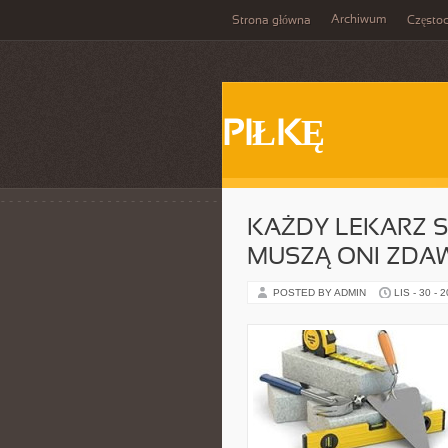
Archiwum
Strona główna
Często
PIŁKĘ
KAŻDY LEKARZ S
MUSZĄ ONI ZDA
POSTED BY ADMIN
LIS - 30 - 