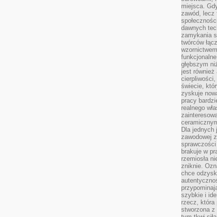
miejsca. Gdy
zawód, lecz 
społeczności,
dawnych tec
zamykania s
twórców łąc
wzornictwem 
funkcjonaln
głębszym niż
jest również
cierpliwości
świecie, któ
zyskuje nową
pracy bardzi
realnego wła
zainteresowa
ceramicznymi
Dla jednych 
zawodowej z
sprawczości 
brakuje w pr
rzemiosła n
zniknie. Ozn
chce odzyska
autentyczno
przypominają
szybkie i i
rzecz, która
stworzona z 
tym tkwi sił