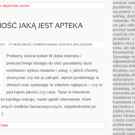
zwracać uwa
G MIĘDZYRELIGIJNY
przedmiotu. 
się powrót z
wolniej, dok
materiału. 
OŚĆ JAKĄ JEST APTEKA
nie jako reli
przesyt tand
częściej chc
przedmiot, z
będzie służył
BOWIEM
2025
MOŻLIWOŚĆ KOMENTOWANIA
ZOSTAŁA WYŁĄCZONA
cena, ale ta
AKTYWNOŚĆ
JAKĄ
Rzemieślnik 
JEST
Problemy skórne kobiet W dobie internetu i
Sprzedaje d
APTEKA
INTERNETOWA
odpowiedzial
powszechnego dostępu do sieci posiadamy duże
odróżnia do
możliwości wyboru towarów i usług, z jakich chcemy
biżuterię cz
wyglądają at
skorzystać czy też je zakupić, wprost przebierając w
wykonanym p
niedoskonało
ofertach oraz wybierając te zdaniem najlepsze – czy to
sprawiają, ż
pod kątem jakości czy ceny. Teraz w Internecie
rzemiosła wi
świadomej k
o każdego rodzaju, nawet apteki internetowe, które
kupowania rz
 innych środków farmaceutycznych, niejednokrotnie po
wychodzą z u
żadnej emoc
…]
przez lokaln
często zosta
produkować s
CTWIE
można napraw
sposób rzemi