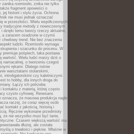
 zanika rzemiosło, znika nie tylko
także fragment opowieści o
 jej historii i stylu życia. Ochrona
hnik nie musi jednak oznaczać
ię w przeszłości. Wielu współczesnych
zy tradycyjne metody z nowoczesnym
i dzięki temu tworzy rzeczy aktualne,
e, a zarazem osadzone w czymś
 chwilowy trend. Nie bez znaczenia
 aspekt ludzki. Rzemiosło wymaga
, skupienia i szacunku do procesu. W
ry premiuje pośpiech, taka postawa
 wartość. Wielu ludzi marzy dziś o
ej namacalnej, o tworzeniu czegoś
snymi rękami. Dlatego rośnie
nie warsztatami stolarskimi,
, introligatorskimi czy kaletniczymi.
jest to hobby, dla innych droga do
miany. Łączy ich potrzeba
i kontaktu z materią, której często
acy czysto cyfrowej. Renesans
ie oznacza, że masowa produkcja nagle
acza raczej, że coraz więcej osób
ć kontakt z jakością, historią i
ścią. Ręcznie wykonane przedmioty
, że nie wszystko musi być tanie,
dentyczne. Czasem większą wartość ma
 powstawała dłużej, ale została
myślą o trwałości i pięknie. Właśnie w
a rzemiosła. Nie konkuruje ono