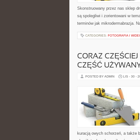
Skonstruowany przez nas sklep dr
są spolegliwi i zorientowani w t
terminów jak mikrodermabrazja. Na
CATEGORIES:
FOTOGRAFIA I WIDE
CORAZ CZĘŚCIEJ
CZĘŚĆ UŻYWANY
POSTED BY ADMIN
LIS - 30 - 
kuracją owych schorzeń, a także bi