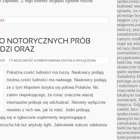
im zapobiec. Z tego również względu zgodnie można
społeczności
budować wie
sprawia, że 
przestaje by
targiem czy 
ÓŻY
wtajemniczon
twórczy, poz
świadomości
samym środk
MO NOTORYCZNYCH PRÓB
staje się ed
od razu dos
DZI ORAZ
rzemieślnic
przygotowa
TO
2025
MOŻLIWOŚĆ KOMENTOWANIA
ZOSTAŁA WYŁĄCZONA
twórców, ma
PRZYKRE
skutecznie 
MIMO
NOTORYCZNYCH
warto wybier
Pokaźna cześć ludności ma tuszę. Naukowcy podają
PRÓB
Świadomy kli
DOTARCIA
Istotna cześć ludności ma nadwagę. Naukowcy podają,
pomaga uczc
DO
LUDZI
i rodzinnym
że z tym kłopotem boryka się połowa Polaków. Nic
ORAZ
znaczenie ku
zatem niepokojącego, że coraz znacznie więcej
lokalnymi tr
surowcami, 
internautów próbuje się odchudzać. Niestety wyłącznie
miejsca. Gdy
zawód, lecz 
niewielu z nich wie, jak to robić. Jedni próbują
społeczności,
łniają się w ogłaszane suplementy wspomagające
dawnych tec
zamykania s
rzucha lub też artykuły light. Jakkolwiek sukces odebrania
twórców łąc
wzornictwem 
funkcjonaln