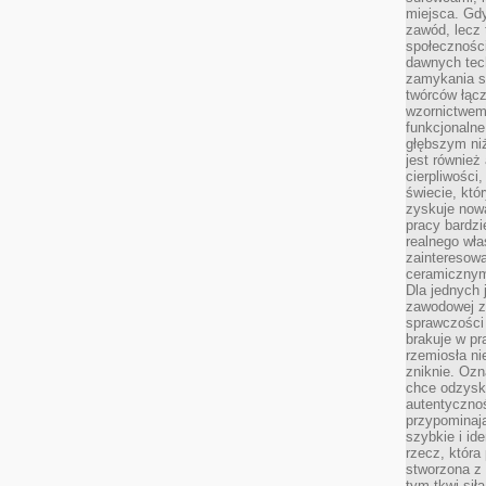
miejsca. Gdy
zawód, lecz 
społeczności,
dawnych tec
zamykania s
twórców łąc
wzornictwem 
funkcjonaln
głębszym niż
jest również
cierpliwości
świecie, któ
zyskuje nową
pracy bardzi
realnego wła
zainteresowa
ceramicznymi
Dla jednych 
zawodowej z
sprawczości 
brakuje w pr
rzemiosła n
zniknie. Ozn
chce odzyska
autentyczno
przypominają
szybkie i i
rzecz, która
stworzona z 
tym tkwi sił