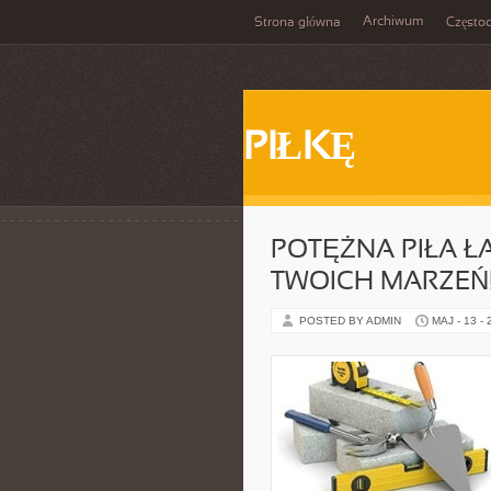
Archiwum
Strona główna
Często
PIŁKĘ
POTĘŻNA PIŁA 
TWOICH MARZEŃ
POSTED BY ADMIN
MAJ - 13 -