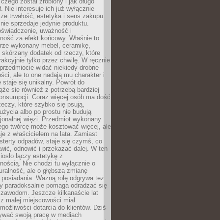
 czego został zrobiony i jak długo
. Nie interesuje ich już wyłącznie
kże trwałość, estetyka i sens zakupu.
nie sprzedaje jedynie produktu.
oświadczenie, uważność i
ność za efekt końcowy. Właśnie to
brze wykonany mebel, ceramikę,
y skórzany dodatek od rzeczy, które
rakcyjnie tylko przez chwilę. W ręcznie
rzedmiocie widać niekiedy drobne
ści, ale to one nadają mu charakter i
e staje się unikalny. Powrót do
ąże się również z potrzebą bardziej
onsumpcji. Coraz więcej osób ma dość
eczy, które szybko się psują,
życia albo po prostu nie budują
jonalnej więzi. Przedmiot wykonany
ego twórcę może kosztować więcej, ale
je z właścicielem na lata. Zamiast
terty odpadów, staje się czymś, co
ić, odnowić i przekazać dalej. W ten
osło łączy estetykę z
nością. Nie chodzi tu wyłącznie o
ralność, ale o głębszą zmianę
 posiadania. Ważną rolę odgrywa też
óry paradoksalnie pomaga odradzać się
 zawodom. Jeszcze kilkanaście lat
z małej miejscowości miał
możliwości dotarcia do klientów. Dziś
wać swoją pracę w mediach