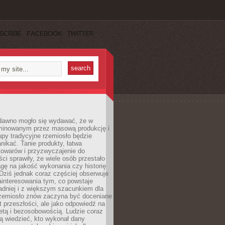
SCRIBE
FACEBOOK
TWITTER
dawno mogło się wydawać, że w
minowanym przez masową produkcję i
py tradycyjne rzemiosło będzie
nikać. Tanie produkty, łatwa
towarów i przyzwyczajenie do
ci sprawiły, że wiele osób przestało
gę na jakość wykonania czy historię
Dziś jednak coraz częściej obserwuje
ainteresowania tym, co powstaje
ładniej i z większym szacunkiem dla
Rzemiosło znów zaczyna być doceniane
kt przeszłości, ale jako odpowiedź na
etą i bezosobowością. Ludzie coraz
ą wiedzieć, kto wykonał dany