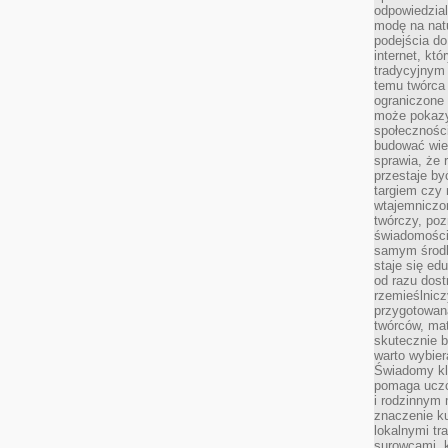
odpowiedzial
modę na natu
podejścia do
internet, kt
tradycyjnym
temu twórca 
ograniczone 
może pokazy
społeczności
budować wie
sprawia, że 
przestaje by
targiem czy 
wtajemniczon
twórczy, poz
świadomości
samym środk
staje się ed
od razu dos
rzemieślnic
przygotowa
twórców, ma
skutecznie 
warto wybier
Świadomy kli
pomaga uczc
i rodzinnym
znaczenie ku
lokalnymi tr
surowcami, 