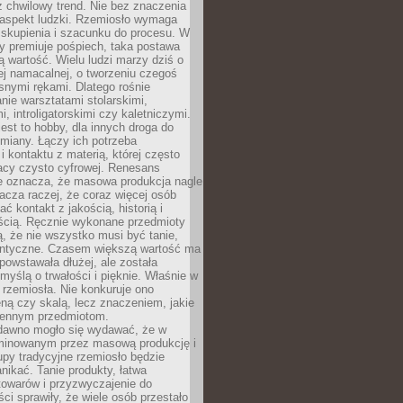
 chwilowy trend. Nie bez znaczenia
 aspekt ludzki. Rzemiosło wymaga
, skupienia i szacunku do procesu. W
ry premiuje pośpiech, taka postawa
 wartość. Wielu ludzi marzy dziś o
ej namacalnej, o tworzeniu czegoś
snymi rękami. Dlatego rośnie
nie warsztatami stolarskimi,
, introligatorskimi czy kaletniczymi.
jest to hobby, dla innych droga do
miany. Łączy ich potrzeba
i kontaktu z materią, której często
acy czysto cyfrowej. Renesans
ie oznacza, że masowa produkcja nagle
acza raczej, że coraz więcej osób
ć kontakt z jakością, historią i
ścią. Ręcznie wykonane przedmioty
, że nie wszystko musi być tanie,
dentyczne. Czasem większą wartość ma
 powstawała dłużej, ale została
myślą o trwałości i pięknie. Właśnie w
a rzemiosła. Nie konkuruje ono
ną czy skalą, lecz znaczeniem, jakie
iennym przedmiotom.
dawno mogło się wydawać, że w
minowanym przez masową produkcję i
py tradycyjne rzemiosło będzie
nikać. Tanie produkty, łatwa
towarów i przyzwyczajenie do
ci sprawiły, że wiele osób przestało