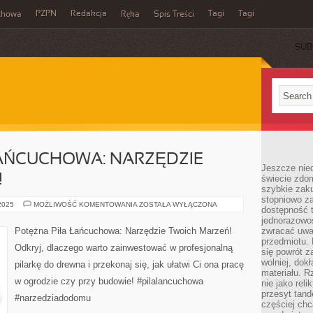
PZPN
Redakcja
Tagi
Tagi
chowa
Ręka
Spis Treści
SUB
ŁAŃCUCHOWA: NARZĘDZIE
Jeszcze nie
!
świecie zdo
szybkie zaku
stopniowo za
POTĘŻNA
 2025
MOŻLIWOŚĆ KOMENTOWANIA
ZOSTAŁA WYŁĄCZONA
dostępność 
PIŁA
ŁAŃCUCHOWA:
jednorazowoś
NARZĘDZIE
Potężna Piła Łańcuchowa: Narzędzie Twoich Marzeń!
zwracać uwa
TWOICH
przedmiotu. 
MARZEŃ!
Odkryj, dlaczego warto zainwestować w profesjonalną
się powrót z
wolniej, dok
pilarkę do drewna i przekonaj się, jak ułatwi Ci ona pracę
materiału. 
w ogrodzie czy przy budowie! #pilalancuchowa
nie jako reli
przesyt tand
#narzedziadodomu
częściej chc