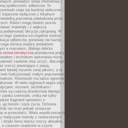
owych, prowadzić sklep internetowy i
rną społeczność odbiorców. To
rzemiosło staje się bardziej widoczne i
ć kojarzone wyłącznie z lokalnym
niewielką pracownią odwiedzaną przez
ych. Klienci mogą śledzić proces
nawać materiały i z większą
ą podejmować decyzję zakupową. W
u tego zjawiska szczególnie istotna
ukacja odbiorców, ponieważ nie każdy
trzega różnicę między produktem
zym a masowym, dlatego dobrze
na
strona tematyczna
poświęcona pracy
teriałom i technikom wykonania może
budować zaufanie oraz uczyć, dlaczego
ać rzeczy powstające z pasją.
ent łatwiej rozumie cenę jakości, a to
iwie funkcjonować małym pracowniom
 markom. Rzemiosło ma także ogromne
lturowe. W wielu regionach wiąże się z
adycjami, wzorami, technikami i
które są częścią dziedzictwa danego
 zanika rzemiosło, znika nie tylko
także fragment opowieści o
 jej historii i stylu życia. Ochrona
hnik nie musi jednak oznaczać
ię w przeszłości. Wielu współczesnych
zy tradycyjne metody z nowoczesnym
i dzięki temu tworzy rzeczy aktualne,
e, a zarazem osadzone w czymś