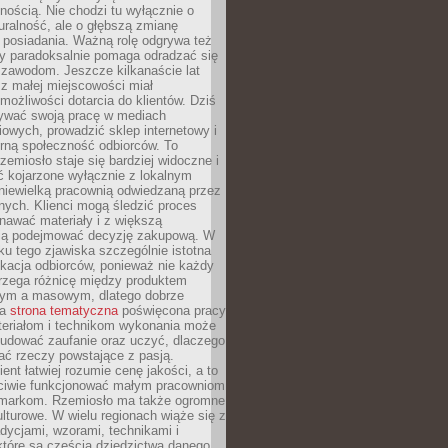
nością. Nie chodzi tu wyłącznie o
ralność, ale o głębszą zmianę
 posiadania. Ważną rolę odgrywa też
óry paradoksalnie pomaga odradzać się
 zawodom. Jeszcze kilkanaście lat
z małej miejscowości miał
możliwości dotarcia do klientów. Dziś
wać swoją pracę w mediach
owych, prowadzić sklep internetowy i
rną społeczność odbiorców. To
rzemiosło staje się bardziej widoczne i
ć kojarzone wyłącznie z lokalnym
niewielką pracownią odwiedzaną przez
ych. Klienci mogą śledzić proces
nawać materiały i z większą
ą podejmować decyzję zakupową. W
u tego zjawiska szczególnie istotna
ukacja odbiorców, ponieważ nie każdy
trzega różnicę między produktem
zym a masowym, dlatego dobrze
na
strona tematyczna
poświęcona pracy
teriałom i technikom wykonania może
budować zaufanie oraz uczyć, dlaczego
ać rzeczy powstające z pasją.
ent łatwiej rozumie cenę jakości, a to
iwie funkcjonować małym pracowniom
 markom. Rzemiosło ma także ogromne
lturowe. W wielu regionach wiąże się z
adycjami, wzorami, technikami i
które są częścią dziedzictwa danego