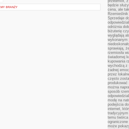
przedmiot, z
będzie służył
EMY BRANŻY
cena, ale ta
Rzemieślnik 
Sprzedaje d
odpowiedzial
odróżnia do
biżuterię cz
wyglądają at
wykonanym p
niedoskonało
sprawiają, ż
rzemiosła wi
świadomej k
kupowania rz
wychodzą z u
żadnej emoc
przez lokaln
często zosta
produkować s
można napraw
sposób rzemi
odpowiedzial
modę na natu
podejścia do
internet, kt
tradycyjnym
temu twórca 
ograniczone 
może pokazy