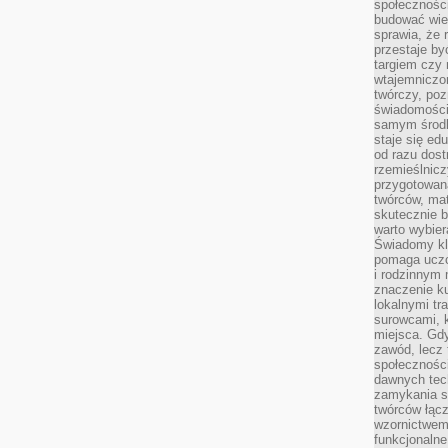
społeczności
budować wie
sprawia, że 
przestaje by
targiem czy 
wtajemniczon
twórczy, poz
świadomości
samym środk
staje się ed
od razu dos
rzemieślnic
przygotowa
twórców, ma
skutecznie 
warto wybier
Świadomy kli
pomaga uczc
i rodzinnym
znaczenie ku
lokalnymi tr
surowcami, 
miejsca. Gdy
zawód, lecz 
społeczności,
dawnych tec
zamykania s
twórców łąc
wzornictwem 
funkcjonaln