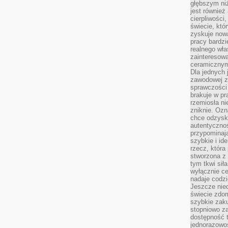
głębszym niż
jest również
cierpliwości
świecie, któ
zyskuje nową
pracy bardzi
realnego wła
zainteresowa
ceramicznymi
Dla jednych 
zawodowej z
sprawczości 
brakuje w pr
rzemiosła n
zniknie. Ozn
chce odzyska
autentyczno
przypominają
szybkie i i
rzecz, która
stworzona z 
tym tkwi sił
wyłącznie ce
nadaje codz
Jeszcze nie
świecie zdo
szybkie zaku
stopniowo za
dostępność 
jednorazowoś