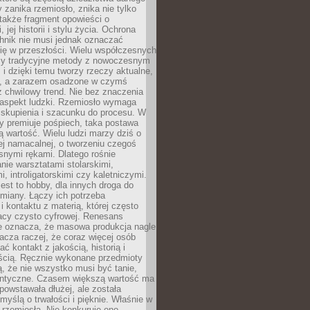
 zanika rzemiosło, znika nie tylko
także fragment opowieści o
 jej historii i stylu życia. Ochrona
hnik nie musi jednak oznaczać
ię w przeszłości. Wielu współczesnych
zy tradycyjne metody z nowoczesnym
i dzięki temu tworzy rzeczy aktualne,
e, a zarazem osadzone w czymś
 chwilowy trend. Nie bez znaczenia
 aspekt ludzki. Rzemiosło wymaga
, skupienia i szacunku do procesu. W
ry premiuje pośpiech, taka postawa
 wartość. Wielu ludzi marzy dziś o
ej namacalnej, o tworzeniu czegoś
snymi rękami. Dlatego rośnie
nie warsztatami stolarskimi,
, introligatorskimi czy kaletniczymi.
jest to hobby, dla innych droga do
miany. Łączy ich potrzeba
i kontaktu z materią, której często
acy czysto cyfrowej. Renesans
ie oznacza, że masowa produkcja nagle
acza raczej, że coraz więcej osób
ć kontakt z jakością, historią i
ścią. Ręcznie wykonane przedmioty
, że nie wszystko musi być tanie,
dentyczne. Czasem większą wartość ma
 powstawała dłużej, ale została
myślą o trwałości i pięknie. Właśnie w
a rzemiosła. Nie konkuruje ono