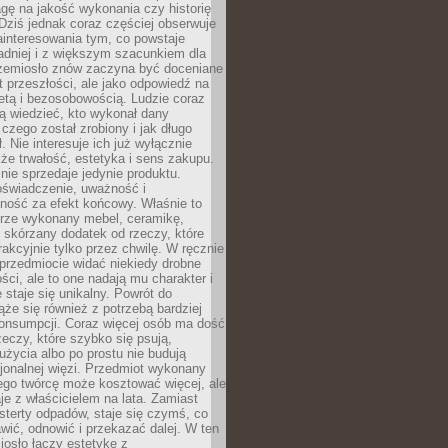
gę na jakość wykonania czy historię
Dziś jednak coraz częściej obserwuje
ainteresowania tym, co powstaje
ładniej i z większym szacunkiem dla
Rzemiosło znów zaczyna być doceniane
kt przeszłości, ale jako odpowiedź na
etą i bezosobowością. Ludzie coraz
ą wiedzieć, kto wykonał dany
 czego został zrobiony i jak długo
. Nie interesuje ich już wyłącznie
kże trwałość, estetyka i sens zakupu.
nie sprzedaje jedynie produktu.
oświadczenie, uważność i
ność za efekt końcowy. Właśnie to
brze wykonany mebel, ceramikę,
y skórzany dodatek od rzeczy, które
rakcyjnie tylko przez chwilę. W ręcznie
rzedmiocie widać niekiedy drobne
ści, ale to one nadają mu charakter i
e staje się unikalny. Powrót do
ąże się również z potrzebą bardziej
onsumpcji. Coraz więcej osób ma dość
eczy, które szybko się psują,
życia albo po prostu nie budują
jonalnej więzi. Przedmiot wykonany
ego twórcę może kosztować więcej, ale
je z właścicielem na lata. Zamiast
terty odpadów, staje się czymś, co
ić, odnowić i przekazać dalej. W ten
osło łączy estetykę z