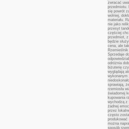
zwracać uwa
przedmiotu. 
się powrót z
wolniej, dok
materiału. 
nie jako reli
przesyt tand
częściej chc
przedmiot, z
będzie służył
cena, ale ta
Rzemieślnik 
Sprzedaje d
odpowiedzial
odróżnia do
biżuterię cz
wyglądają at
wykonanym p
niedoskonało
sprawiają, ż
rzemiosła wi
świadomej k
kupowania rz
wychodzą z u
żadnej emoc
przez lokaln
często zosta
produkować s
można napraw
sposób rzemi