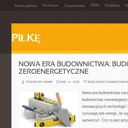
Archiwum
PZPN
Redakcja
Strona główna
Częstochowa
R
PIŁKĘ
NOWA ERA BUDOWNICTWA: BU
ZEROENERGETYCZNE
POSTED BY ADMIN
KWI - 9 - 2025
MOŻLIWOŚĆ KOMENTOWAN
Nowa era budownictwa zaczy
budownictwa zeroenergetyc
innowacyjnych technologii i
zużywają tyle energii, ile s
wytworzyć. Czy to jest przy