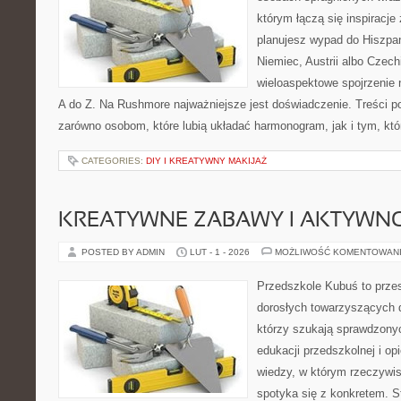
którym łączą się inspiracje
planujesz wypad do Hiszpan
Niemiec, Austrii albo Czech
wieloaspektowe spojrzenie 
A do Z. Na Rushmore najważniejsze jest doświadczenie. Treści p
zarówno osobom, które lubią układać harmonogram, jak i tym, któ
CATEGORIES:
DIY I KREATYWNY MAKIJAŻ
KREATYWNE ZABAWY I AKTYWN
POSTED BY ADMIN
LUT - 1 - 2026
MOŻLIWOŚĆ KOMENTOWAN
Przedszkole Kubuś to prze
dorosłych towarzyszących 
którzy szukają sprawdzonyc
edukacji przedszkolnej i opi
wiedzy, w którym rzeczywis
spotyka się z konkretem. S