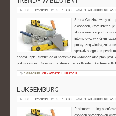
TRENDY W BIŻUTERII
POSTED BY ADMIN
LUT - 1 - 2026
MOŻLIWOŚĆ KOMENTOWAN
Strona Godziszewscy.pl to 
o osobach, które interesuje 
ślubne oraz skup złota w Za
internetowy, w którym łącz
praktyczną wiedzą zakupow
sprawdzonego kompendium p
chcesz lepiej zrozumieć oznaczenia na wyrobach albo planujesz 
jest w sam raz. Nowości na stronie Perły i Korale i Biżuteria w Ku
CATEGORIES:
CIEKAWOSTKI I LIFESTYLE
LUKSEMBURG
POSTED BY ADMIN
LUT - 1 - 2026
MOŻLIWOŚĆ KOMENTOWAN
Rushmore to blog podróżnic
osobach spragnionych wraże