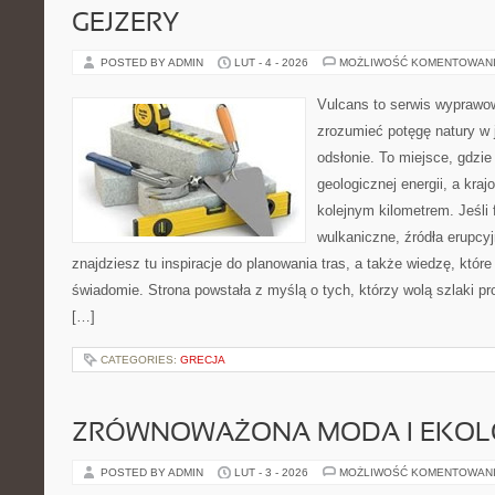
GEJZERY
POSTED BY ADMIN
LUT - 4 - 2026
MOŻLIWOŚĆ KOMENTOWAN
Vulcans to serwis wyprawow
zrozumieć potęgę natury w j
odsłonie. To miejsce, gdzie 
geologicznej energii, a kra
kolejnym kilometrem. Jeśli 
wulkaniczne, źródła erupcy
znajdziesz tu inspiracje do planowania tras, a także wiedzę, któ
świadomie. Strona powstała z myślą o tych, którzy wolą szlaki p
[…]
CATEGORIES:
GRECJA
ZRÓWNOWAŻONA MODA I EKOLO
POSTED BY ADMIN
LUT - 3 - 2026
MOŻLIWOŚĆ KOMENTOWAN