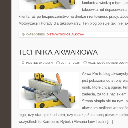
konkretną wiedzą o tym, ja
taksówka: od dopasowania 
klienta, aż po bezpieczeństwo na drodze i rentowność pracy. Zoba
Motoryzacji i Porady dla taksówkarzy. Ten blog opisuje taxi nie j
CATEGORIES:
DIETA WYSOKOBIAŁKOWA
TECHNIKA AKWARIOWA
POSTED BY ADMIN
LUT - 2 - 2026
MOŻLIWOŚĆ KOMENTOWAN
Akwa-Pro to blog akwaryst
jest pokazana od strony war
osób, które chcą ogarąć te
zadęcia, za to z naciskiem 
Strona skupia się na tym, 
akwarium roślinne w sposób
tego, czy startujesz od zera, czy masz już za sobą pierwsze prób
wszystkich to Karmienie Rybek i Akwaria Low-Tech i […]