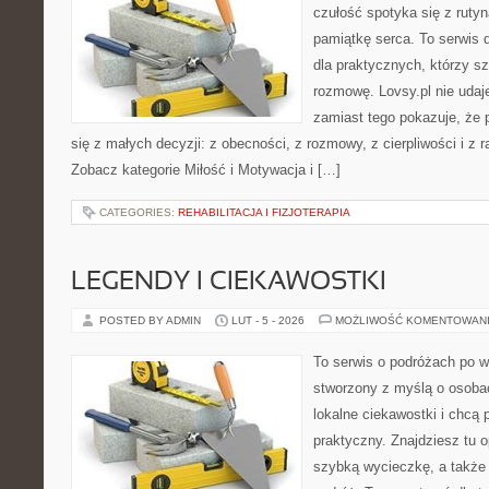
czułość spotyka się z rutyn
pamiątkę serca. To serwis 
dla praktycznych, którzy s
rozmowę. Lovsy.pl nie udaje
zamiast tego pokazuje, że 
się z małych decyzji: z obecności, z rozmowy, z cierpliwości i z 
Zobacz kategorie Miłość i Motywacja i […]
CATEGORIES:
REHABILITACJA I FIZJOTERAPIA
LEGENDY I CIEKAWOSTKI
POSTED BY ADMIN
LUT - 5 - 2026
MOŻLIWOŚĆ KOMENTOWAN
To serwis o podróżach po w
stworzony z myślą o osobac
lokalne ciekawostki i chcą
praktyczny. Znajdziesz tu o
szybką wycieczkę, a także