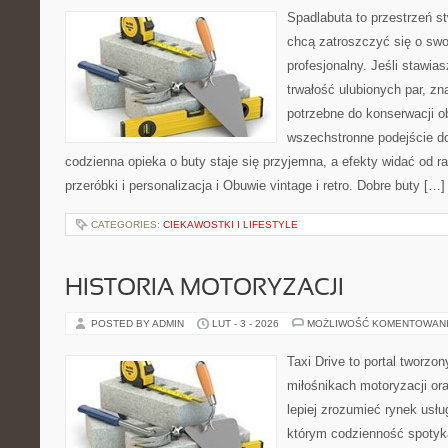
Spadlabuta to przestrzeń st
chcą zatroszczyć się o sw
profesjonalny. Jeśli stawias
trwałość ulubionych par, zn
potrzebne do konserwacji o
wszechstronne podejście do
codzienna opieka o buty staje się przyjemna, a efekty widać od ra
przeróbki i personalizacja i Obuwie vintage i retro. Dobre buty […]
CATEGORIES:
CIEKAWOSTKI I LIFESTYLE
HISTORIA MOTORYZACJI
POSTED BY ADMIN
LUT - 3 - 2026
MOŻLIWOŚĆ KOMENTOWAN
Taxi Drive to portal tworzon
miłośnikach motoryzacji or
lepiej zrozumieć rynek usłu
którym codzienność spotyka