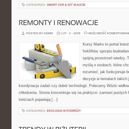
CATEGORIES:
SMART CAR & IOT W AUCIE
REMONTY I RENOWACJE
POSTED BY ADMIN
LUT - 2 - 2026
MOŻLIWOŚĆ KOMENTOWAN
Kursy Marko to portal branż
forkliftów, sprzętu budowla
spójną przestrzeń wiedzy. 
myślą o osobach, które chc
rozumieć, jak funkcjonuje 
decyzje w tematach takich 
koordynacja zadań czy dobór technologii. Polecamy Wózki widłow
chłodzenia. Strona koncentruje się na praktyce: zamiast pustych 
treściach pojawiają […]
CATEGORIES:
EKOLOGIA W PODRÓŻY