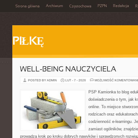
Archiwum
PZPN
Redakcja
Strona główna
Częstochowa
R
PIŁKĘ
WELL-BEING NAUCZYCIELA
POSTED BY ADMIN
LUT - 7 - 2026
MOŻLIWOŚĆ KOMENTOWAN
PSP Kamionka to blog eduk
doświadczenia o tym, jak k
online. To miejsce stworzo
rodzicach oraz edukatorach
codzienność e-learningu. Jeś
zamiast ogólników, znajdzie
prowadzą krok po kroku dobrych nawyków i sprawdzonych rozwiąz