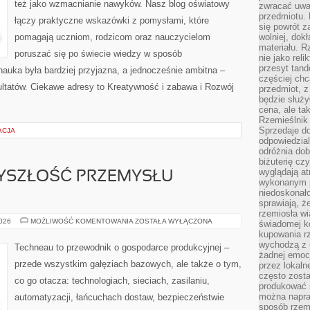
też jako wzmacnianie nawyków. Nasz blog oświatowy
zwracać uwa
przedmiotu. 
łączy praktyczne wskazówki z pomysłami, które
się powrót z
pomagają uczniom, rodzicom oraz nauczycielom
wolniej, dok
materiału. 
poruszać się po świecie wiedzy w sposób
nie jako reli
przesyt tand
auka była bardziej przyjazna, a jednocześnie ambitna –
częściej chc
zultatów. Ciekawe adresy to Kreatywność i zabawa i Rozwój
przedmiot, z
będzie służył
cena, ale ta
Rzemieślnik 
Sprzedaje d
ACJA
odpowiedzial
odróżnia do
biżuterię cz
wyglądają at
ZYSZŁOŚĆ PRZEMYSŁU
wykonanym p
niedoskonało
sprawiają, ż
rzemiosła wi
WYZWANIA
2026
MOŻLIWOŚĆ KOMENTOWANIA
ZOSTAŁA WYŁĄCZONA
świadomej k
I
kupowania rz
PRZYSZŁOŚĆ
PRZEMYSŁU
wychodzą z u
Techneau to przewodnik o gospodarce produkcyjnej –
CIĘŻKIEGO
żadnej emoc
przede wszystkim gałęziach bazowych, ale także o tym,
przez lokaln
często zosta
co go otacza: technologiach, sieciach, zasilaniu,
produkować s
można napraw
automatyzacji, łańcuchach dostaw, bezpieczeństwie
sposób rzemi