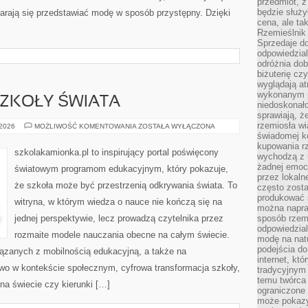
przedmiot, z
będzie służył
starają się przedstawiać modę w sposób przystępny. Dzięki
cena, ale ta
]
Rzemieślnik 
Sprzedaje d
odpowiedzial
odróżnia do
biżuterię cz
wyglądają at
wykonanym p
SZKOŁY ŚWIATA
niedoskonało
sprawiają, ż
rzemiosła wi
NAJCIEKAWSZE
 2026
MOŻLIWOŚĆ KOMENTOWANIA
ZOSTAŁA WYŁĄCZONA
SZKOŁY
świadomej k
ŚWIATA
kupowania rz
szkolakamionka.pl to inspirujący portal poświęcony
wychodzą z u
żadnej emoc
światowym programom edukacyjnym, który pokazuje,
przez lokaln
że szkoła może być przestrzenią odkrywania świata. To
często zosta
produkować s
witryna, w którym wiedza o nauce nie kończą się na
można napraw
jednej perspektywie, lecz prowadzą czytelnika przez
sposób rzemi
odpowiedzial
rozmaite modele nauczania obecne na całym świecie.
modę na natu
podejścia do
iązanych z mobilnością edukacyjną, a także na
internet, kt
two w kontekście społecznym, cyfrowa transformacja szkoły,
tradycyjnym
temu twórca 
na świecie czy kierunki […]
ograniczone 
może pokazy