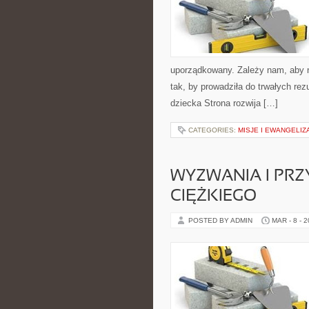
uporządkowany. Zależy nam, aby n
tak, by prowadziła do trwałych re
dziecka Strona rozwija […]
CATEGORIES:
MISJE I EWANGELIZ
WYZWANIA I PR
CIĘŻKIEGO
POSTED BY ADMIN
MAR - 8 - 