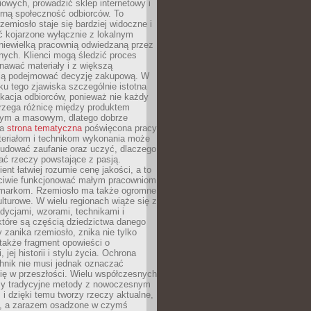
owych, prowadzić sklep internetowy i
rną społeczność odbiorców. To
rzemiosło staje się bardziej widoczne i
ć kojarzone wyłącznie z lokalnym
niewielką pracownią odwiedzaną przez
ych. Klienci mogą śledzić proces
nawać materiały i z większą
ą podejmować decyzję zakupową. W
u tego zjawiska szczególnie istotna
ukacja odbiorców, ponieważ nie każdy
trzega różnicę między produktem
zym a masowym, dlatego dobrze
na
strona tematyczna
poświęcona pracy
teriałom i technikom wykonania może
budować zaufanie oraz uczyć, dlaczego
ać rzeczy powstające z pasją.
ent łatwiej rozumie cenę jakości, a to
iwie funkcjonować małym pracowniom
 markom. Rzemiosło ma także ogromne
lturowe. W wielu regionach wiąże się z
adycjami, wzorami, technikami i
które są częścią dziedzictwa danego
 zanika rzemiosło, znika nie tylko
także fragment opowieści o
 jej historii i stylu życia. Ochrona
hnik nie musi jednak oznaczać
ię w przeszłości. Wielu współczesnych
zy tradycyjne metody z nowoczesnym
i dzięki temu tworzy rzeczy aktualne,
e, a zarazem osadzone w czymś