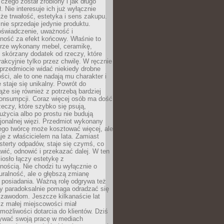
 czego został zrobiony i jak długo
. Nie interesuje ich już wyłącznie
kże trwałość, estetyka i sens zakupu.
nie sprzedaje jedynie produktu.
oświadczenie, uważność i
ność za efekt końcowy. Właśnie to
brze wykonany mebel, ceramikę,
y skórzany dodatek od rzeczy, które
rakcyjnie tylko przez chwilę. W ręcznie
rzedmiocie widać niekiedy drobne
ści, ale to one nadają mu charakter i
e staje się unikalny. Powrót do
ąże się również z potrzebą bardziej
onsumpcji. Coraz więcej osób ma dość
eczy, które szybko się psują,
życia albo po prostu nie budują
jonalnej więzi. Przedmiot wykonany
ego twórcę może kosztować więcej, ale
je z właścicielem na lata. Zamiast
terty odpadów, staje się czymś, co
ić, odnowić i przekazać dalej. W ten
osło łączy estetykę z
nością. Nie chodzi tu wyłącznie o
ralność, ale o głębszą zmianę
 posiadania. Ważną rolę odgrywa też
óry paradoksalnie pomaga odradzać się
 zawodom. Jeszcze kilkanaście lat
z małej miejscowości miał
możliwości dotarcia do klientów. Dziś
wać swoją pracę w mediach