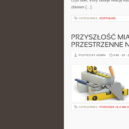
czyli duet, który buduje relację k
zbiorem […]
CATEGORIES:
DORTMUND
PRZYSZŁOŚĆ MI
PRZESTRZENNE 
POSTED BY ADMIN
KWI - 30 - 
CATEGORIES:
PORADNIK DLA MIŁ