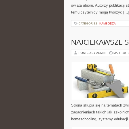
świata ubioru. Autorzy publikacji 
temu czytelnicy mogą tworzyć […
CATEGORIES:
KAMBODŻA
NAJCIEKAWSZE 
POSTED BY ADMIN
MAR - 10 -
Strona skupia się na tematach zw
zagadnieniach takich jak szkolnic
homeschooling, systemy edukacji 