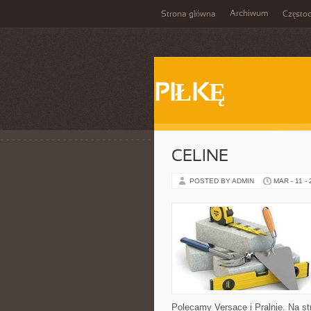
Archiwum
Strona główna
Często
PIŁKĘ
CELINE
POSTED BY ADMIN
MAR - 11 -
Polecamy Versace i Pralnie. Na s