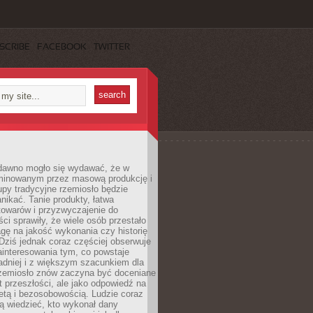
SCRIBE
FACEBOOK
TWITTER
dawno mogło się wydawać, że w
minowanym przez masową produkcję i
py tradycyjne rzemiosło będzie
nikać. Tanie produkty, łatwa
towarów i przyzwyczajenie do
ci sprawiły, że wiele osób przestało
gę na jakość wykonania czy historię
Dziś jednak coraz częściej obserwuje
ainteresowania tym, co powstaje
ładniej i z większym szacunkiem dla
Rzemiosło znów zaczyna być doceniane
kt przeszłości, ale jako odpowiedź na
etą i bezosobowością. Ludzie coraz
ą wiedzieć, kto wykonał dany