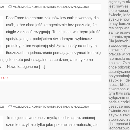
głębszym niż
jest również
PRODUKTY
2026
MOŻLIWOŚĆ KOMENTOWANIA
ZOSTAŁA WYŁĄCZONA
KETO
cierpliwości
świecie, któ
FoodForce to centrum zakupów low carb stworzony dla
zyskuje nową
pracy bardzi
osób, które chcą jeść ketogenicznie bez poczucia, że
realnego wła
ciągle z czegoś rezygnują. To miejsce, w którym jakość
zainteresowa
ceramicznymi
spotykają się z podejściem świadomym: wybierasz
Dla jednych 
zawodowej z
produkty, które wspierają styl życia oparty na dobrych
sprawczości 
tłuszczach, a jednocześnie pomagają utrzymać kontrolę
brakuje w pr
rzemiosła n
i, gdzie keto jest osiągalne na co dzień, a nie tylko na
zniknie. Ozn
 tym. Nowe kategorie na […]
chce odzyska
autentyczno
przypominają
MORZU
szybkie i i
rzecz, która
stworzona z 
tym tkwi sił
wyłącznie ce
nadaje codz
Jeszcze nie
PRZEDSZKOLA
2026
MOŻLIWOŚĆ KOMENTOWANIA
ZOSTAŁA WYŁĄCZONA
świecie zdo
szybkie zaku
To miejsce stworzone z myślą o edukacji rozumianej
stopniowo za
dostępność 
szeroko, czyli nie tylko jako przerabianie materiału, ale
jednorazowoś