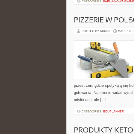
CATEGORIES:
PAPUA-NOWA GWIN
PIZZERIE W POLS
POSTED BY ADMIN
MAR - 10 -
przestrzeń, gdzie spotykają się ku
gotowania. Na stronie widać wyraź
odsłonach, ale […]
CATEGORIES:
EDUPLANNER
PRODUKTY KETO