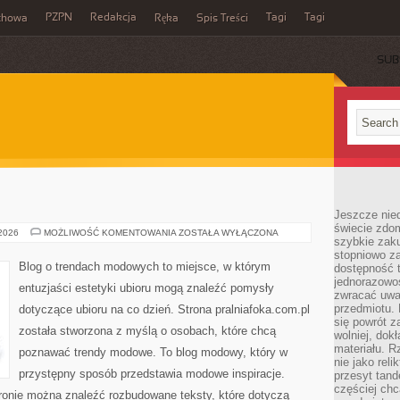
PZPN
Redakcja
Tagi
Tagi
chowa
Ręka
Spis Treści
SUB
Jeszcze nie
świecie zdo
CELINE
 2026
MOŻLIWOŚĆ KOMENTOWANIA
ZOSTAŁA WYŁĄCZONA
szybkie zaku
stopniowo za
Blog o trendach modowych to miejsce, w którym
dostępność 
jednorazowoś
entuzjaści estetyki ubioru mogą znaleźć pomysły
zwracać uwa
przedmiotu. 
dotyczące ubioru na co dzień. Strona pralniafoka.com.pl
się powrót z
została stworzona z myślą o osobach, które chcą
wolniej, dok
materiału. 
poznawać trendy modowe. To blog modowy, który w
nie jako reli
przystępny sposób przedstawia modowe inspiracje.
przesyt tand
częściej chc
tronie można znaleźć rozbudowane teksty, które dotyczą