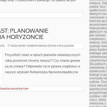
ażdego dnia. Przedszkole76 pokazuje, że opieka nie jest
miejsca. Gdy
zawód, lecz 
społeczności,
dawnych tec
zamykania s
twórców łąc
wzornictwem 
funkcjonaln
AST: PLANOWANIE
głębszym niż
jest również
NA HORYZONCIE
cierpliwości
świecie, któ
PRZYSZŁOŚĆ
zyskuje nową
2025
MOŻLIWOŚĆ KOMENTOWANIA
ZOSTAŁA WYŁĄCZONA
MIAST:
pracy bardzi
PLANOWANIE
realnego wła
PRZESTRZENNE
Przyszłość miast w rękach planistów urbanistycznych.
NA
zainteresowa
HORYZONCIE
ceramicznymi
Jaką przestrzeń chcemy tworzyć? Czy miasta gotowe
Dla jednych 
są na zmiany? Odpowiedzi na te pytania znajdziesz w
zawodowej z
sprawczości 
naszym artykule! #urbanistyka #przestrzeńpubliczna
brakuje w pr
rzemiosła n
zniknie. Ozn
chce odzyska
autentyczno
OŚNIKÓW ARCHITEKTURY
przypominają
szybkie i i
rzecz, która
stworzona z 
tym tkwi sił