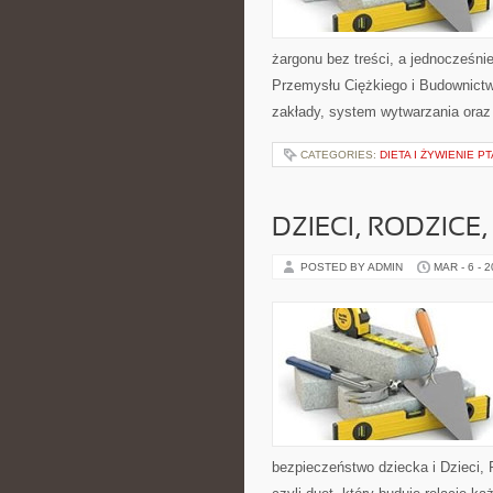
żargonu bez treści, a jednocześnie
Przemysłu Ciężkiego i Budownictwo
zakłady, system wytwarzania oraz
CATEGORIES:
DIETA I ŻYWIENIE 
DZIECI, RODZICE,
POSTED BY ADMIN
MAR - 6 - 
bezpieczeństwo dziecka i Dzieci,