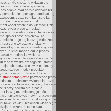
nością. Nie chodzi tu wyłącznie o
ralność, ale o głębszą zmianę
 posiadania. Ważną rolę odgrywa też
óry paradoksalnie pomaga odradzać się
 zawodom. Jeszcze kilkanaście lat
z małej miejscowości miał
możliwości dotarcia do klientów. Dziś
wać swoją pracę w mediach
owych, prowadzić sklep internetowy i
rną społeczność odbiorców. To
rzemiosło staje się bardziej widoczne i
ć kojarzone wyłącznie z lokalnym
niewielką pracownią odwiedzaną przez
ych. Klienci mogą śledzić proces
nawać materiały i z większą
ą podejmować decyzję zakupową. W
u tego zjawiska szczególnie istotna
ukacja odbiorców, ponieważ nie każdy
trzega różnicę między produktem
zym a masowym, dlatego dobrze
na
strona tematyczna
poświęcona pracy
teriałom i technikom wykonania może
budować zaufanie oraz uczyć, dlaczego
ać rzeczy powstające z pasją.
ent łatwiej rozumie cenę jakości, a to
iwie funkcjonować małym pracowniom
 markom. Rzemiosło ma także ogromne
lturowe. W wielu regionach wiąże się z
adycjami, wzorami, technikami i
które są częścią dziedzictwa danego