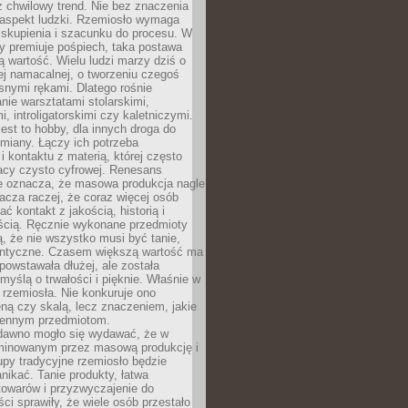
 chwilowy trend. Nie bez znaczenia
 aspekt ludzki. Rzemiosło wymaga
, skupienia i szacunku do procesu. W
ry premiuje pośpiech, taka postawa
 wartość. Wielu ludzi marzy dziś o
ej namacalnej, o tworzeniu czegoś
snymi rękami. Dlatego rośnie
nie warsztatami stolarskimi,
, introligatorskimi czy kaletniczymi.
jest to hobby, dla innych droga do
miany. Łączy ich potrzeba
i kontaktu z materią, której często
acy czysto cyfrowej. Renesans
ie oznacza, że masowa produkcja nagle
acza raczej, że coraz więcej osób
ć kontakt z jakością, historią i
ścią. Ręcznie wykonane przedmioty
, że nie wszystko musi być tanie,
dentyczne. Czasem większą wartość ma
 powstawała dłużej, ale została
myślą o trwałości i pięknie. Właśnie w
a rzemiosła. Nie konkuruje ono
ną czy skalą, lecz znaczeniem, jakie
iennym przedmiotom.
dawno mogło się wydawać, że w
minowanym przez masową produkcję i
py tradycyjne rzemiosło będzie
nikać. Tanie produkty, łatwa
towarów i przyzwyczajenie do
ci sprawiły, że wiele osób przestało