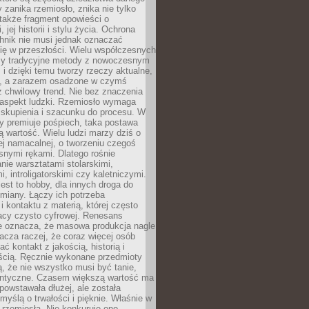
 zanika rzemiosło, znika nie tylko
także fragment opowieści o
 jej historii i stylu życia. Ochrona
hnik nie musi jednak oznaczać
ię w przeszłości. Wielu współczesnych
zy tradycyjne metody z nowoczesnym
i dzięki temu tworzy rzeczy aktualne,
e, a zarazem osadzone w czymś
 chwilowy trend. Nie bez znaczenia
 aspekt ludzki. Rzemiosło wymaga
, skupienia i szacunku do procesu. W
ry premiuje pośpiech, taka postawa
 wartość. Wielu ludzi marzy dziś o
ej namacalnej, o tworzeniu czegoś
snymi rękami. Dlatego rośnie
nie warsztatami stolarskimi,
, introligatorskimi czy kaletniczymi.
jest to hobby, dla innych droga do
miany. Łączy ich potrzeba
i kontaktu z materią, której często
acy czysto cyfrowej. Renesans
ie oznacza, że masowa produkcja nagle
acza raczej, że coraz więcej osób
ć kontakt z jakością, historią i
ścią. Ręcznie wykonane przedmioty
, że nie wszystko musi być tanie,
dentyczne. Czasem większą wartość ma
 powstawała dłużej, ale została
myślą o trwałości i pięknie. Właśnie w
a rzemiosła. Nie konkuruje ono