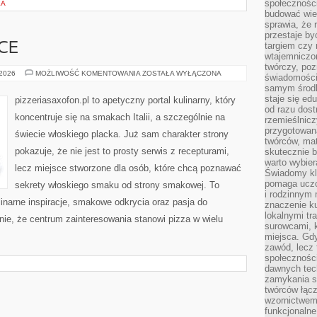
społeczności
EA
budować wie
sprawia, że 
przestaje by
targiem czy 
CE
wtajemniczon
twórczy, poz
PIZZERIE
 2026
MOŻLIWOŚĆ KOMENTOWANIA
ZOSTAŁA WYŁĄCZONA
świadomości
W
samym środk
POLSCE
staje się ed
pizzeriasaxofon.pl to apetyczny portal kulinarny, który
od razu dos
koncentruje się na smakach Italii, a szczególnie na
rzemieślnic
przygotowa
świecie włoskiego placka. Już sam charakter strony
twórców, ma
pokazuje, że nie jest to prosty serwis z recepturami,
skutecznie 
warto wybier
lecz miejsce stworzone dla osób, które chcą poznawać
Świadomy kli
pomaga uczc
sekrety włoskiego smaku od strony smakowej. To
i rodzinnym
linarne inspiracje, smakowe odkrycia oraz pasja do
znaczenie ku
lokalnymi tr
nie, że centrum zainteresowania stanowi pizza w wielu
surowcami, 
miejsca. Gdy
zawód, lecz 
społeczności,
dawnych tec
zamykania s
twórców łąc
wzornictwem 
funkcjonaln