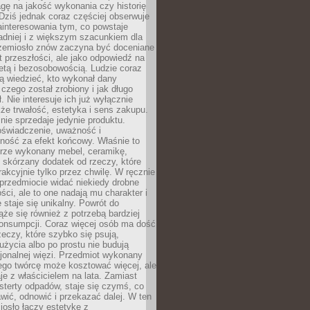
gę na jakość wykonania czy historię
Dziś jednak coraz częściej obserwuje
ainteresowania tym, co powstaje
ładniej i z większym szacunkiem dla
Rzemiosło znów zaczyna być doceniane
kt przeszłości, ale jako odpowiedź na
etą i bezosobowością. Ludzie coraz
ą wiedzieć, kto wykonał dany
 czego został zrobiony i jak długo
. Nie interesuje ich już wyłącznie
kże trwałość, estetyka i sens zakupu.
nie sprzedaje jedynie produktu.
oświadczenie, uważność i
ność za efekt końcowy. Właśnie to
brze wykonany mebel, ceramikę,
y skórzany dodatek od rzeczy, które
rakcyjnie tylko przez chwilę. W ręcznie
rzedmiocie widać niekiedy drobne
ści, ale to one nadają mu charakter i
e staje się unikalny. Powrót do
ąże się również z potrzebą bardziej
onsumpcji. Coraz więcej osób ma dość
eczy, które szybko się psują,
życia albo po prostu nie budują
jonalnej więzi. Przedmiot wykonany
ego twórcę może kosztować więcej, ale
je z właścicielem na lata. Zamiast
terty odpadów, staje się czymś, co
ić, odnowić i przekazać dalej. W ten
osło łączy estetykę z