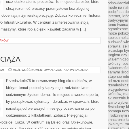
oraz doskonaleniu procesów. To miejsce dla osób, które
odpowiedzial
modę na natu
chcą rozumieć procesy przemysłowe bez zbędnej
podejścia do
 doceniają inżynierską precyzję. Zobacz koniecznie Historia
internet, kt
tradycyjnym
 Infrastrukturalne. W centrum zainteresowania stoją
temu twórca 
ograniczone 
 maszyny, które robią ciężki kawałek zadania w […]
może pokazy
społeczności
PTAKÓW
budować wie
sprawia, że 
przestaje by
targiem czy 
 CIĄŻA
wtajemniczon
twórczy, poz
świadomości
DZIECI,
2026
MOŻLIWOŚĆ KOMENTOWANIA
ZOSTAŁA WYŁĄCZONA
samym środk
RODZICE,
CIĄŻA
staje się ed
Przedszkole76 to nowoczesny blog dla rodziców, w
od razu dos
rzemieślnic
którym temat pociechy łączy się z rodzicielstwem i
przygotowa
twórców, ma
codziennym życiem domu. To miejsce stworzone po to,
skutecznie 
by porządkować dylematy i doradzać w sprawach, które
warto wybier
Świadomy kli
narastają od pierwszych miesięcy oczekiwania aż po
pomaga uczc
codzienność z kilkulatkiem. Zobacz Pielęgnacja i
i rodzinnym
znaczenie ku
 Rodzice, Ciąża. W centrum są Dzieci oraz Opiekunowie,
lokalnymi tr
surowcami, 