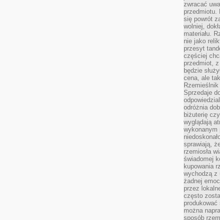
zwracać uwa
przedmiotu. 
się powrót z
wolniej, dok
materiału. 
nie jako reli
przesyt tand
częściej chc
przedmiot, z
będzie służył
cena, ale ta
Rzemieślnik 
Sprzedaje d
odpowiedzial
odróżnia do
biżuterię cz
wyglądają at
wykonanym p
niedoskonało
sprawiają, ż
rzemiosła wi
świadomej k
kupowania rz
wychodzą z u
żadnej emoc
przez lokaln
często zosta
produkować s
można napraw
sposób rzemi