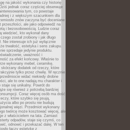
gę na jakość wykonania czy historię
Dziś jednak coraz częściej obserwuje
ainteresowania tym, co powstaje
ładniej i z większym szacunkiem dla
Rzemiosło znów zaczyna być doceniane
kt przeszłości, ale jako odpowiedź na
etą i bezosobowością. Ludzie coraz
ą wiedzieć, kto wykonał dany
 czego został zrobiony i jak długo
. Nie interesuje ich już wyłącznie
kże trwałość, estetyka i sens zakupu.
nie sprzedaje jedynie produktu.
oświadczenie, uważność i
ność za efekt końcowy. Właśnie to
brze wykonany mebel, ceramikę,
y skórzany dodatek od rzeczy, które
rakcyjnie tylko przez chwilę. W ręcznie
rzedmiocie widać niekiedy drobne
ści, ale to one nadają mu charakter i
e staje się unikalny. Powrót do
ąże się również z potrzebą bardziej
onsumpcji. Coraz więcej osób ma dość
eczy, które szybko się psują,
życia albo po prostu nie budują
jonalnej więzi. Przedmiot wykonany
ego twórcę może kosztować więcej, ale
je z właścicielem na lata. Zamiast
terty odpadów, staje się czymś, co
ić, odnowić i przekazać dalej. W ten
osło łączy estetykę z