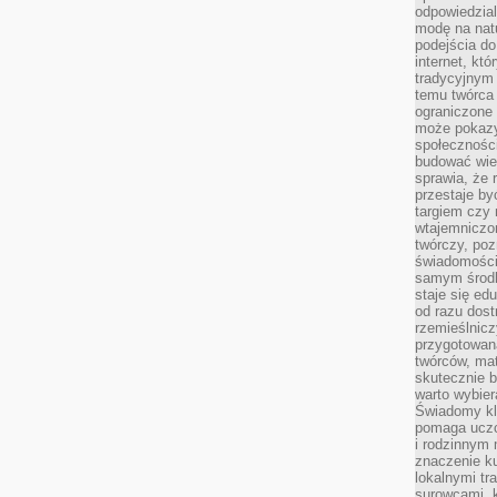
odpowiedzial
modę na natu
podejścia do
internet, kt
tradycyjnym
temu twórca 
ograniczone 
może pokazy
społeczności
budować wie
sprawia, że 
przestaje by
targiem czy 
wtajemniczon
twórczy, poz
świadomości
samym środk
staje się ed
od razu dos
rzemieślnic
przygotowa
twórców, ma
skutecznie 
warto wybier
Świadomy kli
pomaga uczc
i rodzinnym
znaczenie ku
lokalnymi tr
surowcami, 