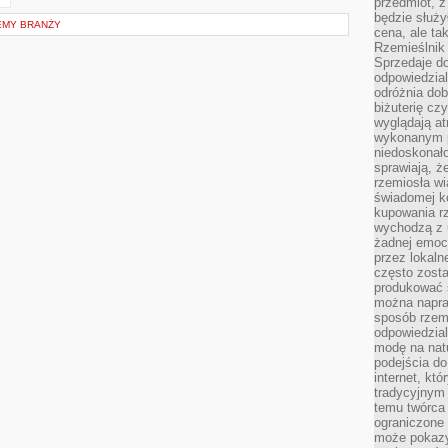
przedmiot, z
będzie służył
EMY BRANŻY
cena, ale ta
Rzemieślnik 
Sprzedaje d
odpowiedzial
odróżnia do
biżuterię cz
wyglądają at
wykonanym p
niedoskonało
sprawiają, ż
rzemiosła wi
świadomej k
kupowania rz
wychodzą z u
żadnej emoc
przez lokaln
często zosta
produkować s
można napraw
sposób rzemi
odpowiedzial
modę na natu
podejścia do
internet, kt
tradycyjnym
temu twórca 
ograniczone 
może pokazy