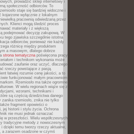
owych, prowadzić sklep internetowy i
rną społeczność odbiorców. To
rzemiosło staje się bardziej widoczne i
ć kojarzone wyłącznie z lokalnym
niewielką pracownią odwiedzaną przez
ych. Klienci mogą śledzić proces
nawać materiały i z większą
ą podejmować decyzję zakupową. W
u tego zjawiska szczególnie istotna
ukacja odbiorców, ponieważ nie każdy
trzega różnicę między produktem
zym a masowym, dlatego dobrze
na
strona tematyczna
poświęcona pracy
teriałom i technikom wykonania może
budować zaufanie oraz uczyć, dlaczego
ać rzeczy powstające z pasją.
ent łatwiej rozumie cenę jakości, a to
iwie funkcjonować małym pracowniom
 markom. Rzemiosło ma także ogromne
lturowe. W wielu regionach wiąże się z
adycjami, wzorami, technikami i
które są częścią dziedzictwa danego
 zanika rzemiosło, znika nie tylko
także fragment opowieści o
 jej historii i stylu życia. Ochrona
hnik nie musi jednak oznaczać
ię w przeszłości. Wielu współczesnych
zy tradycyjne metody z nowoczesnym
i dzięki temu tworzy rzeczy aktualne,
e, a zarazem osadzone w czymś