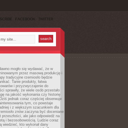
SCRIBE
FACEBOOK
TWITTER
dawno mogło się wydawać, że w
minowanym przez masową produkcję i
py tradycyjne rzemiosło będzie
nikać. Tanie produkty, łatwa
towarów i przyzwyczajenie do
ci sprawiły, że wiele osób przestało
gę na jakość wykonania czy historię
Dziś jednak coraz częściej obserwuje
ainteresowania tym, co powstaje
ładniej i z większym szacunkiem dla
Rzemiosło znów zaczyna być doceniane
kt przeszłości, ale jako odpowiedź na
etą i bezosobowością. Ludzie coraz
ą wiedzieć, kto wykonał dany