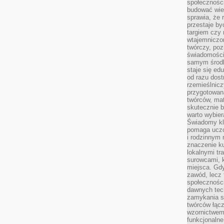
społeczności
budować wie
sprawia, że 
przestaje by
targiem czy 
wtajemniczon
twórczy, poz
świadomości
samym środk
staje się ed
od razu dos
rzemieślnic
przygotowa
twórców, ma
skutecznie 
warto wybier
Świadomy kli
pomaga uczc
i rodzinnym
znaczenie ku
lokalnymi tr
surowcami, 
miejsca. Gdy
zawód, lecz 
społeczności,
dawnych tec
zamykania s
twórców łąc
wzornictwem 
funkcjonaln