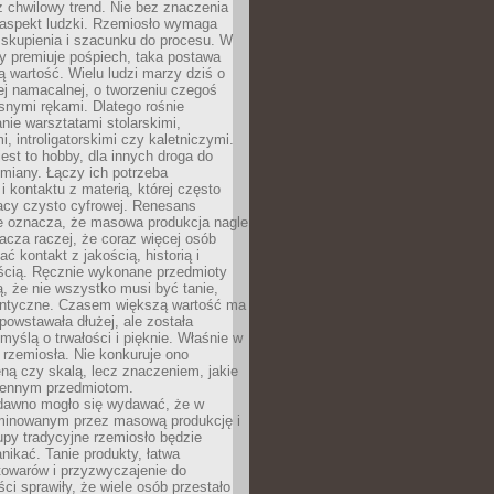
 chwilowy trend. Nie bez znaczenia
 aspekt ludzki. Rzemiosło wymaga
, skupienia i szacunku do procesu. W
ry premiuje pośpiech, taka postawa
 wartość. Wielu ludzi marzy dziś o
ej namacalnej, o tworzeniu czegoś
snymi rękami. Dlatego rośnie
nie warsztatami stolarskimi,
, introligatorskimi czy kaletniczymi.
jest to hobby, dla innych droga do
miany. Łączy ich potrzeba
i kontaktu z materią, której często
acy czysto cyfrowej. Renesans
ie oznacza, że masowa produkcja nagle
acza raczej, że coraz więcej osób
ć kontakt z jakością, historią i
ścią. Ręcznie wykonane przedmioty
, że nie wszystko musi być tanie,
dentyczne. Czasem większą wartość ma
 powstawała dłużej, ale została
myślą o trwałości i pięknie. Właśnie w
a rzemiosła. Nie konkuruje ono
ną czy skalą, lecz znaczeniem, jakie
iennym przedmiotom.
dawno mogło się wydawać, że w
minowanym przez masową produkcję i
py tradycyjne rzemiosło będzie
nikać. Tanie produkty, łatwa
towarów i przyzwyczajenie do
ci sprawiły, że wiele osób przestało