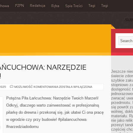
PZPN
Redakcja
Tagi
Tagi
chowa
Ręka
Spis Treści
SUB
ŁAŃCUCHOWA: NARZĘDZIE
Jeszcze nie
!
świecie zdo
szybkie zaku
stopniowo za
POTĘŻNA
 2025
MOŻLIWOŚĆ KOMENTOWANIA
ZOSTAŁA WYŁĄCZONA
dostępność 
PIŁA
ŁAŃCUCHOWA:
jednorazowoś
NARZĘDZIE
Potężna Piła Łańcuchowa: Narzędzie Twoich Marzeń!
zwracać uwa
TWOICH
przedmiotu. 
MARZEŃ!
Odkryj, dlaczego warto zainwestować w profesjonalną
się powrót z
wolniej, dok
pilarkę do drewna i przekonaj się, jak ułatwi Ci ona pracę
materiału. 
w ogrodzie czy przy budowie! #pilalancuchowa
nie jako reli
przesyt tand
#narzedziadodomu
częściej chc