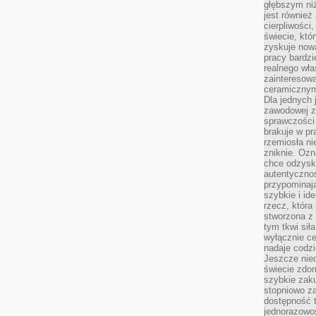
głębszym niż
jest również
cierpliwości
świecie, któ
zyskuje nową
pracy bardzi
realnego wła
zainteresowa
ceramicznymi
Dla jednych 
zawodowej z
sprawczości 
brakuje w pr
rzemiosła n
zniknie. Ozn
chce odzyska
autentyczno
przypominają
szybkie i i
rzecz, która
stworzona z 
tym tkwi sił
wyłącznie ce
nadaje codz
Jeszcze nie
świecie zdo
szybkie zaku
stopniowo za
dostępność 
jednorazowoś