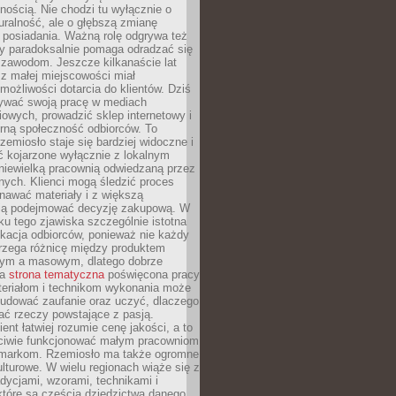
nością. Nie chodzi tu wyłącznie o
ralność, ale o głębszą zmianę
 posiadania. Ważną rolę odgrywa też
óry paradoksalnie pomaga odradzać się
 zawodom. Jeszcze kilkanaście lat
z małej miejscowości miał
możliwości dotarcia do klientów. Dziś
wać swoją pracę w mediach
owych, prowadzić sklep internetowy i
rną społeczność odbiorców. To
rzemiosło staje się bardziej widoczne i
ć kojarzone wyłącznie z lokalnym
niewielką pracownią odwiedzaną przez
ych. Klienci mogą śledzić proces
nawać materiały i z większą
ą podejmować decyzję zakupową. W
u tego zjawiska szczególnie istotna
ukacja odbiorców, ponieważ nie każdy
trzega różnicę między produktem
zym a masowym, dlatego dobrze
na
strona tematyczna
poświęcona pracy
teriałom i technikom wykonania może
budować zaufanie oraz uczyć, dlaczego
ać rzeczy powstające z pasją.
ent łatwiej rozumie cenę jakości, a to
iwie funkcjonować małym pracowniom
 markom. Rzemiosło ma także ogromne
lturowe. W wielu regionach wiąże się z
adycjami, wzorami, technikami i
które są częścią dziedzictwa danego