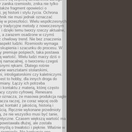
 zanika rzemiosło, znika nie tylko
także fragment opowieści o
 jej historii i stylu życia. Ochrona
hnik nie musi jednak oznaczać
ię w przeszłości. Wielu współczesnych
zy tradycyjne metody z nowoczesnym
i dzięki temu tworzy rzeczy aktualne,
e, a zarazem osadzone w czymś
 chwilowy trend. Nie bez znaczenia
 aspekt ludzki. Rzemiosło wymaga
, skupienia i szacunku do procesu. W
ry premiuje pośpiech, taka postawa
 wartość. Wielu ludzi marzy dziś o
ej namacalnej, o tworzeniu czegoś
snymi rękami. Dlatego rośnie
nie warsztatami stolarskimi,
, introligatorskimi czy kaletniczymi.
jest to hobby, dla innych droga do
miany. Łączy ich potrzeba
i kontaktu z materią, której często
acy czysto cyfrowej. Renesans
ie oznacza, że masowa produkcja nagle
acza raczej, że coraz więcej osób
ć kontakt z jakością, historią i
ścią. Ręcznie wykonane przedmioty
, że nie wszystko musi być tanie,
dentyczne. Czasem większą wartość ma
 powstawała dłużej, ale została
myślą o trwałości i pięknie. Właśnie w
a rzemiosła. Nie konkuruje ono