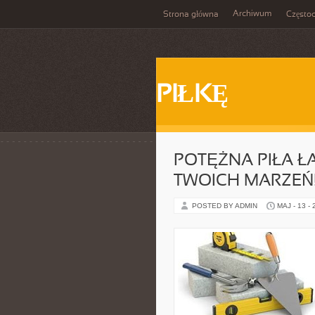
Archiwum
Strona główna
Często
PIŁKĘ
POTĘŻNA PIŁA 
TWOICH MARZEŃ
POSTED BY ADMIN
MAJ - 13 -