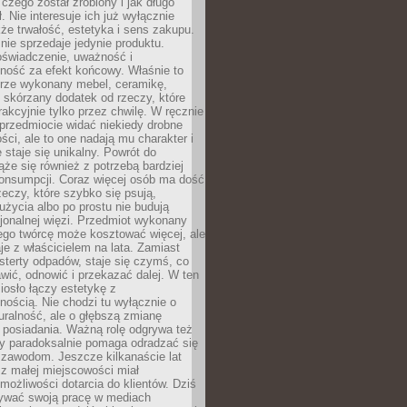
 czego został zrobiony i jak długo
. Nie interesuje ich już wyłącznie
kże trwałość, estetyka i sens zakupu.
nie sprzedaje jedynie produktu.
oświadczenie, uważność i
ność za efekt końcowy. Właśnie to
brze wykonany mebel, ceramikę,
y skórzany dodatek od rzeczy, które
rakcyjnie tylko przez chwilę. W ręcznie
rzedmiocie widać niekiedy drobne
ści, ale to one nadają mu charakter i
e staje się unikalny. Powrót do
ąże się również z potrzebą bardziej
onsumpcji. Coraz więcej osób ma dość
eczy, które szybko się psują,
życia albo po prostu nie budują
jonalnej więzi. Przedmiot wykonany
ego twórcę może kosztować więcej, ale
je z właścicielem na lata. Zamiast
terty odpadów, staje się czymś, co
ić, odnowić i przekazać dalej. W ten
osło łączy estetykę z
nością. Nie chodzi tu wyłącznie o
ralność, ale o głębszą zmianę
 posiadania. Ważną rolę odgrywa też
óry paradoksalnie pomaga odradzać się
 zawodom. Jeszcze kilkanaście lat
z małej miejscowości miał
możliwości dotarcia do klientów. Dziś
wać swoją pracę w mediach