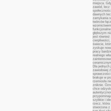
miejsca. Gdy
zawód, lecz 
społeczności,
dawnych tec
zamykania s
twórców łąc
wzornictwem 
funkcjonaln
głębszym niż
jest również
cierpliwości
świecie, któ
zyskuje nową
pracy bardzi
realnego wła
zainteresowa
ceramicznymi
Dla jednych 
zawodowej z
sprawczości 
brakuje w pr
rzemiosła n
zniknie. Ozn
chce odzyska
autentyczno
przypominają
szybkie i i
rzecz, która
stworzona z 
tym tkwi sił