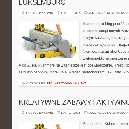
LUKSEMBURG
POSTED BY ADMIN
LUT - 1 - 2026
MOŻLIWOŚĆ KOMENTOWAN
Rushmore to blog podróżnic
osobach spragnionych wraże
którym łączą się inspiracje
planujesz wypad do Hiszpan
Niemiec, Austrii albo Czech
wieloaspektowe spojrzenie 
A do Z. Na Rushmore najważniejsze jest doświadczenie. Treści p
zarówno osobom, które lubią układać harmonogram, jak i tym, któ
CATEGORIES:
DIY I KREATYWNY MAKIJAŻ
KREATYWNE ZABAWY I AKTYWN
POSTED BY ADMIN
LUT - 1 - 2026
MOŻLIWOŚĆ KOMENTOWAN
Przedszkole Kubuś to prze