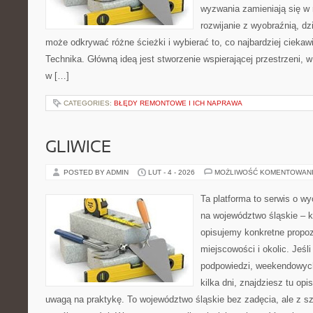
wyzwania zamieniają się w 
rozwijanie z wyobraźnią, d
może odkrywać różne ścieżki i wybierać to, co najbardziej ciekawi.
Technika. Główną ideą jest stworzenie wspierającej przestrzeni, 
w […]
CATEGORIES:
BŁĘDY REMONTOWE I ICH NAPRAWA
GLIWICE
POSTED BY ADMIN
LUT - 4 - 2026
MOŻLIWOŚĆ KOMENTOWAN
Ta platforma to serwis o 
na województwo śląskie – 
opisujemy konkretne propo
miejscowości i okolic. Jeśl
podpowiedzi, weekendowych
kilka dni, znajdziesz tu op
uwagą na praktykę. To województwo śląskie bez zadęcia, ale z sz