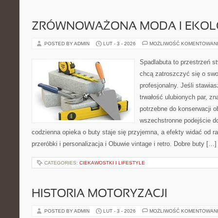
ZRÓWNOWAŻONA MODA I EKOLO
POSTED BY ADMIN
LUT - 3 - 2026
MOŻLIWOŚĆ KOMENTOWAN
Spadlabuta to przestrzeń st
chcą zatroszczyć się o sw
profesjonalny. Jeśli stawias
trwałość ulubionych par, zn
potrzebne do konserwacji o
wszechstronne podejście do
codzienna opieka o buty staje się przyjemna, a efekty widać od ra
przeróbki i personalizacja i Obuwie vintage i retro. Dobre buty […]
CATEGORIES:
CIEKAWOSTKI I LIFESTYLE
HISTORIA MOTORYZACJI
POSTED BY ADMIN
LUT - 3 - 2026
MOŻLIWOŚĆ KOMENTOWAN