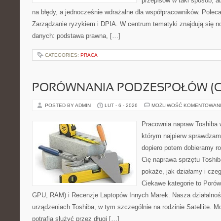
przepisów w taki sposób, a
na błędy, a jednocześnie wdrażalne dla współpracowników. Poleca
Zarządzanie ryzykiem i DPIA. W centrum tematyki znajdują się 
danych: podstawa prawna, […]
CATEGORIES:
PRACA
PORÓWNANIA PODZESPOŁÓW (CP
POSTED BY ADMIN
LUT - 6 - 2026
MOŻLIWOŚĆ KOMENTOWAN
Pracownia napraw Toshiba 
którym najpierw sprawdzam
dopiero potem dobieramy roz
Cię naprawa sprzętu Toshib
pokaże, jak działamy i cz
Ciekawe kategorie to Poró
GPU, RAM) i Recenzje Laptopów Innych Marek. Nasza działalność
urządzeniach Toshiba, w tym szczególnie na rodzinie Satellite. 
potrafią służyć przez długi […]