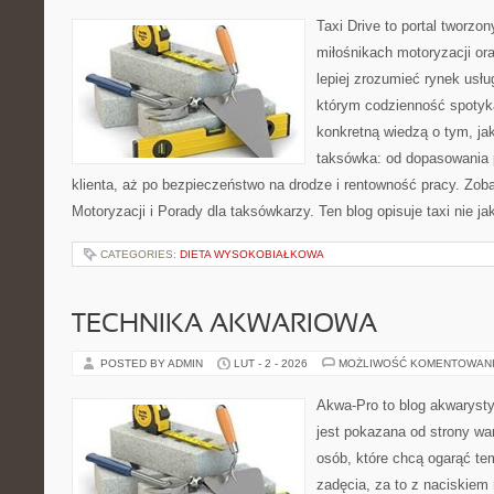
Taxi Drive to portal tworzon
miłośnikach motoryzacji or
lepiej zrozumieć rynek usłu
którym codzienność spotyka
konkretną wiedzą o tym, ja
taksówka: od dopasowania 
klienta, aż po bezpieczeństwo na drodze i rentowność pracy. Zoba
Motoryzacji i Porady dla taksówkarzy. Ten blog opisuje taxi nie j
CATEGORIES:
DIETA WYSOKOBIAŁKOWA
TECHNIKA AKWARIOWA
POSTED BY ADMIN
LUT - 2 - 2026
MOŻLIWOŚĆ KOMENTOWAN
Akwa-Pro to blog akwaryst
jest pokazana od strony war
osób, które chcą ogarąć te
zadęcia, za to z naciskiem 