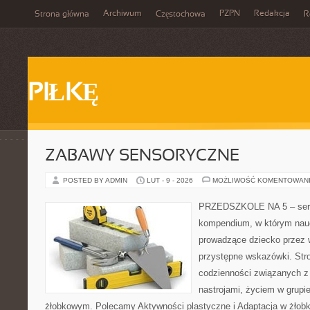
Archiwum
PZPN
Redakcja
Strona główna
Częstochowa
R
PIŁKĘ
ZABAWY SENSORYCZNE
POSTED BY ADMIN
LUT - 9 - 2026
MOŻLIWOŚĆ KOMENTOWAN
PRZEDSZKOLE NA 5 – serw
kompendium, w którym nauc
prowadzące dziecko przez 
przystępne wskazówki. Stro
codzienności związanych z
nastrojami, życiem w grupi
żłobkowym. Polecamy Aktywności plastyczne i Adaptacja w żłobku