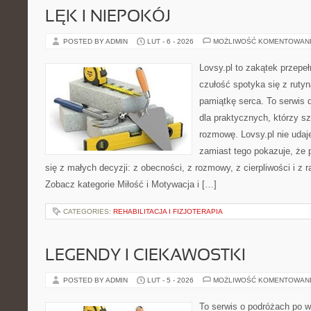
LĘK I NIEPOKÓJ
POSTED BY ADMIN
LUT - 6 - 2026
MOŻLIWOŚĆ KOMENTOWAN
Lovsy.pl to zakątek przepe
czułość spotyka się z rutyn
pamiątkę serca. To serwis 
dla praktycznych, którzy s
rozmowę. Lovsy.pl nie udaje
zamiast tego pokazuje, że 
się z małych decyzji: z obecności, z rozmowy, z cierpliwości i z 
Zobacz kategorie Miłość i Motywacja i […]
CATEGORIES:
REHABILITACJA I FIZJOTERAPIA
LEGENDY I CIEKAWOSTKI
POSTED BY ADMIN
LUT - 5 - 2026
MOŻLIWOŚĆ KOMENTOWAN
To serwis o podróżach po w