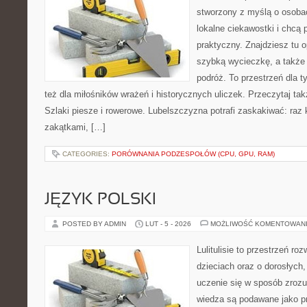
stworzony z myślą o osobac
lokalne ciekawostki i chcą
praktyczny. Znajdziesz tu o
szybką wycieczkę, a także
podróż. To przestrzeń dla ty
też dla miłośników wrażeń i historycznych uliczek. Przeczytaj ta
Szlaki piesze i rowerowe. Lubelszczyzna potrafi zaskakiwać: raz 
zakątkami, […]
CATEGORIES:
PORÓWNANIA PODZESPOŁÓW (CPU, GPU, RAM)
JĘZYK POLSKI
POSTED BY ADMIN
LUT - 5 - 2026
MOŻLIWOŚĆ KOMENTOWAN
Lulitulisie to przestrzeń r
dzieciach oraz o dorosłych
uczenie się w sposób zrozu
wiedza są podawane jako p