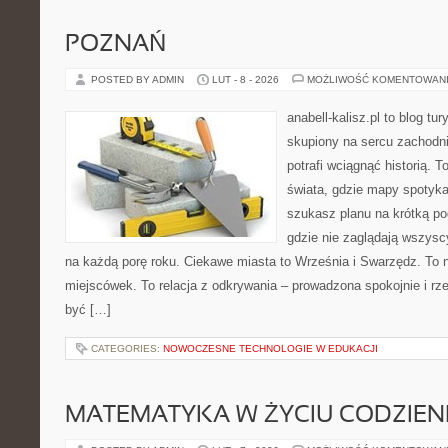
POZNAŃ
POSTED BY ADMIN
LUT - 8 - 2026
MOŻLIWOŚĆ KOMENTOWAN
anabell-kalisz.pl to blog t
skupiony na sercu zachodnie
potrafi wciągnąć historią. 
świata, gdzie mapy spotykaj
szukasz planu na krótką po
gdzie nie zaglądają wszysc
na każdą porę roku. Ciekawe miasta to Września i Swarzędz. To ni
miejscówek. To relacja z odkrywania – prowadzona spokojnie i rz
być […]
CATEGORIES:
NOWOCZESNE TECHNOLOGIE W EDUKACJI
MATEMATYKA W ŻYCIU CODZIE