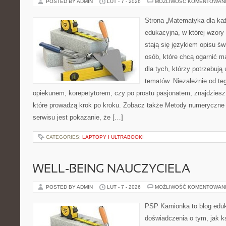
POSTED BY ADMIN
LUT - 7 - 2026
MOŻLIWOŚĆ KOMENTOWAN
Strona „Matematyka dla każ
edukacyjna, w której wzory 
stają się językiem opisu ś
osób, które chcą ogarnić m
dla tych, którzy potrzebują
tematów. Niezależnie od te
opiekunem, korepetytorem, czy po prostu pasjonatem, znajdzies
które prowadzą krok po kroku. Zobacz także Metody numeryczne i 
serwisu jest pokazanie, że […]
CATEGORIES:
LAPTOPY I ULTRABOOKI
WELL-BEING NAUCZYCIELA
POSTED BY ADMIN
LUT - 7 - 2026
MOŻLIWOŚĆ KOMENTOWAN
PSP Kamionka to blog eduk
doświadczenia o tym, jak k