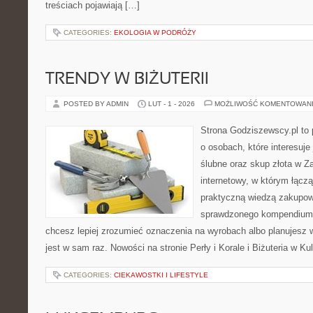
treściach pojawiają […]
CATEGORIES:
EKOLOGIA W PODRÓŻY
TRENDY W BIŻUTERII
POSTED BY ADMIN
LUT - 1 - 2026
MOŻLIWOŚĆ KOMENTOWAN
Strona Godziszewscy.pl to 
o osobach, które interesuje 
ślubne oraz skup złota w Za
internetowy, w którym łącz
praktyczną wiedzą zakupow
sprawdzonego kompendium p
chcesz lepiej zrozumieć oznaczenia na wyrobach albo planujesz 
jest w sam raz. Nowości na stronie Perły i Korale i Biżuteria w Ku
CATEGORIES:
CIEKAWOSTKI I LIFESTYLE