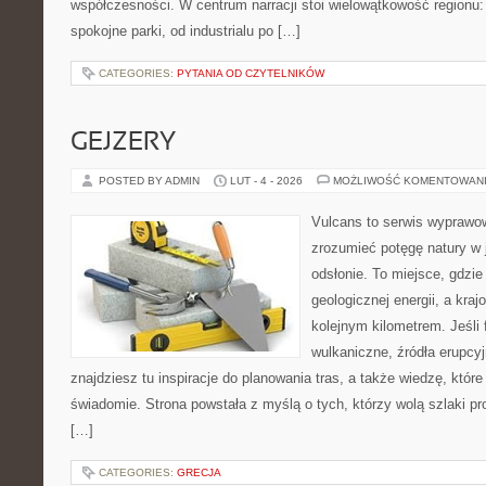
współczesności. W centrum narracji stoi wielowątkowość regionu:
spokojne parki, od industrialu po […]
CATEGORIES:
PYTANIA OD CZYTELNIKÓW
GEJZERY
POSTED BY ADMIN
LUT - 4 - 2026
MOŻLIWOŚĆ KOMENTOWAN
Vulcans to serwis wyprawow
zrozumieć potęgę natury w j
odsłonie. To miejsce, gdzie 
geologicznej energii, a kra
kolejnym kilometrem. Jeśli 
wulkaniczne, źródła erupcy
znajdziesz tu inspiracje do planowania tras, a także wiedzę, któ
świadomie. Strona powstała z myślą o tych, którzy wolą szlaki p
[…]
CATEGORIES:
GRECJA