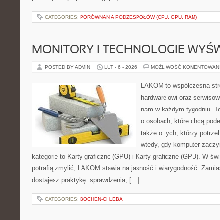
CATEGORIES:
PORÓWNANIA PODZESPOŁÓW (CPU, GPU, RAM)
MONITORY I TECHNOLOGIE WYŚ
POSTED BY ADMIN
LUT - 6 - 2026
MOŻLIWOŚĆ KOMENTOWAN
LAKOM to współczesna str
hardware’owi oraz serwisowi
nam w każdym tygodniu. To
o osobach, które chcą pode
także o tych, którzy potrze
wtedy, gdy komputer zaczy
kategorie to Karty graficzne (GPU) i Karty graficzne (GPU). W św
potrafią zmylić, LAKOM stawia na jasność i wiarygodność. Zamia
dostajesz praktykę: sprawdzenia, […]
CATEGORIES:
BOCHEN-CHLEBA