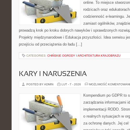
online. To miejsce stworzo
rodzicach oraz edukatorach
codzienność e-learningu. Jeś
zamiast ogólników, znajdzie
prowadzą krok po kroku dobrych nawyków i sprawdzonych rozwiąz
Projekty międzynarodowe i Edukacja przyszłości. Idea serwisu je
przejściu od przeciążenia do ładu […]
CATEGORIES:
CHIŃSKIE OGRODY I ARCHITEKTURA KRAJOBRAZU
KARY I NARUSZENIA
POSTED BY ADMIN
LUT - 7 - 2026
MOŻLIWOŚĆ KOMENTOWAN
Kompendium po GDPR to ser
zarządzania informacjami i
implementacji RODO. Stron
o realnych sytuacjach w or
za ochronę danych. Jej cel