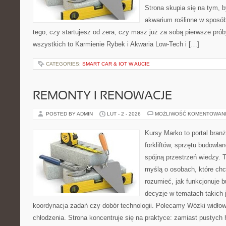
Strona skupia się na tym, 
akwarium roślinne w sposób
tego, czy startujesz od zera, czy masz już za sobą pierwsze prób
wszystkich to Karmienie Rybek i Akwaria Low-Tech i […]
CATEGORIES:
SMART CAR & IOT W AUCIE
REMONTY I RENOWACJE
POSTED BY ADMIN
LUT - 2 - 2026
MOŻLIWOŚĆ KOMENTOWAN
Kursy Marko to portal branż
forkliftów, sprzętu budowla
spójną przestrzeń wiedzy. 
myślą o osobach, które chc
rozumieć, jak funkcjonuje 
decyzje w tematach takich 
koordynacja zadań czy dobór technologii. Polecamy Wózki widłow
chłodzenia. Strona koncentruje się na praktyce: zamiast pustych 