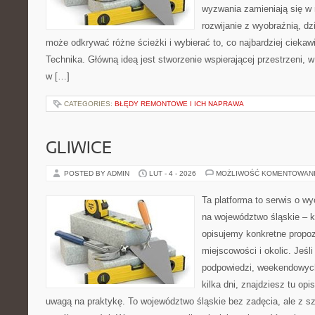
wyzwania zamieniają się w 
rozwijanie z wyobraźnią, d
może odkrywać różne ścieżki i wybierać to, co najbardziej ciekawi.
Technika. Główną ideą jest stworzenie wspierającej przestrzeni, 
w […]
CATEGORIES:
BŁĘDY REMONTOWE I ICH NAPRAWA
GLIWICE
POSTED BY ADMIN
LUT - 4 - 2026
MOŻLIWOŚĆ KOMENTOWAN
Ta platforma to serwis o 
na województwo śląskie – 
opisujemy konkretne propo
miejscowości i okolic. Jeśl
podpowiedzi, weekendowych
kilka dni, znajdziesz tu op
uwagą na praktykę. To województwo śląskie bez zadęcia, ale z sz