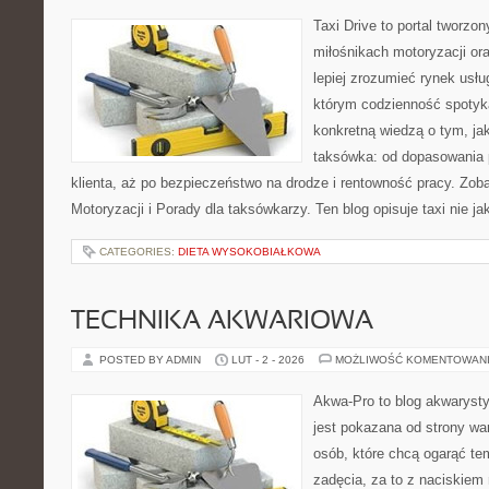
Taxi Drive to portal tworzon
miłośnikach motoryzacji or
lepiej zrozumieć rynek usłu
którym codzienność spotyka
konkretną wiedzą o tym, ja
taksówka: od dopasowania 
klienta, aż po bezpieczeństwo na drodze i rentowność pracy. Zoba
Motoryzacji i Porady dla taksówkarzy. Ten blog opisuje taxi nie j
CATEGORIES:
DIETA WYSOKOBIAŁKOWA
TECHNIKA AKWARIOWA
POSTED BY ADMIN
LUT - 2 - 2026
MOŻLIWOŚĆ KOMENTOWAN
Akwa-Pro to blog akwaryst
jest pokazana od strony war
osób, które chcą ogarąć te
zadęcia, za to z naciskiem 