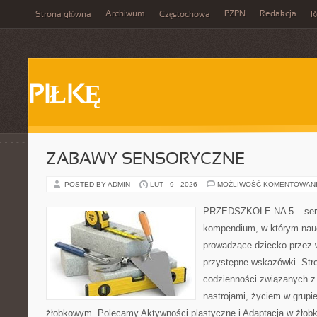
Archiwum
PZPN
Redakcja
Strona główna
Częstochowa
R
PIŁKĘ
ZABAWY SENSORYCZNE
POSTED BY ADMIN
LUT - 9 - 2026
MOŻLIWOŚĆ KOMENTOWAN
PRZEDSZKOLE NA 5 – serw
kompendium, w którym nauc
prowadzące dziecko przez 
przystępne wskazówki. Stro
codzienności związanych z
nastrojami, życiem w grupi
żłobkowym. Polecamy Aktywności plastyczne i Adaptacja w żłobku