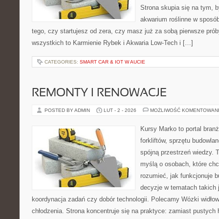
Strona skupia się na tym, 
akwarium roślinne w sposób
tego, czy startujesz od zera, czy masz już za sobą pierwsze prób
wszystkich to Karmienie Rybek i Akwaria Low-Tech i […]
CATEGORIES:
SMART CAR & IOT W AUCIE
REMONTY I RENOWACJE
POSTED BY ADMIN
LUT - 2 - 2026
MOŻLIWOŚĆ KOMENTOWAN
Kursy Marko to portal branż
forkliftów, sprzętu budowla
spójną przestrzeń wiedzy. 
myślą o osobach, które chc
rozumieć, jak funkcjonuje 
decyzje w tematach takich 
koordynacja zadań czy dobór technologii. Polecamy Wózki widłow
chłodzenia. Strona koncentruje się na praktyce: zamiast pustych 