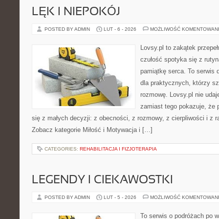
LĘK I NIEPOKÓJ
POSTED BY ADMIN
LUT - 6 - 2026
MOŻLIWOŚĆ KOMENTOWAN
Lovsy.pl to zakątek przepe
czułość spotyka się z rutyn
pamiątkę serca. To serwis 
dla praktycznych, którzy s
rozmowę. Lovsy.pl nie udaje
zamiast tego pokazuje, że 
się z małych decyzji: z obecności, z rozmowy, z cierpliwości i z 
Zobacz kategorie Miłość i Motywacja i […]
CATEGORIES:
REHABILITACJA I FIZJOTERAPIA
LEGENDY I CIEKAWOSTKI
POSTED BY ADMIN
LUT - 5 - 2026
MOŻLIWOŚĆ KOMENTOWAN
To serwis o podróżach po w