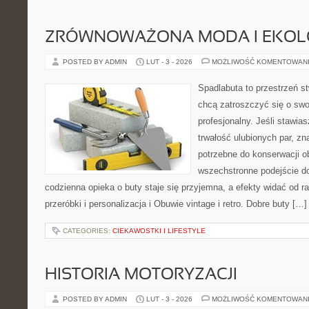
ZRÓWNOWAŻONA MODA I EKOLO
POSTED BY ADMIN
LUT - 3 - 2026
MOŻLIWOŚĆ KOMENTOWAN
Spadlabuta to przestrzeń st
chcą zatroszczyć się o sw
profesjonalny. Jeśli stawias
trwałość ulubionych par, zn
potrzebne do konserwacji o
wszechstronne podejście do
codzienna opieka o buty staje się przyjemna, a efekty widać od ra
przeróbki i personalizacja i Obuwie vintage i retro. Dobre buty […]
CATEGORIES:
CIEKAWOSTKI I LIFESTYLE
HISTORIA MOTORYZACJI
POSTED BY ADMIN
LUT - 3 - 2026
MOŻLIWOŚĆ KOMENTOWAN