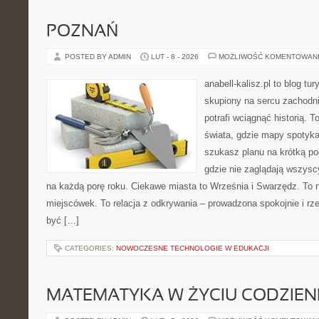
POZNAŃ
POSTED BY ADMIN
LUT - 8 - 2026
MOŻLIWOŚĆ KOMENTOWAN
anabell-kalisz.pl to blog t
skupiony na sercu zachodnie
potrafi wciągnąć historią. 
świata, gdzie mapy spotykaj
szukasz planu na krótką po
gdzie nie zaglądają wszysc
na każdą porę roku. Ciekawe miasta to Września i Swarzędz. To ni
miejscówek. To relacja z odkrywania – prowadzona spokojnie i rz
być […]
CATEGORIES:
NOWOCZESNE TECHNOLOGIE W EDUKACJI
MATEMATYKA W ŻYCIU CODZIE