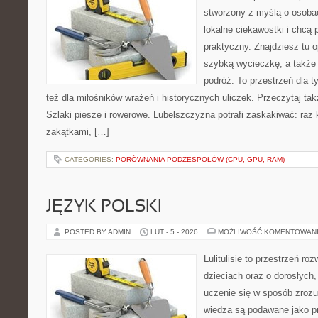
stworzony z myślą o osobac
lokalne ciekawostki i chcą
praktyczny. Znajdziesz tu o
szybką wycieczkę, a także
podróż. To przestrzeń dla ty
też dla miłośników wrażeń i historycznych uliczek. Przeczytaj ta
Szlaki piesze i rowerowe. Lubelszczyzna potrafi zaskakiwać: raz 
zakątkami, […]
CATEGORIES:
PORÓWNANIA PODZESPOŁÓW (CPU, GPU, RAM)
JĘZYK POLSKI
POSTED BY ADMIN
LUT - 5 - 2026
MOŻLIWOŚĆ KOMENTOWAN
Lulitulisie to przestrzeń r
dzieciach oraz o dorosłych
uczenie się w sposób zrozu
wiedza są podawane jako p