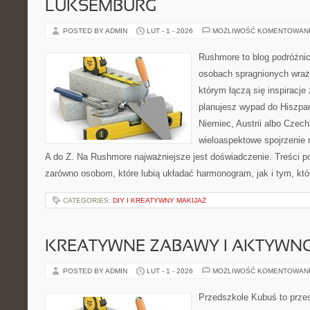
LUKSEMBURG
POSTED BY ADMIN
LUT - 1 - 2026
MOŻLIWOŚĆ KOMENTOWAN
Rushmore to blog podróżnic
osobach spragnionych wraże
którym łączą się inspiracje
planujesz wypad do Hiszpan
Niemiec, Austrii albo Czech
wieloaspektowe spojrzenie 
A do Z. Na Rushmore najważniejsze jest doświadczenie. Treści p
zarówno osobom, które lubią układać harmonogram, jak i tym, któ
CATEGORIES:
DIY I KREATYWNY MAKIJAŻ
KREATYWNE ZABAWY I AKTYWN
POSTED BY ADMIN
LUT - 1 - 2026
MOŻLIWOŚĆ KOMENTOWAN
Przedszkole Kubuś to prze