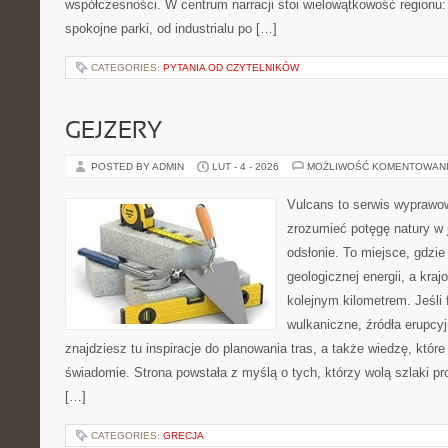
współczesności. W centrum narracji stoi wielowątkowość regionu:
spokojne parki, od industrialu po […]
CATEGORIES:
PYTANIA OD CZYTELNIKÓW
GEJZERY
POSTED BY ADMIN
LUT - 4 - 2026
MOŻLIWOŚĆ KOMENTOWAN
Vulcans to serwis wyprawow
zrozumieć potęgę natury w j
odsłonie. To miejsce, gdzie 
geologicznej energii, a kra
kolejnym kilometrem. Jeśli 
wulkaniczne, źródła erupcy
znajdziesz tu inspiracje do planowania tras, a także wiedzę, któ
świadomie. Strona powstała z myślą o tych, którzy wolą szlaki p
[…]
CATEGORIES:
GRECJA