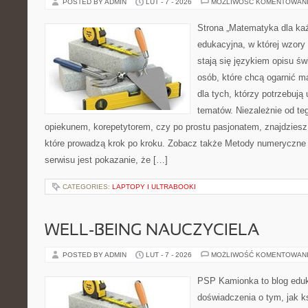
POSTED BY ADMIN
LUT - 7 - 2026
MOŻLIWOŚĆ KOMENTOWAN
Strona „Matematyka dla każ
edukacyjna, w której wzory 
stają się językiem opisu ś
osób, które chcą ogarnić m
dla tych, którzy potrzebują
tematów. Niezależnie od te
opiekunem, korepetytorem, czy po prostu pasjonatem, znajdzies
które prowadzą krok po kroku. Zobacz także Metody numeryczne i 
serwisu jest pokazanie, że […]
CATEGORIES:
LAPTOPY I ULTRABOOKI
WELL-BEING NAUCZYCIELA
POSTED BY ADMIN
LUT - 7 - 2026
MOŻLIWOŚĆ KOMENTOWAN
PSP Kamionka to blog eduk
doświadczenia o tym, jak k