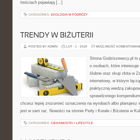
treściach pojawiają […]
CATEGORIES:
EKOLOGIA W PODRÓŻY
TRENDY W BIŻUTERII
POSTED BY ADMIN
LUT - 1 - 2026
MOŻLIWOŚĆ KOMENTOWAN
Strona Godziszewscy.pl to 
o osobach, które interesuje 
ślubne oraz skup złota w Za
internetowy, w którym łącz
praktyczną wiedzą zakupow
sprawdzonego kompendium p
chcesz lepiej zrozumieć oznaczenia na wyrobach albo planujesz 
jest w sam raz. Nowości na stronie Perły i Korale i Biżuteria w Ku
CATEGORIES:
CIEKAWOSTKI I LIFESTYLE