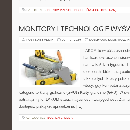
CATEGORIES:
PORÓWNANIA PODZESPOŁÓW (CPU, GPU, RAM)
MONITORY I TECHNOLOGIE WYŚ
POSTED BY ADMIN
LUT - 6 - 2026
MOŻLIWOŚĆ KOMENTOWAN
LAKOM to współczesna str
hardware’owi oraz serwisowi
nam w każdym tygodniu. To
o osobach, które chcą pode
także o tych, którzy potrze
wtedy, gdy komputer zaczy
kategorie to Karty graficzne (GPU) i Karty graficzne (GPU). W św
potrafią zmylić, LAKOM stawia na jasność i wiarygodność. Zamia
dostajesz praktykę: sprawdzenia, […]
CATEGORIES:
BOCHEN-CHLEBA