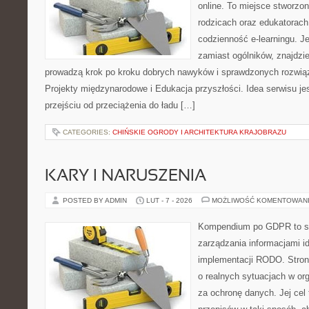
online. To miejsce stworzo
rodzicach oraz edukatorach
codzienność e-learningu. Jeś
zamiast ogólników, znajdzie
prowadzą krok po kroku dobrych nawyków i sprawdzonych rozwiąz
Projekty międzynarodowe i Edukacja przyszłości. Idea serwisu je
przejściu od przeciążenia do ładu […]
CATEGORIES:
CHIŃSKIE OGRODY I ARCHITEKTURA KRAJOBRAZU
KARY I NARUSZENIA
POSTED BY ADMIN
LUT - 7 - 2026
MOŻLIWOŚĆ KOMENTOWAN
Kompendium po GDPR to ser
zarządzania informacjami i
implementacji RODO. Stron
o realnych sytuacjach w or
za ochronę danych. Jej cel