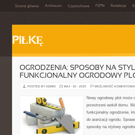
Archiwum
PZPN
Redakcja
Strona główna
Częstochowa
R
PIŁKĘ
OGRODZENIA: SPOSOBY NA STYL
FUNKCJONALNY OGRODOWY PL
POSTED BY ADMIN
MAJ - 30 - 2025
MOŻLIWOŚĆ KOMENTOWA
Nowy ogrodowy plot może c
przestrzeni wokół domu. Wa
funkcjonalny ogrodzenie, kt
do aranżacji ogrodu. Sprawd
sposoby na stylowy ogrodow