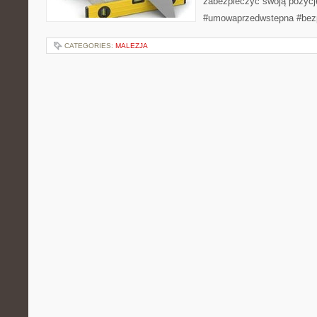
zabezpieczyć swoją pozycję
#umowaprzedwstepna #bezp
CATEGORIES:
MALEZJA