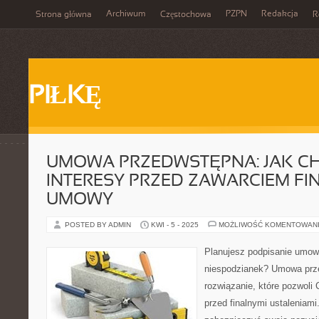
Archiwum
PZPN
Redakcja
Strona główna
Częstochowa
R
PIŁKĘ
UMOWA PRZEDWSTĘPNA: JAK C
INTERESY PRZED ZAWARCIEM FI
UMOWY
POSTED BY ADMIN
KWI - 5 - 2025
MOŻLIWOŚĆ KOMENTOWAN
Planujesz podpisanie umowy
niespodzianek? Umowa prz
rozwiązanie, które pozwoli 
przed finalnymi ustaleniami.