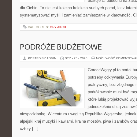
brakuje Ci oddechu na zast
dla Ciebie. To nie jest kolejna kolekcja suchych porad, lecz latar
systematyzować myśli i zamieniać zamieszanie w klarowność. Ci
CATEGORIES:
GRY AKCJI
PODRÓŻE BUDŻETOWE
POSTED BY ADMIN
STY - 25 - 2026
MOŻLIWOŚĆ KOMENTOWA
GorąceWęgry.pl to portal tu
potrzeby odkrywania Europ
praktyczny, bez zbędnego n
podróżowanie musi być męc
które lubią projektować wyj
jednocześnie chcą zostawić
niespodziankę. W centrum uwagi są Republika Węgierska, jednak n
alpejski kraj muzyki i kawiarni, kraina mostów, piwa i zamków ora
cztery […]