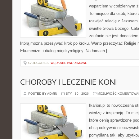
wsparciem w codziennym ży
To miejsce dla osób, które
rozwijać relację z Jezuse
świetle Słowa Bożego. Cała 
zaufanie nie jest dodatkiem
którą można przeżywać krok po kroku. Warto przeczytać Religie 
Ekumenizm i dialog międzyreligijny. Na łamach […]
CATEGORIES:
WĘDKARSTWO ZIMOWE
CHOROBY I LECZENIE KONI
POSTED BY ADMIN
STY - 30 - 2026
MOŻLIWOŚĆ KOMENTOWA
Ikarion.pl to nowoczesna st
wiedzę z inspiracją. To mie
które cenią sprawdzone pod
chcą odkrywać nieoczywiste
pomyślana tak, aby użytkow