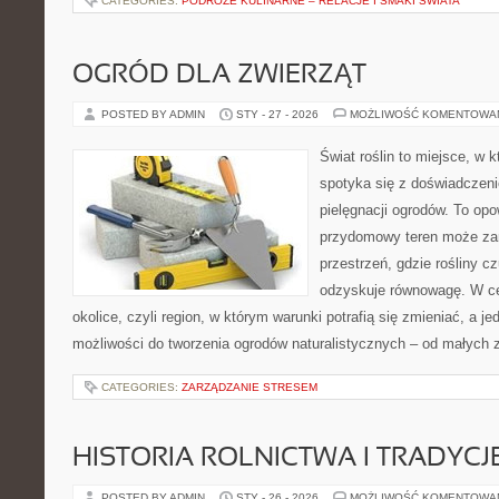
CATEGORIES:
PODRÓŻE KULINARNE – RELACJE I SMAKI ŚWIATA
OGRÓD DLA ZWIERZĄT
POSTED BY ADMIN
STY - 27 - 2026
MOŻLIWOŚĆ KOMENTOWA
Świat roślin to miejsce, w k
spotyka się z doświadczeni
pielęgnacji ogrodów. To opo
przydomowy teren może zam
przestrzeń, gdzie rośliny cz
odzyskuje równowagę. W cen
okolice, czyli region, w którym warunki potrafią się zmieniać, a 
możliwości do tworzenia ogrodów naturalistycznych – od małych
CATEGORIES:
ZARZĄDZANIE STRESEM
HISTORIA ROLNICTWA I TRADYCJE
POSTED BY ADMIN
STY - 26 - 2026
MOŻLIWOŚĆ KOMENTOWA