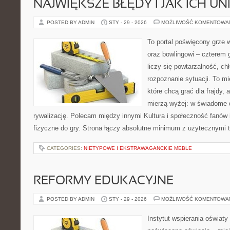
NAJWIĘKSZE BŁĘDY I JAK ICH UN
POSTED BY ADMIN
STY - 29 - 2026
MOŻLIWOŚĆ KOMENTOWA
To portal poświęcony grze w
oraz bowlingowi – czterem 
liczy się powtarzalność, chł
rozpoznanie sytuacji. To mi
które chcą grać dla frajdy, a
mierzą wyżej: w świadome d
rywalizację. Polecam między innymi Kultura i społeczność fanów i
fizyczne do gry. Strona łączy absolutne minimum z użytecznymi t
CATEGORIES:
NIETYPOWE I EKSTRAWAGANCKIE MEBLE
REFORMY EDUKACYJNE
POSTED BY ADMIN
STY - 29 - 2026
MOŻLIWOŚĆ KOMENTOWA
Instytut wspierania oświaty