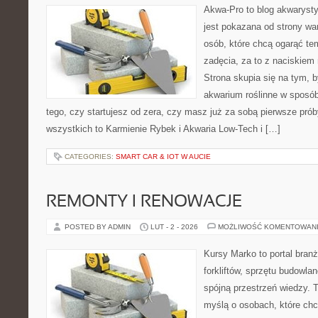
Akwa-Pro to blog akwaryst
jest pokazana od strony war
osób, które chcą ogarąć te
zadęcia, za to z naciskiem 
Strona skupia się na tym, 
akwarium roślinne w sposób
tego, czy startujesz od zera, czy masz już za sobą pierwsze prób
wszystkich to Karmienie Rybek i Akwaria Low-Tech i […]
CATEGORIES:
SMART CAR & IOT W AUCIE
REMONTY I RENOWACJE
POSTED BY ADMIN
LUT - 2 - 2026
MOŻLIWOŚĆ KOMENTOWAN
Kursy Marko to portal branż
forkliftów, sprzętu budowla
spójną przestrzeń wiedzy. 
myślą o osobach, które chc