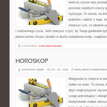
twórcze szycie oraz przerab
pozornie zwykłych rzeczy 
stylizacje. To strona, na kt
praktyka i radość z tego, 
stworzyć coś, co idealnie p
i codziennego życia. Jeśli marzysz o tym, by Twoja garderoba była
jednocześnie chcesz działać w duchu świadomej mody, znajdzie
CATEGORIES:
KARCZMAJANDURA
HOROSKOP
POSTED BY ADMIN
STY - 25 - 2026
MOŻLIWOŚĆ KOMENTOWA
Margoseila to miejsce w si
siebie na nowo. To strona, 
abyś mógł przyjrzeć się tem
czego potrzebujesz i dokąd
kiedykolwiek miałeś odczuc