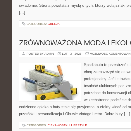
świadomie. Strona powstała z myślą o tych, którzy wolą szlaki p
[…]
CATEGORIES:
GRECJA
ZRÓWNOWAŻONA MODA I EKOLO
POSTED BY ADMIN
LUT - 3 - 2026
MOŻLIWOŚĆ KOMENTOWAN
Spadlabuta to przestrzeń st
chcą zatroszczyć się o sw
profesjonalny. Jeśli stawias
trwałość ulubionych par, zn
potrzebne do konserwacji o
wszechstronne podejście do
codzienna opieka o buty staje się przyjemna, a efekty widać od ra
przeróbki i personalizacja i Obuwie vintage i retro. Dobre buty […]
CATEGORIES:
CIEKAWOSTKI I LIFESTYLE