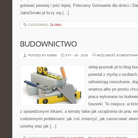
gotować pewniej i jeść lepiej. Polecamy Gotowanie dla dzieci i 
JakieSmaki.pl liczy się […]
CATEGORIES:
ŹŁOBKI
BUDOWNICTWO
POSTED BY ADMIN
STY - 28 - 2026
MOŻLIWOŚĆ KOMENTOWA
sklep-pusmak.pl to blog bu
powstał z myślą o osobach
odświeżają mieszkanie, dopi
wnętrza albo po prostu ch
praca wykonana na budowie
fuszerki. To miejsce, w któ
z sprawdzonymi trikami, a tematy takie jak urządzenia do prac r
codziennymi problemami: jak coś zmierzyć, jak zamocować eleme
usterkę oraz jak […]