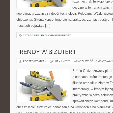
rozumieć, jak funkcjonuje 
decyzje w tematach takich 
koordynacja zadań czy dobór technologii. Polecamy Wózki widłow
chłodzenia. Strona koncentruje się na praktyce: zamiast pustych 
treściach pojawiają […]
CATEGORIES:
EKOLOGIA W PODRÓŻY
TRENDY W BIŻUTERII
POSTED BY ADMIN
LUT - 1 - 2026
MOŻLIWOŚĆ KOMENTOWAN
Strona Godziszewscy.pl to 
o osobach, które interesuje 
ślubne oraz skup złota w Za
internetowy, w którym łącz
praktyczną wiedzą zakupow
sprawdzonego kompendium p
chcesz lepiej zrozumieć oznaczenia na wyrobach albo planujesz 