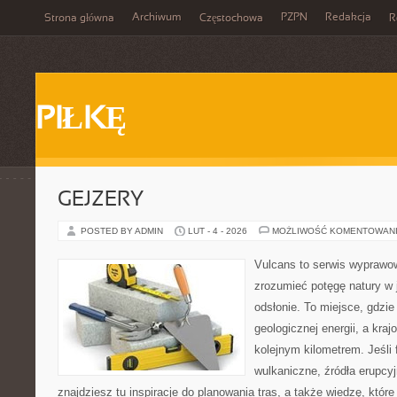
Archiwum
PZPN
Redakcja
Strona główna
Częstochowa
R
PIŁKĘ
GEJZERY
POSTED BY ADMIN
LUT - 4 - 2026
MOŻLIWOŚĆ KOMENTOWAN
Vulcans to serwis wyprawow
zrozumieć potęgę natury w j
odsłonie. To miejsce, gdzie 
geologicznej energii, a kra
kolejnym kilometrem. Jeśli 
wulkaniczne, źródła erupcy
znajdziesz tu inspiracje do planowania tras, a także wiedzę, któ