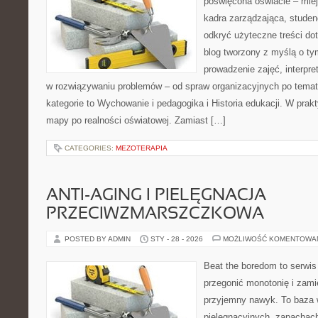
poświęcona oświacie – mie
kadra zarządzająca, stude
odkryć użyteczne treści do
blog tworzony z myślą o ty
prowadzenie zajęć, interpr
w rozwiązywaniu problemów – od spraw organizacyjnych po tem
kategorie to Wychowanie i pedagogika i Historia edukacji. W prakty
mapy po realności oświatowej. Zamiast […]
CATEGORIES:
MEZOTERAPIA
ANTI-AGING I PIELĘGNACJA
PRZECIWZMARSZCZKOWA
POSTED BY ADMIN
STY - 28 - 2026
MOŻLIWOŚĆ KOMENTOWA
Beat the boredom to serwis
przegonić monotonię i zami
przyjemny nawyk. To baza 
pielęgnacyjnych, zapachac