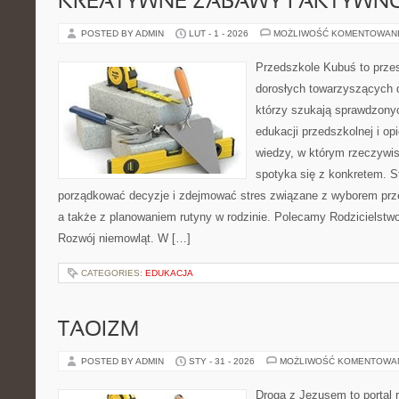
KREATYWNE ZABAWY I AKTYWN
POSTED BY ADMIN
LUT - 1 - 2026
MOŻLIWOŚĆ KOMENTOWAN
Przedszkole Kubuś to prze
dorosłych towarzyszących 
którzy szukają sprawdzonyc
edukacji przedszkolnej i opi
wiedzy, w którym rzeczywis
spotyka się z konkretem. S
porządkować decyzje i zdejmować stres związane z wyborem prze
a także z planowaniem rutyny w rodzinie. Polecamy Rodzicielstwo b
Rozwój niemowląt. W […]
CATEGORIES:
EDUKACJA
TAOIZM
POSTED BY ADMIN
STY - 31 - 2026
MOŻLIWOŚĆ KOMENTOWA
Droga z Jezusem to portal r