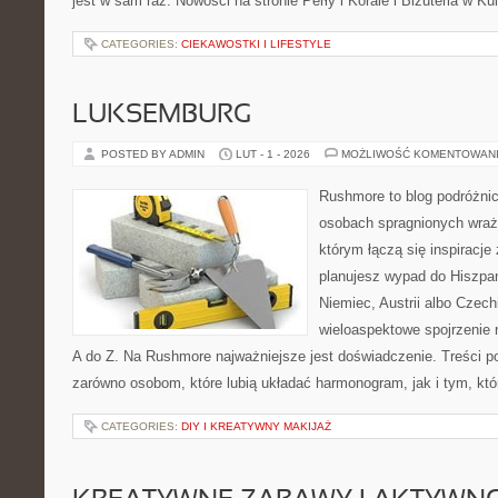
jest w sam raz. Nowości na stronie Perły i Korale i Biżuteria w Ku
CATEGORIES:
CIEKAWOSTKI I LIFESTYLE
LUKSEMBURG
POSTED BY ADMIN
LUT - 1 - 2026
MOŻLIWOŚĆ KOMENTOWAN
Rushmore to blog podróżnic
osobach spragnionych wraże
którym łączą się inspiracje
planujesz wypad do Hiszpan
Niemiec, Austrii albo Czech
wieloaspektowe spojrzenie 
A do Z. Na Rushmore najważniejsze jest doświadczenie. Treści p
zarówno osobom, które lubią układać harmonogram, jak i tym, któ
CATEGORIES:
DIY I KREATYWNY MAKIJAŻ