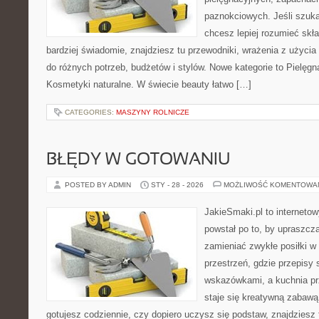
paznokciowych. Jeśli szuk
chcesz lepiej rozumieć skła
bardziej świadomie, znajdziesz tu przewodniki, wrażenia z użyci
do różnych potrzeb, budżetów i stylów. Nowe kategorie to Pielęg
Kosmetyki naturalne. W świecie beauty łatwo […]
CATEGORIES:
MASZYNY ROLNICZE
BŁĘDY W GOTOWANIU
POSTED BY ADMIN
STY - 28 - 2026
MOŻLIWOŚĆ KOMENTOWA
JakieSmaki.pl to internetow
powstał po to, by upraszcz
zamieniać zwykłe posiłki 
przestrzeń, gdzie przepisy 
wskazówkami, a kuchnia pr
staje się kreatywną zabawą
gotujesz codziennie, czy dopiero uczysz się podstaw, znajdziesz 