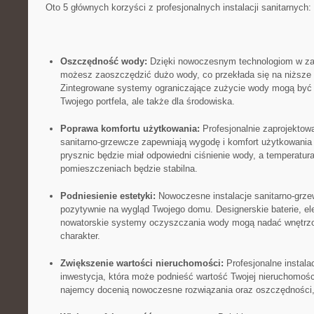
Oto 5 głównych korzyści z profesjonalnych⁤ instalacji sanitarnych:
Oszczędność wody:
Dzięki nowoczesnym technologiom w zakr
możesz zaoszczędzić dużo wody,⁣ co przekłada się na niższe 
Zintegrowane systemy ograniczające zużycie wody ⁣mogą być n
Twojego portfela, ale ⁤także dla środowiska.
Poprawa komfortu użytkowania:
Profesjonalnie zaprojektow
sanitarno-grzewcze zapewniają⁣ wygodę i komfort użytkowania
prysznic będzie​ miał odpowiedni ciśnienie⁣ wody, a temperatu
pomieszczeniach​ będzie stabilna.
Podniesienie estetyki:
​Nowoczesne instalacje sanitarno-gr
pozytywnie na wygląd Twojego domu. Designerskie baterie, ele
nowatorskie​ systemy oczyszczania wody mogą nadać wnętrz
charakter.
Zwiększenie wartości nieruchomości:
Profesjonalne instala
inwestycja, która może‍ podnieść wartość Twojej nieruchomości
najemcy docenią⁤ nowoczesne rozwiązania oraz oszczędności,