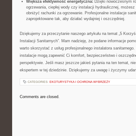
Większa efektywność energetyczna:
Dzięki‍ nowoczesnym⁢ r
ogrzewania, ciepłej wody czy instalacji hydraulicznej, możesz
obniżyć rachunki⁢ za ogrzewanie. Profesjonalne instalacje san
zaprojektowane tak, aby działać wydajniej i ⁣oszczędniej.
Dziękujemy za przeczytanie naszego artykułu na temat „5 Korzyśc
Instalacji Sanitarnych”. Mam nadzieję, ⁣że podane informacje po
warto skorzystać z usług profesjonalnego instalatora sanitarnego
instalacje mogą zapewnić Ci komfort, bezpieczeństwo i oszczęd
perspektywie. Jeśli masz jeszcze jakieś pytania na⁣ ten temat, nie
ekspertem w tej dziedzinie. Dziękujemy ⁣za uwagę i życzymy uda
CATEGORIES:
EKOTURYSTYKA I OCHRONA WYBRZEŻY
Comments are closed.