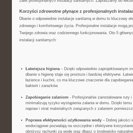
zalet profesjonalnych instalacji sanitarnych. Zapraszamy do lektur
Korzyści zdrowotne płynące z profesjonalnych instalac
Dbanie o odpowiednie instalacje sanitarną w domu to kluczowy e
zdrowego i komfortowego życia. Profesjonalne instalacje mogą prz
Twojego zdrowia oraz‌ codziennego funkcjonowania. Oto 5 głównyc
instalacji sanitarnych:
Łatwiejsza ‌higiena
– Dzięki odpowiednio ⁢zaprojektowanym in
dbanie o higienę staje‍ się prostsze i bardziej ⁤efektywne. Łat
łazience i kuchni, co ma kluczowe znaczenie dla zapobiegania
bakterii ⁣i zarazków.
Zapobieganie zalaniom
-⁤ Profesjonalnie zainstalowane rury 
minimalizują ryzyko wystąpienia zalania w domu. Dzięki temu
napraw i strat materialnych związanych z zalaniem‍ pomieszcz
Poprawa efektywności użytkowania wody
– Dobrej jakości i
wodociągowe pozwalają na oszczędne i efektywne korzystanie
obniżysz rachunki za wodę oraz dbasz o środowisko naturalne