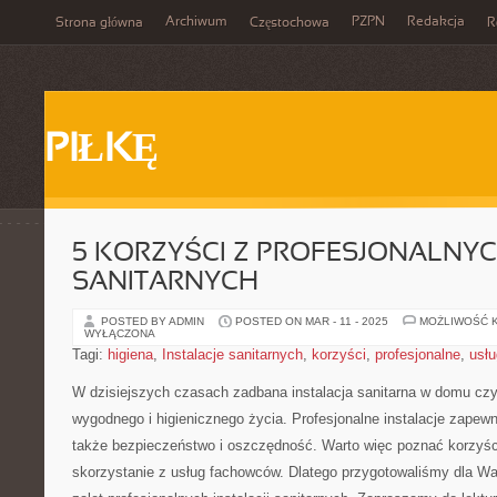
Archiwum
PZPN
Redakcja
Strona główna
Częstochowa
R
PIŁKĘ
5 KORZYŚCI Z PROFESJONALNYC
SANITARNYCH
POSTED BY ADMIN
POSTED ON MAR - 11 - 2025
MOŻLIWOŚĆ 
WYŁĄCZONA
Tagi:
higiena
,
Instalacje sanitarnych
,
korzyści
,
profesjonalne
,
usłu
W dzisiejszych czasach zadbana instalacja​ sanitarna w domu czy
wygodnego i higienicznego życia. Profesjonalne​ instalacje zapewni
także bezpieczeństwo i oszczędność. ‍Warto więc poznać korzyści,⁣
skorzystanie z usług fachowców. Dlatego przygotowaliśmy dla Wa