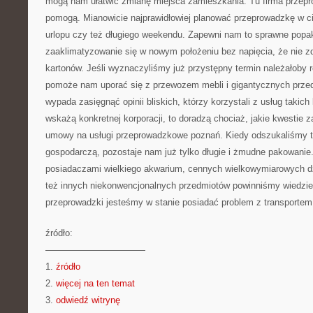
mogą nam ułatwić zmianę miejsca zamieszkania. Tu firma prze
pomogą. Mianowicie najprawidłowiej planować przeprowadzkę w c
urlopu czy też długiego weekendu. Zapewni nam to sprawne popak
zaaklimatyzowanie się w nowym położeniu bez napięcia, że nie 
kartonów. Jeśli wyznaczyliśmy już przystępny termin należałoby ro
pomoże nam uporać się z przewozem mebli i gigantycznych prze
wypada zasięgnąć opinii bliskich, którzy korzystali z usług takich 
wskażą konkretnej korporacji, to doradzą chociaż, jakie kwestie 
umowy na usługi przeprowadzkowe poznań. Kiedy odszukaliśmy t
gospodarczą, pozostaje nam już tylko długie i żmudne pakowanie
posiadaczami wielkiego akwarium, cennych wielkowymiarowych dz
też innych niekonwencjonalnych przedmiotów powinniśmy wiedzieć
przeprowadzki jesteśmy w stanie posiadać problem z transportem
źródło:
———————————
1.
źródło
2.
więcej na ten temat
3.
odwiedź witrynę