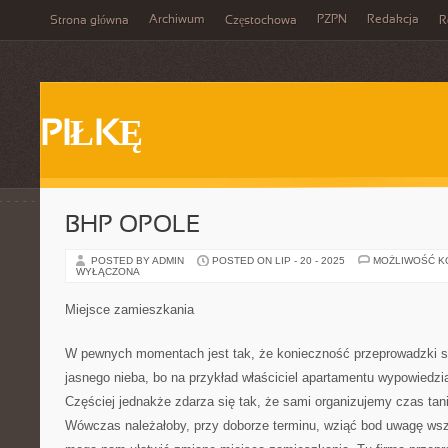
Archiwum
PZPN
Redakcja
Strona główna
Częstochowa
R
PIŁKĘ
BHP OPOLE
POSTED BY ADMIN
POSTED ON LIP - 20 - 2025
MOŻLIWOŚĆ 
WYŁĄCZONA
Miejsce zamieszkania
W pewnych momentach jest tak, że konieczność przeprowadzki s
jasnego nieba, bo na przykład właściciel apartamentu wypowiedz
Częściej jednakże zdarza się tak, że sami organizujemy czas tan
Wówczas należałoby, przy doborze terminu, wziąć bod uwagę wsze