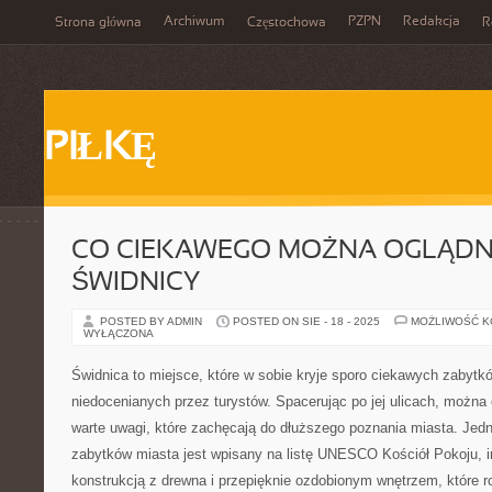
Archiwum
PZPN
Redakcja
Strona główna
Częstochowa
R
PIŁKĘ
CO CIEKAWEGO MOŻNA OGLĄD
ŚWIDNICY
POSTED BY ADMIN
POSTED ON SIE - 18 - 2025
MOŻLIWOŚĆ 
WYŁĄCZONA
Świdnica to miejsce, które w sobie kryje sporo ciekawych zabytkó
niedocenianych przez turystów. Spacerując po jej ulicach, można 
warte uwagi, które zachęcają do dłuższego poznania miasta. Jed
zabytków miasta jest wpisany na listę UNESCO Kościół Pokoju, 
konstrukcją z drewna i przepięknie ozdobionym wnętrzem, które r