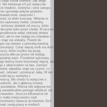
 czego został zrobiony i jak długo
. Nie interesuje ich już wyłącznie
kże trwałość, estetyka i sens zakupu.
nie sprzedaje jedynie produktu.
oświadczenie, uważność i
ność za efekt końcowy. Właśnie to
brze wykonany mebel, ceramikę,
y skórzany dodatek od rzeczy, które
rakcyjnie tylko przez chwilę. W ręcznie
rzedmiocie widać niekiedy drobne
ści, ale to one nadają mu charakter i
e staje się unikalny. Powrót do
ąże się również z potrzebą bardziej
onsumpcji. Coraz więcej osób ma dość
eczy, które szybko się psują,
życia albo po prostu nie budują
jonalnej więzi. Przedmiot wykonany
ego twórcę może kosztować więcej, ale
je z właścicielem na lata. Zamiast
terty odpadów, staje się czymś, co
ić, odnowić i przekazać dalej. W ten
osło łączy estetykę z
nością. Nie chodzi tu wyłącznie o
ralność, ale o głębszą zmianę
 posiadania. Ważną rolę odgrywa też
óry paradoksalnie pomaga odradzać się
 zawodom. Jeszcze kilkanaście lat
z małej miejscowości miał
możliwości dotarcia do klientów. Dziś
wać swoją pracę w mediach