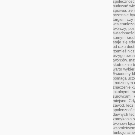
społeczności
budować wie
sprawia, że 
przestaje by
targiem czy 
wtajemniczon
twórczy, poz
świadomości
samym środk
staje się ed
od razu dos
rzemieślnic
przygotowa
twórców, ma
skutecznie 
warto wybier
Świadomy kli
pomaga uczc
i rodzinnym
znaczenie ku
lokalnymi tr
surowcami, 
miejsca. Gdy
zawód, lecz 
społeczności,
dawnych tec
zamykania s
twórców łąc
wzornictwem 
funkcjonaln