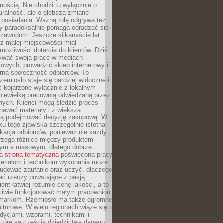
nością. Nie chodzi tu wyłącznie o
ralność, ale o głębszą zmianę
 posiadania. Ważną rolę odgrywa też
óry paradoksalnie pomaga odradzać się
 zawodom. Jeszcze kilkanaście lat
z małej miejscowości miał
możliwości dotarcia do klientów. Dziś
wać swoją pracę w mediach
owych, prowadzić sklep internetowy i
rną społeczność odbiorców. To
rzemiosło staje się bardziej widoczne i
ć kojarzone wyłącznie z lokalnym
niewielką pracownią odwiedzaną przez
ych. Klienci mogą śledzić proces
nawać materiały i z większą
ą podejmować decyzję zakupową. W
u tego zjawiska szczególnie istotna
ukacja odbiorców, ponieważ nie każdy
trzega różnicę między produktem
zym a masowym, dlatego dobrze
na
strona tematyczna
poświęcona pracy
teriałom i technikom wykonania może
budować zaufanie oraz uczyć, dlaczego
ać rzeczy powstające z pasją.
ent łatwiej rozumie cenę jakości, a to
iwie funkcjonować małym pracowniom
 markom. Rzemiosło ma także ogromne
lturowe. W wielu regionach wiąże się z
adycjami, wzorami, technikami i
które są częścią dziedzictwa danego