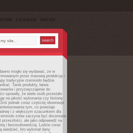
SCRIBE
FACEBOOK
TWITTER
dawno mogło się wydawać, że w
minowanym przez masową produkcję i
py tradycyjne rzemiosło będzie
nikać. Tanie produkty, łatwa
towarów i przyzwyczajenie do
ci sprawiły, że wiele osób przestało
gę na jakość wykonania czy historię
Dziś jednak coraz częściej obserwuje
ainteresowania tym, co powstaje
ładniej i z większym szacunkiem dla
Rzemiosło znów zaczyna być doceniane
kt przeszłości, ale jako odpowiedź na
etą i bezosobowością. Ludzie coraz
ą wiedzieć, kto wykonał dany