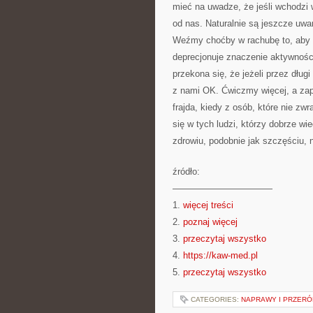
mieć na uwadze, że jeśli wchodzi
od nas. Naturalnie są jeszcze uwa
Weźmy choćby w rachubę to, aby o
deprecjonuje znaczenie aktywnośc
przekona się, że jeżeli przez dług
z nami OK. Ćwiczmy więcej, a za
frajda, kiedy z osób, które nie z
się w tych ludzi, którzy dobrze w
zdrowiu, podobnie jak szczęściu, 
źródło:
———————————
1.
więcej treści
2.
poznaj więcej
3.
przeczytaj wszystko
4.
https://kaw-med.pl
5.
przeczytaj wszystko
CATEGORIES:
NAPRAWY I PRZERÓ