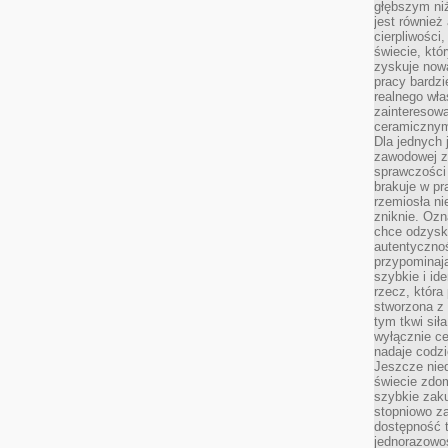
głębszym niż
jest również
cierpliwości
świecie, któ
zyskuje nową
pracy bardzi
realnego wła
zainteresowa
ceramicznymi
Dla jednych 
zawodowej z
sprawczości 
brakuje w pr
rzemiosła n
zniknie. Ozn
chce odzyska
autentyczno
przypominają
szybkie i i
rzecz, która
stworzona z 
tym tkwi sił
wyłącznie ce
nadaje codz
Jeszcze nie
świecie zdo
szybkie zaku
stopniowo za
dostępność 
jednorazowoś