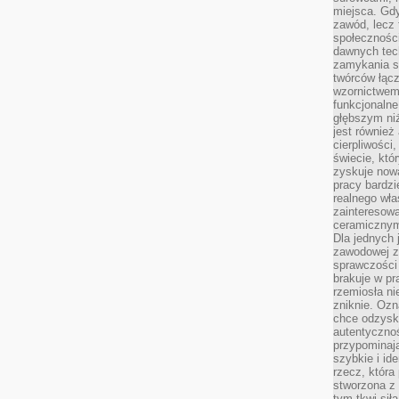
miejsca. Gdy
zawód, lecz 
społeczności,
dawnych tec
zamykania s
twórców łąc
wzornictwem 
funkcjonaln
głębszym niż
jest również
cierpliwości
świecie, któ
zyskuje nową
pracy bardzi
realnego wła
zainteresowa
ceramicznymi
Dla jednych 
zawodowej z
sprawczości 
brakuje w pr
rzemiosła n
zniknie. Ozn
chce odzyska
autentyczno
przypominają
szybkie i i
rzecz, która
stworzona z 
tym tkwi sił