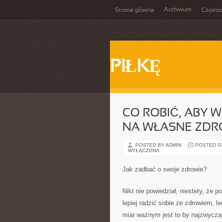
Archiwum
Strona główna
Często
PIŁKĘ
CO ROBIĆ, ABY W
NA WŁASNE ZDR
POSTED BY ADMIN
POSTED ON 
WYŁĄCZONA
Jak zadbać o swoje zdrowie?
Nikt nie powiedział, niestety, że
lepiej radzić sobie ze zdrowiem,
miar ważnym jest to by najzwycza