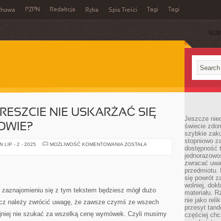
PZPN
Redakcja
Tagi
Tagi
chowa
Ręka
Spis Treści
SUB
RESZCIE NIE USKARŻAĆ SIĘ
Jeszcze nie
OWIE?
świecie zdo
szybkie zaku
stopniowo za
CO
LIP - 2 - 2025
MOŻLIWOŚĆ KOMENTOWANIA
ZOSTAŁA
dostępność 
ROBIĆ,
ABY
jednorazowoś
WRESZCIE
zwracać uwa
NIE
przedmiotu. 
USKARŻAĆ
SIĘ
się powrót z
NA
wolniej, dok
WŁASNE
 po zaznajomieniu się z tym tekstem będziesz mógł dużo
materiału. 
ZDROWIE?
nie jako reli
 lecz należy zwrócić uwagę, że zawsze czymś ze wszech
przesyt tand
jniej nie szukać za wszelką cenę wymówek. Czyli musimy
częściej chc