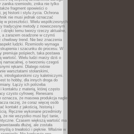
 zanika rzemiosło, znika nie tylko
także fragment opowieści o
 jej historii i stylu życia. Ochrona
hnik nie musi jednak oznaczać
ię w przeszłości. Wielu współczesnych
zy tradycyjne metody z nowoczesnym
i dzięki temu tworzy rzeczy aktualne,
e, a zarazem osadzone w czymś
 chwilowy trend. Nie bez znaczenia
 aspekt ludzki. Rzemiosło wymaga
, skupienia i szacunku do procesu. W
ry premiuje pośpiech, taka postawa
 wartość. Wielu ludzi marzy dziś o
ej namacalnej, o tworzeniu czegoś
snymi rękami. Dlatego rośnie
nie warsztatami stolarskimi,
, introligatorskimi czy kaletniczymi.
jest to hobby, dla innych droga do
miany. Łączy ich potrzeba
i kontaktu z materią, której często
acy czysto cyfrowej. Renesans
ie oznacza, że masowa produkcja nagle
acza raczej, że coraz więcej osób
ć kontakt z jakością, historią i
ścią. Ręcznie wykonane przedmioty
, że nie wszystko musi być tanie,
dentyczne. Czasem większą wartość ma
 powstawała dłużej, ale została
myślą o trwałości i pięknie. Właśnie w
a rzemiosła. Nie konkuruje ono