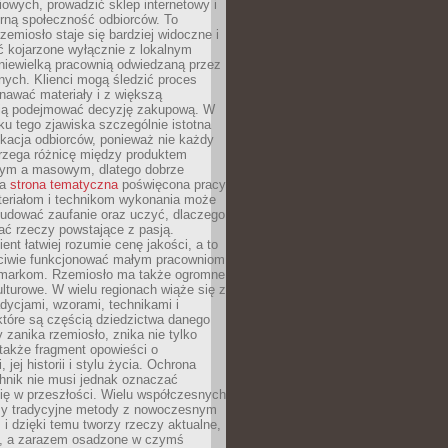
owych, prowadzić sklep internetowy i
rną społeczność odbiorców. To
rzemiosło staje się bardziej widoczne i
ć kojarzone wyłącznie z lokalnym
niewielką pracownią odwiedzaną przez
ych. Klienci mogą śledzić proces
nawać materiały i z większą
ą podejmować decyzję zakupową. W
u tego zjawiska szczególnie istotna
ukacja odbiorców, ponieważ nie każdy
trzega różnicę między produktem
zym a masowym, dlatego dobrze
na
strona tematyczna
poświęcona pracy
teriałom i technikom wykonania może
budować zaufanie oraz uczyć, dlaczego
ać rzeczy powstające z pasją.
ent łatwiej rozumie cenę jakości, a to
iwie funkcjonować małym pracowniom
 markom. Rzemiosło ma także ogromne
lturowe. W wielu regionach wiąże się z
adycjami, wzorami, technikami i
które są częścią dziedzictwa danego
 zanika rzemiosło, znika nie tylko
także fragment opowieści o
 jej historii i stylu życia. Ochrona
hnik nie musi jednak oznaczać
ię w przeszłości. Wielu współczesnych
zy tradycyjne metody z nowoczesnym
i dzięki temu tworzy rzeczy aktualne,
e, a zarazem osadzone w czymś