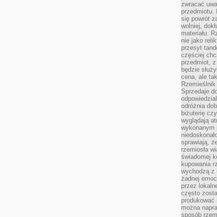
zwracać uwa
przedmiotu. 
się powrót z
wolniej, dok
materiału. 
nie jako reli
przesyt tand
częściej chc
przedmiot, z
będzie służył
cena, ale ta
Rzemieślnik 
Sprzedaje d
odpowiedzial
odróżnia do
biżuterię cz
wyglądają at
wykonanym p
niedoskonało
sprawiają, ż
rzemiosła wi
świadomej k
kupowania rz
wychodzą z u
żadnej emoc
przez lokaln
często zosta
produkować s
można napraw
sposób rzemi