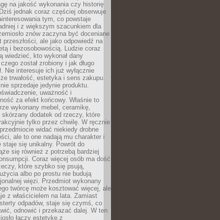
gę na jakość wykonania czy historię
Dziś jednak coraz częściej obserwuje
ainteresowania tym, co powstaje
ładniej i z większym szacunkiem dla
Rzemiosło znów zaczyna być doceniane
kt przeszłości, ale jako odpowiedź na
etą i bezosobowością. Ludzie coraz
ą wiedzieć, kto wykonał dany
 czego został zrobiony i jak długo
. Nie interesuje ich już wyłącznie
kże trwałość, estetyka i sens zakupu.
nie sprzedaje jedynie produktu.
oświadczenie, uważność i
ność za efekt końcowy. Właśnie to
brze wykonany mebel, ceramikę,
y skórzany dodatek od rzeczy, które
rakcyjnie tylko przez chwilę. W ręcznie
rzedmiocie widać niekiedy drobne
ści, ale to one nadają mu charakter i
e staje się unikalny. Powrót do
ąże się również z potrzebą bardziej
onsumpcji. Coraz więcej osób ma dość
eczy, które szybko się psują,
życia albo po prostu nie budują
jonalnej więzi. Przedmiot wykonany
ego twórcę może kosztować więcej, ale
je z właścicielem na lata. Zamiast
terty odpadów, staje się czymś, co
ić, odnowić i przekazać dalej. W ten
osło łączy estetykę z