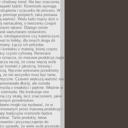
 chwilowy trend. Nie bez znaczenia
 aspekt ludzki. Rzemiosło wymaga
, skupienia i szacunku do procesu. W
ry premiuje pośpiech, taka postawa
 wartość. Wielu ludzi marzy dziś o
ej namacalnej, o tworzeniu czegoś
snymi rękami. Dlatego rośnie
nie warsztatami stolarskimi,
, introligatorskimi czy kaletniczymi.
jest to hobby, dla innych droga do
miany. Łączy ich potrzeba
i kontaktu z materią, której często
acy czysto cyfrowej. Renesans
ie oznacza, że masowa produkcja nagle
acza raczej, że coraz więcej osób
ć kontakt z jakością, historią i
ścią. Ręcznie wykonane przedmioty
, że nie wszystko musi być tanie,
dentyczne. Czasem większą wartość ma
 powstawała dłużej, ale została
myślą o trwałości i pięknie. Właśnie w
a rzemiosła. Nie konkuruje ono
ną czy skalą, lecz znaczeniem, jakie
iennym przedmiotom.
dawno mogło się wydawać, że w
minowanym przez masową produkcję i
py tradycyjne rzemiosło będzie
nikać. Tanie produkty, łatwa
towarów i przyzwyczajenie do
ci sprawiły, że wiele osób przestało