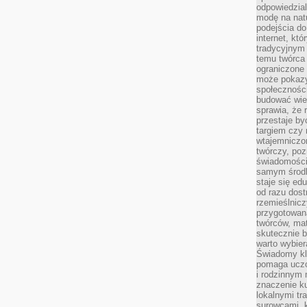
odpowiedzial
modę na natu
podejścia do
internet, kt
tradycyjnym
temu twórca 
ograniczone 
może pokazy
społeczności
budować wie
sprawia, że 
przestaje by
targiem czy 
wtajemniczon
twórczy, poz
świadomości
samym środk
staje się ed
od razu dos
rzemieślnic
przygotowa
twórców, ma
skutecznie 
warto wybier
Świadomy kli
pomaga uczc
i rodzinnym
znaczenie ku
lokalnymi tr
surowcami, 