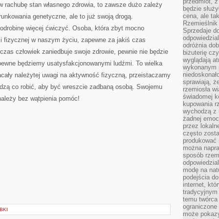
przedmiot, z
 w rachubę stan własnego zdrowia, to zawsze dużo zależy
będzie służył
cena, ale ta
runkowania genetyczne, ale to już swoją drogą.
Rzemieślnik 
drobinę więcej ćwiczyć. Osoba, która zbyt mocno
Sprzedaje d
odpowiedzial
i fizycznej w naszym życiu, zapewne za jakiś czas
odróżnia do
i czas człowiek zaniedbuje swoje zdrowie, pewnie nie będzie
biżuterię cz
wyglądają at
pewne będziemy usatysfakcjonowanymi ludźmi. To wielka
wykonanym p
niedoskonało
wracały należytej uwagi na aktywność fizyczną, przeistaczamy
sprawiają, ż
iedzą co robić, aby być wreszcie zadbaną osobą. Swojemu
rzemiosła wi
świadomej k
należy bez wątpienia pomóc!
kupowania rz
wychodzą z u
żadnej emoc
przez lokaln
często zosta
produkować s
można napraw
sposób rzemi
odpowiedzial
modę na natu
podejścia do
internet, kt
tradycyjnym
temu twórca 
ograniczone 
BKI
może pokazy