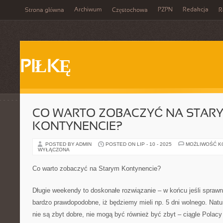
Archiwum
PZPN
Redakcja
Strona główna
Częstochowa
R
PIŁKĘ
CO WARTO ZOBACZYĆ NA STAR
KONTYNENCIE?
POSTED BY ADMIN
POSTED ON LIP - 10 - 2025
MOŻLIWOŚĆ 
WYŁĄCZONA
Co warto zobaczyć na Starym Kontynencie?
Długie weekendy to doskonałe rozwiązanie – w końcu jeśli sprawn
bardzo prawdopodobne, iż będziemy mieli np. 5 dni wolnego. Natu
nie są zbyt dobre, nie mogą być również być zbyt – ciągle Polac