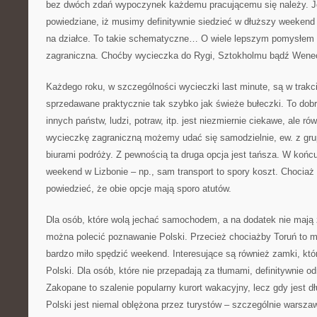
bez dwóch zdań wypoczynek każdemu pracującemu się należy. Je
powiedziane, iż musimy definitywnie siedzieć w dłuższy weeken
na działce. To takie schematyczne… O wiele lepszym pomysłem
zagraniczna. Choćby wycieczka do Rygi, Sztokholmu bądź Wenec
Każdego roku, w szczególności wycieczki last minute, są w trak
sprzedawane praktycznie tak szybko jak świeże bułeczki. To dob
innych państw, ludzi, potraw, itp. jest niezmiernie ciekawe, ale ró
wycieczkę zagraniczną możemy udać się samodzielnie, ew. z grup
biurami podróży. Z pewnością ta druga opcja jest tańsza. W końc
weekend w Lizbonie – np., sam transport to spory koszt. Chociaż 
powiedzieć, że obie opcje mają sporo atutów.
Dla osób, które wolą jechać samochodem, a na dodatek nie mają z
można polecić poznawanie Polski. Przecież chociażby Toruń to 
bardzo miło spędzić weekend. Interesujące są również zamki, któr
Polski. Dla osób, które nie przepadają za tłumami, definitywnie 
Zakopane to szalenie popularny kurort wakacyjny, lecz gdy jest d
Polski jest niemal oblężona przez turystów – szczególnie warsza