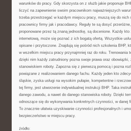
warunków do pracy. Gdy skorzysta on z służb jakie proponuje B
liczyć na zapewnienie swoim pracownikom najważniejszych waru
trzeba przestrzegać w każdym miejscu pracy, muszą się do nic
pracownicy firmy jak i pracodawcy. Reguły te są dosyć przeróżne
proponowane przez tą znaną jednostkę, są docenione. Każdy kto z
internetową, może się poznać z ich bogatą ofertą. Wszystkie usłu
opisane i przytoczone. Znajdują się pośród nich szkolenia BHP, 
w wszelkim miejscu pracy przynajmniej raz do roku. Trenowania t
dzięki nim każdy zatrudniony pozna swoje prawa oraz obowiązki, 
stanowiskiem roboty. Zapozna się z pierwszą pomocą i pozna roz
powiązane z realizowaniem danego fachu. Każdy jeden kto zdecyd
śląskie, zyska usługi na wysokim pułapie, kompetentne i rzeczo
tej firmy, jest utworzenie indywidualnej instrukcji BHP. Taka inst
danego zawodu, a nawet do danego stanowiska roboty. Dzięki tem
odnoszące się do wykonywania konkretnych czynności, w danej fi
To znacznie ułatwia uzyskiwanie czynności profesjonalnych i umo
bezpieczeństwo w miejscu pracy.
źródło: