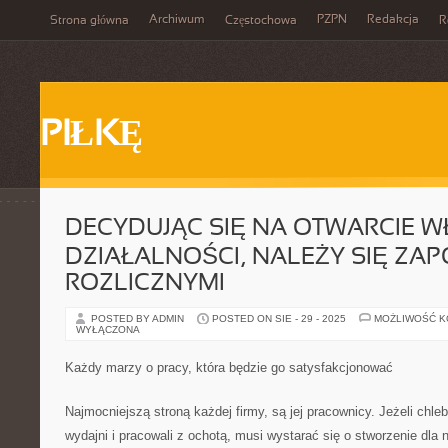
Archiwum
PZPN
Redakcja
Strona główna
Częstochowa
R
PIŁKĘ
DECYDUJĄC SIĘ NA OTWARCIE W
DZIAŁALNOŚCI, NALEŻY SIĘ ZA
ROZLICZNYMI
POSTED BY ADMIN
POSTED ON SIE - 29 - 2025
MOŻLIWOŚĆ 
WYŁĄCZONA
Każdy marzy o pracy, która będzie go satysfakcjonować
Najmocniejszą stroną każdej firmy, są jej pracownicy. Jeżeli chle
wydajni i pracowali z ochotą, musi wystarać się o stworzenie dla