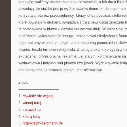
zaprojektowaliśmy własne zaproszenia weselne, a ich duża ilość
powodują, że ciężko jest je wydrukować w domu. Z idealnych usłu
korzystają również przedsiębiorcy, którzy chcą posiadać ulotki re
które powstają w drukarni, wyglądają z całą pewnością znacznie b
te opracowane w biurze – gazetki reklamowe druk. W kolosalnej m
możliwości wykorzystania innego, nieraz nawet niesłychanie fant
tego możemy wtenczas liczyć na kompetentną pomoc robotników 
również teczki firmowe i wizytówki. Z usług drukarni korzystają T
skutecznej, profesjonalnej reklamie. Jej stałymi kontrahentami są
wydawnictwa i indywidualni pisarze czy poeci. Wydrukowanie ksią
ona ładny oraz sztampowy grzbiet, jest niemożliwe.
źródło:
———————————
1.
dowiedz się więcej
2.
więcej tutaj
3.
sprawdź to
4.
kliknij tutaj
5.
http://ralph-bergmann.de