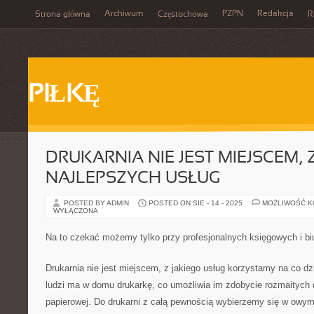
Archiwum
PZPN
Redakcja
Strona główna
Częstochowa
R
PIŁKĘ
DRUKARNIA NIE JEST MIEJSCEM, 
NAJLEPSZYCH USŁUG
POSTED BY ADMIN
POSTED ON SIE - 14 - 2025
MOŻLIWOŚĆ 
WYŁĄCZONA
Na to czekać możemy tylko przy profesjonalnych księgowych i bi
Drukarnia nie jest miejscem, z jakiego usług korzystamy na co d
ludzi ma w domu drukarkę, co umożliwia im zdobycie rozmaitych
papierowej. Do drukarni z całą pewnością wybierzemy się w owym