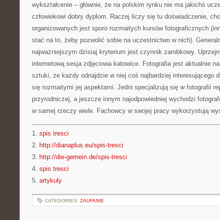
wykształcenie – głównie, że na polskim rynku nie ma jakichś ucze
człowiekowi dobry dyplom. Raczej liczy się tu doświadczenie, ch
organizowanych jest sporo rozmaitych kursów fotograficznych (in
stać na to, żeby pozwolić sobie na uczestnictwo w nich). Generaln
najważniejszym dzisiaj kryterium jest czynnik zarobkowy. Uprzej
internetową sesja zdjęciowa katowice. Fotografia jest aktualnie na
sztuki, że każdy odnajdzie w niej coś najbardziej interesującego d
się rozmaitymi jej aspektami. Jedni specjalizują się w fotografii re
przyrodniczej, a jeszcze innym najodpowiedniej wychodzi fotograf
w samej rzeczy wiele. Fachowcy w swojej pracy wykorzystują wys
1.
spis tresci
2.
http://dianaplus.eu/spis-tresci
3.
http://die-gemein.de/spis-tresci
4.
spis tresci
5.
artykuly
CATEGORIES:
ZAUFANIE