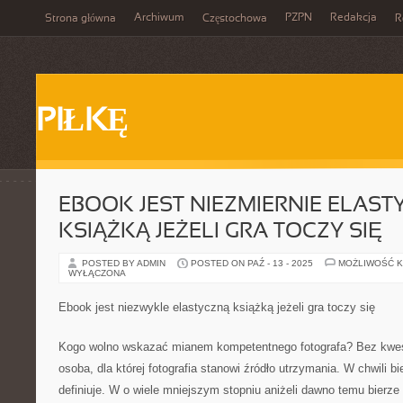
Archiwum
PZPN
Redakcja
Strona główna
Częstochowa
R
PIŁKĘ
EBOOK JEST NIEZMIERNIE ELAS
KSIĄŻKĄ JEŻELI GRA TOCZY SIĘ
POSTED BY ADMIN
POSTED ON PAŹ - 13 - 2025
MOŻLIWOŚĆ 
WYŁĄCZONA
Ebook jest niezwykle elastyczną książką jeżeli gra toczy się
Kogo wolno wskazać mianem kompetentnego fotografa? Bez kwest
osoba, dla której fotografia stanowi źródło utrzymania. W chwili bi
definiuje. W o wiele mniejszym stopniu aniżeli dawno temu bierze