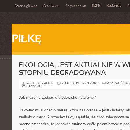
Archiwum
PZPN
Redakcja
Strona główna
Częstochowa
R
PIŁKĘ
EKOLOGIA, JEST AKTUALNIE W W
STOPNIU DEGRADOWANA
POSTED BY ADMIN
POSTED ON LIP - 3 - 2025
MOŻLIWOŚĆ K
WYŁĄCZONA
Jak możemy zadbać o środowisko naturalne?
Człowiek musi dbać o naturę, która nas otacza – jeśli chciałby, a
zadbało o niego. A przecież fakty są takie, że choć zdecydowan
mocno przesadza, to jednakże trudno w ogóle polemizować z pogl