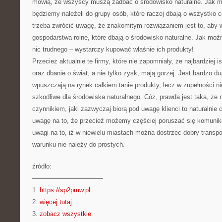
mówią, że wszyscy muszą zadbać o środowisko naturalne. Jak m
będziemy należeli do grupy osób, które raczej dbają o wszystko 
trzeba zwrócić uwagę, że znakomitym rozwiązaniem jest to, aby w
gospodarstwa rolne, które dbają o środowisko naturalne. Jak mo
nic trudnego – wystarczy kupować właśnie ich produkty!
Przecież aktualnie te firmy, które nie zapomniały, że najbardziej i
oraz dbanie o świat, a nie tylko zysk, mają gorzej. Jest bardzo duż
wpuszczają na rynek całkiem tanie produkty, lecz w zupełności ni
szkodliwe dla środowiska naturalnego. Cóż, prawda jest taka, że
czynnikiem, jaki zazwyczaj biorą pod uwagę klienci to naturalnie
uwagę na to, że przecież możemy częściej poruszać się komunik
uwagi na to, iż w niewielu miastach można dostrzec dobry transpor
warunku nie należy do prostych.
źródło:
———————————
1.
https://sp2pmw.pl
2.
więcej tutaj
3.
zobacz wszystkie