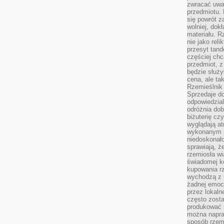
zwracać uwa
przedmiotu. 
się powrót z
wolniej, dok
materiału. 
nie jako reli
przesyt tand
częściej chc
przedmiot, z
będzie służył
cena, ale ta
Rzemieślnik 
Sprzedaje d
odpowiedzial
odróżnia do
biżuterię cz
wyglądają at
wykonanym p
niedoskonało
sprawiają, ż
rzemiosła wi
świadomej k
kupowania rz
wychodzą z u
żadnej emoc
przez lokaln
często zosta
produkować s
można napraw
sposób rzemi