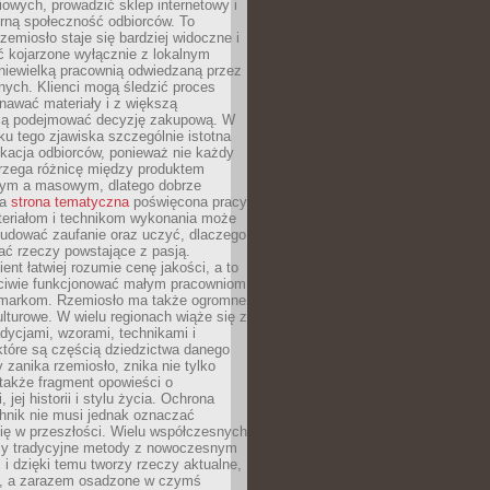
owych, prowadzić sklep internetowy i
rną społeczność odbiorców. To
rzemiosło staje się bardziej widoczne i
ć kojarzone wyłącznie z lokalnym
niewielką pracownią odwiedzaną przez
ych. Klienci mogą śledzić proces
nawać materiały i z większą
ą podejmować decyzję zakupową. W
u tego zjawiska szczególnie istotna
ukacja odbiorców, ponieważ nie każdy
trzega różnicę między produktem
zym a masowym, dlatego dobrze
na
strona tematyczna
poświęcona pracy
teriałom i technikom wykonania może
budować zaufanie oraz uczyć, dlaczego
ać rzeczy powstające z pasją.
ent łatwiej rozumie cenę jakości, a to
iwie funkcjonować małym pracowniom
 markom. Rzemiosło ma także ogromne
lturowe. W wielu regionach wiąże się z
adycjami, wzorami, technikami i
które są częścią dziedzictwa danego
 zanika rzemiosło, znika nie tylko
także fragment opowieści o
 jej historii i stylu życia. Ochrona
hnik nie musi jednak oznaczać
ię w przeszłości. Wielu współczesnych
zy tradycyjne metody z nowoczesnym
i dzięki temu tworzy rzeczy aktualne,
e, a zarazem osadzone w czymś