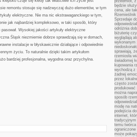
s kiepsko czuje się kiedy tak właściwie ich życie jest
przedmiot, z
będzie służył
sie remontu stosuje się nadzwyczaj dużo elementów, w tym
cena, ale ta
Rzemieślnik 
artykuły elektryczne. Nie ma nic ekstrawaganckiego w tym,
Sprzedaje d
ie jak najbardziej kompleksowo, w taki sposób, który
odpowiedzial
odróżnia do
pasował. Wysokiej jakości artykuły elektryczne
biżuterię cz
yczna Śląsk niezmiernie dobrze sprawdzają się w domach,
wyglądają at
wykonanym p
prawne instalacje w błyskawicznie działające i odpowiednie
niedoskonało
sprawiają, ż
nnym życiu. To naturalnie dzięki takim artykułom
rzemiosła wi
żo bardziej profesjonalna, wygodna oraz przychylna.
świadomej k
kupowania rz
wychodzą z u
żadnej emoc
przez lokaln
często zosta
produkować s
można napraw
sposób rzemi
odpowiedzial
modę na natu
podejścia do
internet, kt
tradycyjnym
temu twórca 
ograniczone 
może pokazy