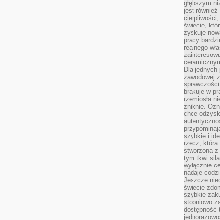
głębszym niż
jest również
cierpliwości
świecie, któ
zyskuje nową
pracy bardzi
realnego wła
zainteresowa
ceramicznymi
Dla jednych 
zawodowej z
sprawczości 
brakuje w pr
rzemiosła n
zniknie. Ozn
chce odzyska
autentyczno
przypominają
szybkie i i
rzecz, która
stworzona z 
tym tkwi sił
wyłącznie ce
nadaje codz
Jeszcze nie
świecie zdo
szybkie zaku
stopniowo za
dostępność 
jednorazowoś