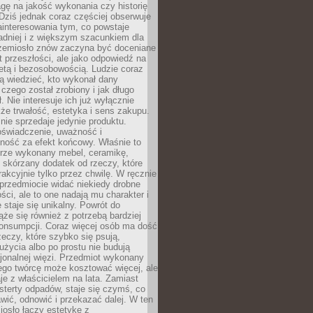
gę na jakość wykonania czy historię
Dziś jednak coraz częściej obserwuje
ainteresowania tym, co powstaje
ładniej i z większym szacunkiem dla
Rzemiosło znów zaczyna być doceniane
kt przeszłości, ale jako odpowiedź na
etą i bezosobowością. Ludzie coraz
ą wiedzieć, kto wykonał dany
 czego został zrobiony i jak długo
. Nie interesuje ich już wyłącznie
kże trwałość, estetyka i sens zakupu.
nie sprzedaje jedynie produktu.
oświadczenie, uważność i
ność za efekt końcowy. Właśnie to
brze wykonany mebel, ceramikę,
y skórzany dodatek od rzeczy, które
rakcyjnie tylko przez chwilę. W ręcznie
rzedmiocie widać niekiedy drobne
ści, ale to one nadają mu charakter i
e staje się unikalny. Powrót do
ąże się również z potrzebą bardziej
onsumpcji. Coraz więcej osób ma dość
eczy, które szybko się psują,
życia albo po prostu nie budują
jonalnej więzi. Przedmiot wykonany
ego twórcę może kosztować więcej, ale
je z właścicielem na lata. Zamiast
terty odpadów, staje się czymś, co
ić, odnowić i przekazać dalej. W ten
osło łączy estetykę z