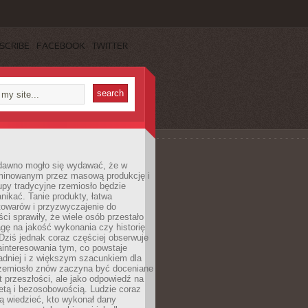
SCRIBE
FACEBOOK
TWITTER
dawno mogło się wydawać, że w
minowanym przez masową produkcję i
py tradycyjne rzemiosło będzie
nikać. Tanie produkty, łatwa
towarów i przyzwyczajenie do
ci sprawiły, że wiele osób przestało
gę na jakość wykonania czy historię
Dziś jednak coraz częściej obserwuje
ainteresowania tym, co powstaje
ładniej i z większym szacunkiem dla
Rzemiosło znów zaczyna być doceniane
kt przeszłości, ale jako odpowiedź na
etą i bezosobowością. Ludzie coraz
ą wiedzieć, kto wykonał dany