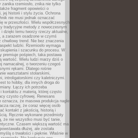
 zanika rzemiosło, znika nie tylko
także fragment opowieści o
 jej historii i stylu życia. Ochrona
hnik nie musi jednak oznaczać
ię w przeszłości. Wielu współczesnych
zy tradycyjne metody z nowoczesnym
i dzięki temu tworzy rzeczy aktualne,
e, a zarazem osadzone w czymś
 chwilowy trend. Nie bez znaczenia
 aspekt ludzki. Rzemiosło wymaga
, skupienia i szacunku do procesu. W
ry premiuje pośpiech, taka postawa
 wartość. Wielu ludzi marzy dziś o
ej namacalnej, o tworzeniu czegoś
snymi rękami. Dlatego rośnie
nie warsztatami stolarskimi,
, introligatorskimi czy kaletniczymi.
jest to hobby, dla innych droga do
miany. Łączy ich potrzeba
i kontaktu z materią, której często
acy czysto cyfrowej. Renesans
ie oznacza, że masowa produkcja nagle
acza raczej, że coraz więcej osób
ć kontakt z jakością, historią i
ścią. Ręcznie wykonane przedmioty
, że nie wszystko musi być tanie,
dentyczne. Czasem większą wartość ma
 powstawała dłużej, ale została
myślą o trwałości i pięknie. Właśnie w
a rzemiosła. Nie konkuruje ono