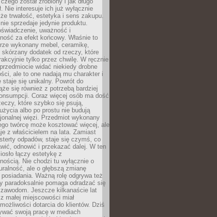
 czego został zrobiony i jak długo
. Nie interesuje ich już wyłącznie
kże trwałość, estetyka i sens zakupu.
nie sprzedaje jedynie produktu.
oświadczenie, uważność i
ność za efekt końcowy. Właśnie to
brze wykonany mebel, ceramikę,
y skórzany dodatek od rzeczy, które
rakcyjnie tylko przez chwilę. W ręcznie
rzedmiocie widać niekiedy drobne
ści, ale to one nadają mu charakter i
e staje się unikalny. Powrót do
ąże się również z potrzebą bardziej
onsumpcji. Coraz więcej osób ma dość
eczy, które szybko się psują,
życia albo po prostu nie budują
jonalnej więzi. Przedmiot wykonany
ego twórcę może kosztować więcej, ale
je z właścicielem na lata. Zamiast
terty odpadów, staje się czymś, co
ić, odnowić i przekazać dalej. W ten
osło łączy estetykę z
nością. Nie chodzi tu wyłącznie o
ralność, ale o głębszą zmianę
 posiadania. Ważną rolę odgrywa też
óry paradoksalnie pomaga odradzać się
 zawodom. Jeszcze kilkanaście lat
z małej miejscowości miał
możliwości dotarcia do klientów. Dziś
wać swoją pracę w mediach