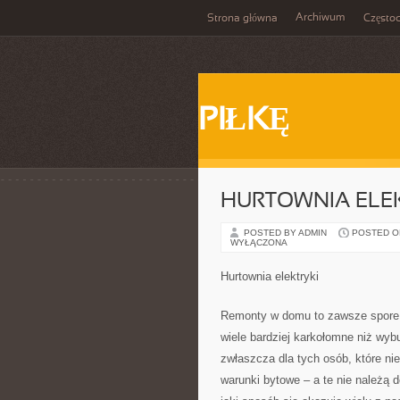
Archiwum
Strona główna
Często
PIŁKĘ
HURTOWNIA ELE
POSTED BY ADMIN
POSTED ON 
WYŁĄCZONA
Hurtownia elektryki
Remonty w domu to zawsze spore w
wiele bardziej karkołomne niż wyb
zwłaszcza dla tych osób, które nie
warunki bytowe – a te nie należą 