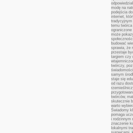
odpowiedzial
modę na natu
podejścia do
internet, kt
tradycyjnym
temu twórca 
ograniczone 
może pokazy
społeczności
budować wie
sprawia, że 
przestaje by
targiem czy 
wtajemniczon
twórczy, poz
świadomości
samym środk
staje się ed
od razu dos
rzemieślnic
przygotowa
twórców, ma
skutecznie 
warto wybier
Świadomy kli
pomaga uczc
i rodzinnym
znaczenie ku
lokalnymi tr
surowcami, 