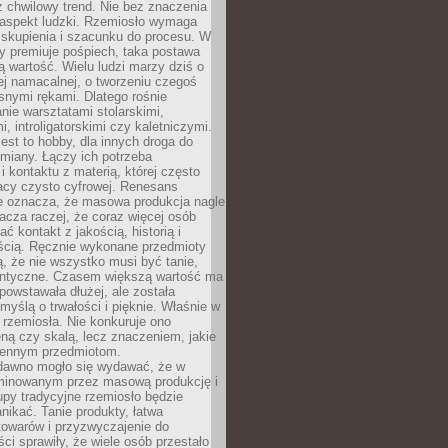
 chwilowy trend. Nie bez znaczenia
 aspekt ludzki. Rzemiosło wymaga
, skupienia i szacunku do procesu. W
ry premiuje pośpiech, taka postawa
 wartość. Wielu ludzi marzy dziś o
ej namacalnej, o tworzeniu czegoś
snymi rękami. Dlatego rośnie
nie warsztatami stolarskimi,
, introligatorskimi czy kaletniczymi.
jest to hobby, dla innych droga do
miany. Łączy ich potrzeba
i kontaktu z materią, której często
acy czysto cyfrowej. Renesans
ie oznacza, że masowa produkcja nagle
acza raczej, że coraz więcej osób
ć kontakt z jakością, historią i
ścią. Ręcznie wykonane przedmioty
, że nie wszystko musi być tanie,
dentyczne. Czasem większą wartość ma
 powstawała dłużej, ale została
myślą o trwałości i pięknie. Właśnie w
a rzemiosła. Nie konkuruje ono
ną czy skalą, lecz znaczeniem, jakie
iennym przedmiotom.
dawno mogło się wydawać, że w
minowanym przez masową produkcję i
py tradycyjne rzemiosło będzie
nikać. Tanie produkty, łatwa
towarów i przyzwyczajenie do
ci sprawiły, że wiele osób przestało