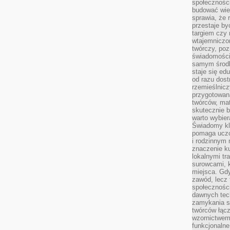
społeczności
budować wie
sprawia, że 
przestaje by
targiem czy 
wtajemniczon
twórczy, poz
świadomości
samym środk
staje się ed
od razu dos
rzemieślnic
przygotowa
twórców, ma
skutecznie 
warto wybier
Świadomy kli
pomaga uczc
i rodzinnym
znaczenie ku
lokalnymi tr
surowcami, 
miejsca. Gdy
zawód, lecz 
społeczności,
dawnych tec
zamykania s
twórców łąc
wzornictwem 
funkcjonaln