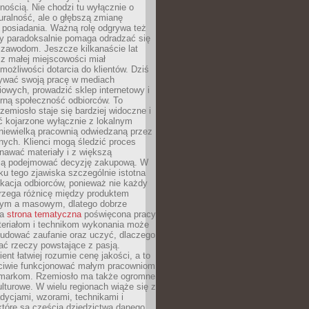
nością. Nie chodzi tu wyłącznie o
ralność, ale o głębszą zmianę
 posiadania. Ważną rolę odgrywa też
óry paradoksalnie pomaga odradzać się
 zawodom. Jeszcze kilkanaście lat
z małej miejscowości miał
możliwości dotarcia do klientów. Dziś
wać swoją pracę w mediach
owych, prowadzić sklep internetowy i
rną społeczność odbiorców. To
rzemiosło staje się bardziej widoczne i
ć kojarzone wyłącznie z lokalnym
niewielką pracownią odwiedzaną przez
ych. Klienci mogą śledzić proces
nawać materiały i z większą
ą podejmować decyzję zakupową. W
u tego zjawiska szczególnie istotna
ukacja odbiorców, ponieważ nie każdy
trzega różnicę między produktem
zym a masowym, dlatego dobrze
na
strona tematyczna
poświęcona pracy
teriałom i technikom wykonania może
budować zaufanie oraz uczyć, dlaczego
ać rzeczy powstające z pasją.
ent łatwiej rozumie cenę jakości, a to
iwie funkcjonować małym pracowniom
 markom. Rzemiosło ma także ogromne
lturowe. W wielu regionach wiąże się z
adycjami, wzorami, technikami i
które są częścią dziedzictwa danego