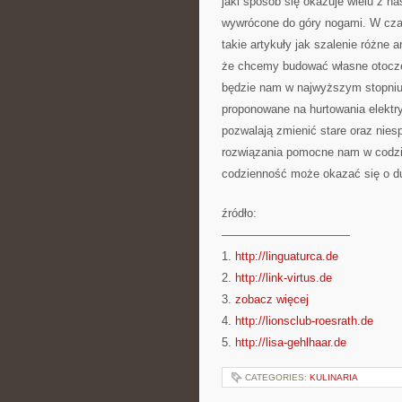
jaki sposób się okazuje wielu z na
wywrócone do góry nogami. W cza
takie artykuły jak szalenie różne 
że chcemy budować własne otoczen
będzie nam w najwyższym stopniu 
proponowane na hurtowania elektr
pozwalają zmienić stare oraz nies
rozwiązania pomocne nam w codzie
codzienność może okazać się o du
źródło:
———————————
1.
http://linguaturca.de
2.
http://link-virtus.de
3.
zobacz więcej
4.
http://lionsclub-roesrath.de
5.
http://lisa-gehlhaar.de
CATEGORIES:
KULINARIA