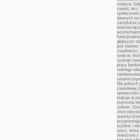
miejsca. Gdy
zawód, lecz 
społeczności,
dawnych tec
zamykania s
twórców łąc
wzornictwem 
funkcjonaln
głębszym niż
jest również
cierpliwości
świecie, któ
zyskuje nową
pracy bardzi
realnego wła
zainteresowa
ceramicznymi
Dla jednych 
zawodowej z
sprawczości 
brakuje w pr
rzemiosła n
zniknie. Ozn
chce odzyska
autentyczno
przypominają
szybkie i i
rzecz, która
stworzona z 
tym tkwi sił