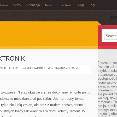
PZPN
Redakcja
Tagi
Tagi
chowa
Ręka
Spis Treści
SUB
KTRONIKI
Jeszcze nie
świecie zdo
HURTOWNIA
SIE - 6 - 2025
MOŻLIWOŚĆ KOMENTOWANIA
ZOSTAŁA
szybkie zaku
ELEKTRONIKI
stopniowo za
dostępność 
jednorazowoś
zwracać uwa
przedmiotu. 
yzwanie. Nieraz okazuje się, że dokonanie remontu jest o
się powrót z
wolniej, dok
udowanie mieszkania od początku. Jest to trudny temat
materiału. 
 tylko nie lubią zmian, ale oraz z trudem znoszą denne
nie jako reli
przesyt tand
do łatwych kiedy tak właściwie w domu robimy remont. W
częściej chc