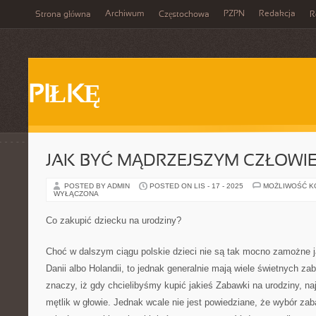
Archiwum
PZPN
Redakcja
Strona główna
Częstochowa
R
PIŁKĘ
JAK BYĆ MĄDRZEJSZYM CZŁOWI
POSTED BY ADMIN
POSTED ON LIS - 17 - 2025
MOŻLIWOŚĆ 
WYŁĄCZONA
Co zakupić dziecku na urodziny?
Choć w dalszym ciągu polskie dzieci nie są tak mocno zamożne j
Danii albo Holandii, to jednak generalnie mają wiele świetnych z
znaczy, iż gdy chcielibyśmy kupić jakieś Zabawki na urodziny, 
mętlik w głowie. Jednak wcale nie jest powiedziane, że wybór zab