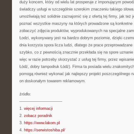
duży koncern, który od wielu lat prosperuje z imponującym powodz
świadczy usługi w szczególnie szerokim znaczeniu takiego słowa
umożliwiają też solidnie zaznajomić się z ofertą tej firmy, jak też j
poznać wszystkie maszyny na których prowadzone są konkretne p
zobaczyć zdjęcia produktów, wyprodukowanych na specjalne zamó
Łodzi, wykonywany jest na bardzo dobrym poziomie, dzięki czemu 
dnia korzysta spora licza ludzi, dlatego że prace przeprowadzane 
szybko, co z pewnością znacznie przekłada się na spore uznanie 
więc w razie potrzeby skorzystać z usług tej firmy, przez wpisanie
Łódź, dobry tampodruk Łódź). Firma ta posiada wielu znakomityc
pomogą również wykonać jak najlepszy projekt poszczególnego na
on doskonałym towarem reklamowym.
źródło:
———————————
1.
więcej informacji
2.
zobacz poradnik
3.
https://www.lakom.pl
4.
https://serwistoshiba.pl/