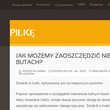
Archiwum
PZPN
Redakcja
Strona główna
Częstochowa
R
PIŁKĘ
JAK MOŻEMY ZAOSZCZĘDZIĆ NI
BUTACH?
POSTED BY ADMIN
POSTED ON CZE - 29 - 2025
MOŻLIWOŚĆ 
WYŁĄCZONA
Sitodruk w Łodzi, wykonywany jest na najwyższym poziomie
Poprzez wprowadzenie w przeglądarki internetowe trafnych haseł (
dobry tampodruk Łódź), istnieje okazja pozyskać dostęp do domeny
specjalizuje się realizowaniem takiego typu prac. Sitodruk w Łodz