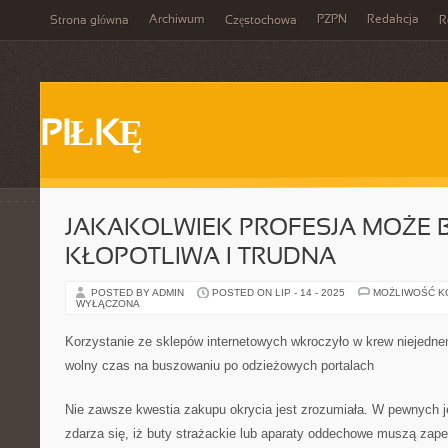
Archiwum
PZPN
Redakcja
Strona główna
Częstochowa
R
PIŁKĘ
JAKAKOLWIEK PROFESJA MOŻE 
KŁOPOTLIWA I TRUDNA
POSTED BY ADMIN
POSTED ON LIP - 14 - 2025
MOŻLIWOŚĆ 
WYŁĄCZONA
Korzystanie ze sklepów internetowych wkroczyło w krew niejedn
wolny czas na buszowaniu po odzieżowych portalach
Nie zawsze kwestia zakupu okrycia jest zrozumiała. W pewnyc
zdarza się, iż buty strażackie lub aparaty oddechowe muszą zape