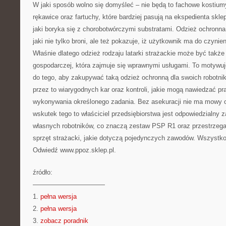
W jaki sposób wolno się domyśleć – nie będą to fachowe kostiu
rękawice oraz fartuchy, które bardziej pasują na ekspedienta sklep
jaki boryka się z chorobotwórczymi substratami. Odzież ochronna
jaki nie tylko broni, ale też pokazuje, iż użytkownik ma do czynie
Właśnie dlatego odzież rodzaju latarki strażackie może być takż
gospodarczej, która zajmuje się wprawnymi usługami. To motywu
do tego, aby zakupywać taką odzież ochronną dla swoich robotnik
przez to wiarygodnych kar oraz kontroli, jakie mogą nawiedzać pr
wykonywania określonego zadania. Bez asekuracji nie ma mowy o 
wskutek tego to właściciel przedsiębiorstwa jest odpowiedzialny 
własnych robotników, co znaczą zestaw PSP R1 oraz przestrzeg
sprzęt strażacki, jakie dotyczą pojedynczych zawodów. Wszystko
Odwiedź www.ppoz.sklep.pl.
źródło:
———————————
1.
pełna wersja
2.
pełna wersja
3.
zobacz poradnik