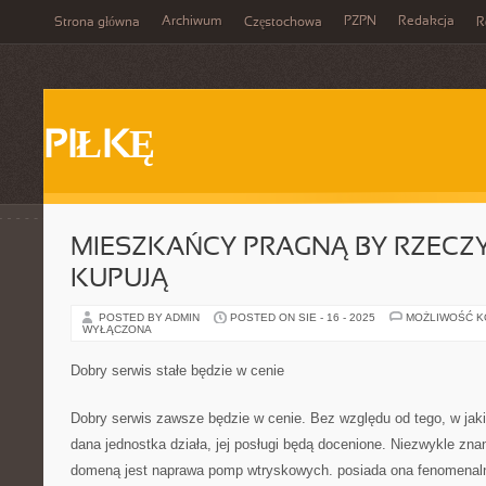
Archiwum
PZPN
Redakcja
Strona główna
Częstochowa
R
PIŁKĘ
MIESZKAŃCY PRAGNĄ BY RZECZY
KUPUJĄ
POSTED BY ADMIN
POSTED ON SIE - 16 - 2025
MOŻLIWOŚĆ 
WYŁĄCZONA
Dobry serwis stałe będzie w cenie
Dobry serwis zawsze będzie w cenie. Bez względu od tego, w jakie
dana jednostka działa, jej posługi będą docenione. Niezwykle znana
domeną jest naprawa pomp wtryskowych. posiada ona fenomenalną 