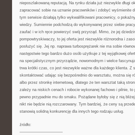
nieposzlakowaną reputacją. Na rynku działa już niezwykle długi o
zapracować sobie na uznanie pracowników i zdobyć wyśmienite d
tym serwisie działają tylko wykwalifikowani pracownicy, o pokaźn
wiedzy. Sumiennie podchodzą do wykonywanej przez siebie pracy,
zaufać i w ich ręce powierzyć swój przyrząd. Mimo, że jej dziedzi
pompowtryskiwaczy, to jej oferta jest niezwykle różnorodna i zas
posłużyć się. Jej np. naprawa turbosprężarek nie ma sobie równo
następstwie tego bardzo dużo osób użytkuje z tej wyjątkowej ofer
na specjalistycznym przyrządzie, nowomodnym i wielce fascynuj
trwa krótki czas, co jest niezwykle ważne dla każdego klienta. Z
skontaktować udając się bezpośrednio do warsztatu, można się ró
albo przez stronkę internetową, dlatego że ten warsztat taką stro
zależy na niskich cenach i robocie wykonanej fachowo i pilnie, to 
pewno przypadnie mu do smaku. Pożądane byłoby się z nią bliżej
nikt nie będzie nią rozczarowany. Tym bardziej, że ceny są prze
stanowią solidną konkurencję dla innych tego rodzaju usług.
źródło:
———————————