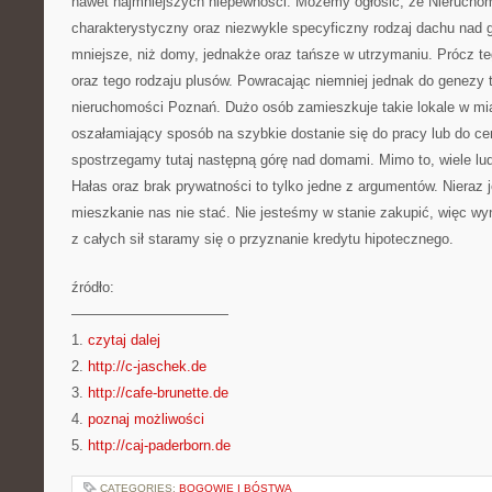
nawet najmniejszych niepewności. Możemy ogłosić, że Nieruchom
charakterystyczny oraz niezwykle specyficzny rodzaj dachu nad 
mniejsze, niż domy, jednakże oraz tańsze w utrzymaniu. Prócz t
oraz tego rodzaju plusów. Powracając niemniej jednak do genezy 
nieruchomości Poznań. Dużo osób zamieszkuje takie lokale w mia
oszałamiający sposób na szybkie dostanie się do pracy lub do ce
spostrzegamy tutaj następną górę nad domami. Mimo to, wiele lu
Hałas oraz brak prywatności to tylko jedne z argumentów. Nieraz
mieszkanie nas nie stać. Nie jesteśmy w stanie zakupić, więc w
z całych sił staramy się o przyznanie kredytu hipotecznego.
źródło:
———————————
1.
czytaj dalej
2.
http://c-jaschek.de
3.
http://cafe-brunette.de
4.
poznaj możliwości
5.
http://caj-paderborn.de
CATEGORIES:
BOGOWIE I BÓSTWA