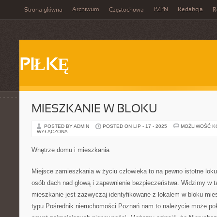
Archiwum
PZPN
Redakcja
Strona główna
Częstochowa
R
PIŁKĘ
MIESZKANIE W BLOKU
POSTED BY ADMIN
POSTED ON LIP - 17 - 2025
MOŻLIWOŚĆ 
WYŁĄCZONA
Wnętrze domu i mieszkania
Miejsce zamieszkania w życiu człowieka to na pewno istotne loku
osób dach nad głową i zapewnienie bezpieczeństwa. Widzimy w t
mieszkanie jest zazwyczaj identyfikowane z lokalem w bloku m
typu Pośrednik nieruchomości Poznań nam to należycie może po