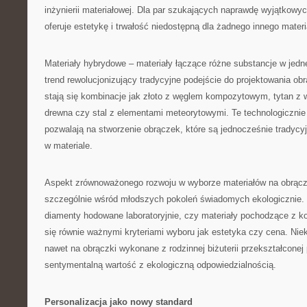
inżynierii materiałowej. Dla par szukających naprawdę wyjątkowy
oferuje estetykę i trwałość niedostępną dla żadnego innego materi
Materiały hybrydowe – materiały łączące różne substancje w jedne
trend rewolucjonizujący tradycyjne podejście do projektowania ob
stają się kombinacje jak złoto z węglem kompozytowym, tytan z
drewna czy stal z elementami meteorytowymi. Te technologiczni
pozwalają na stworzenie obrączek, które są jednocześnie tradycyj
w materiale.
Aspekt zrównoważonego rozwoju w wyborze materiałów na obrącz
szczególnie wśród młodszych pokoleń świadomych ekologicznie. 
diamenty hodowane laboratoryjnie, czy materiały pochodzące z ko
się równie ważnymi kryteriami wyboru jak estetyka czy cena. Niek
nawet na obrączki wykonane z rodzinnej biżuterii przekształconej p
sentymentalną wartość z ekologiczną odpowiedzialnością.
Personalizacja jako nowy standard