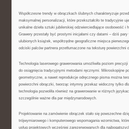
Współczesne trendy w obrączkach ślubnych charakteryzuje prze
maksymalnej personalizacji, które przekształciło te tradycyjnie u
unikalne dzieła sztuki jubilerskiej odzwierciedlające osobowość i h
Grawery przestały być prostymi inicjałami czy datami – dziś pary 
ulubionych książek, współrzędne geograficzne miejsca pierwszeg
odciski palców partnera przetłumaczone na teksturę powierzchni o
Technologia laserowego grawerowania umożliwiła poziom precyzji
do osiągnięcia tradycyjnymi metodami ręcznymi. Mikroskopijne p
geometryczne, a nawet reprodukcje odręcznego pisma można ter
powierzchni obrączki, tworząc intymny przekaz widoczny tylko dl
technologia pozwoliła również na grawerowanie w różnych językach
szczególnie ważne dla par międzynarodowych.
Projektowanie na zamówienie obrączek stało się powszechne dzię
trójwymiarowego i komputerowego wspomagania wzornictwa, któr
usług projektowych wcześniej zarezerwowanych dla najbogatszyc