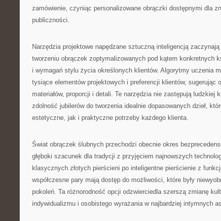
zamówienie, czyniąc personalizowane obrączki dostępnymi dla zn
publiczności.
Narzędzia projektowe napędzane sztuczną inteligencją zaczynają
tworzeniu obrączek zoptymalizowanych pod kątem konkretnych ksz
i wymagań stylu życia określonych klientów. Algorytmy uczenia 
tysiące elementów projektowych i preferencji klientów, sugerując
materiałów, proporcji i detali. Te narzędzia nie zastępują ludzkiej
zdolność jubilerów do tworzenia idealnie dopasowanych dzieł, któ
estetyczne, jak i praktyczne potrzeby każdego klienta.
Świat obrączek ślubnych przechodzi obecnie okres bezprecedens
głęboki szacunek dla tradycji z przyjęciem najnowszych technologi
klasycznych złotych pierścieni po inteligentne pierścienie z funkc
współczesne pary mają dostęp do możliwości, które były niewyob
pokoleń. Ta różnorodność opcji odzwierciedla szerszą zmianę kul
indywidualizmu i osobistego wyrażania w najbardziej intymnych a