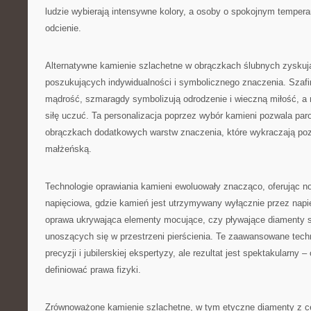
ludzie wybierają intensywne kolory, a osoby o spokojnym tempera
odcienie.
Alternatywne kamienie szlachetne w obrączkach ślubnych zyskuj
poszukujących indywidualności i symbolicznego znaczenia. Szafir
mądrość, szmaragdy symbolizują odrodzenie i wieczną miłość, a r
siłę uczuć. Ta personalizacja poprzez wybór kamieni pozwala p
obrączkach dodatkowych warstw znaczenia, które wykraczają p
małżeńską.
Technologie oprawiania kamieni ewoluowały znacząco, oferując n
napięciowa, gdzie kamień jest utrzymywany wyłącznie przez napię
oprawa ukrywająca elementy mocujące, czy pływające diamenty st
unoszących się w przestrzeni pierścienia. Te zaawansowane tech
precyzji i jubilerskiej ekspertyzy, ale rezultat jest spektakularny –
definiować prawa fizyki.
Zrównoważone kamienie szlachetne, w tym etyczne diamenty z ce