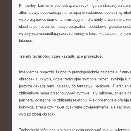
Kimberley, kamienie pochodzące z recyklingu ze starszej biżuterii
alternatywy, odpowiadają na rosnącą świadomość społeczną młody
wybierają nawet diamenty kremacyjne – diamenty stworzone z w
ukochanych osób, co nadaje obrączkom dodatkowy, głęboko osob
wybory odzwierciedlają szersze trendy w kierunku świadomej kon
luksusu.
Trendy technologiczne kształtujące przyszłość
Inteligentne obrączki ślubne to prawdopodobnie najbardziej futury
obrączek ślubnych, gdzie tradycyjne symbole miłości zyskują fun
jeszcze dekadę temu należały do fantastyki naukowej. Pierścien
zbliżeniowe mogą przechowywać cyfrowe listy miłosne, zdjęcia cz
partnera, dostępne po zbliżeniu telefonu. Niektóre modele oferują
kondycji, stresu czy nawet dyskretne powiadomienia, ale zachow
wygląd złotej obrączki.
Technologia łańcucha bloków zaczyna odgrywać rolę w uwierzytelni