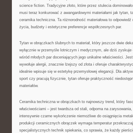
science fiction. Tradycyjne złoto, które przez stulecia dominowało
musi teraz konkurować z awangardowymi materiałami jak tytan, ta
ceramika techniczna. Ta różnorodność materiałowa to odpowiedź n
życia, budżety i estetyczne preferencje współczesnych par.
Tytan w obrączkach ślubnych to materiał, który jeszcze dwie de
wyłącznie w przemyśle lotniczym i medycznym, ale dziś zyskuje
wśród młodych par doceniających jego unikalne właściwości. Jest 
wywołuje alergii, znacznie lżejszy od złota i oferuje charakterys
idealnie wpisuje się w estetykę przemysłowej elegancji. Dla aktyw
sport czy pracują fizycznie, tytan oferuje praktyczność niedostęp
materiałów.
Ceramika techniczna w obrączkach to najnowszy trend, który fas
właściwościami – jest twardsza od stali, odporna na zarysowania, n
intensywnie czarne wykończenie niemożliwe do osiągnięcia met
produkcji ceramicznych obrączek wymaga temperatur przekracza
specjalistycznych technik spiekania, co sprawia, że każdy pierści