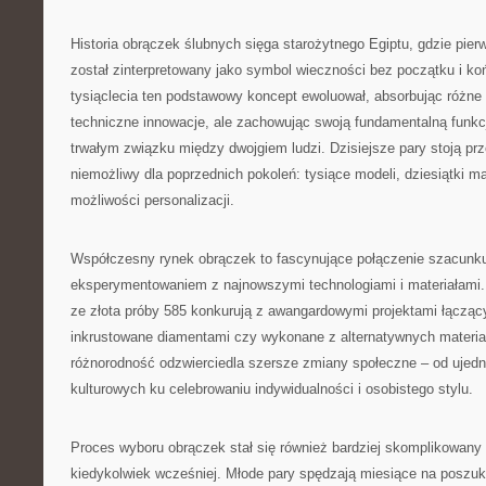
Historia obrączek ślubnych sięga starożytnego Egiptu, gdzie pierw
został zinterpretowany jako symbol wieczności bez początku i ko
tysiąclecia ten podstawowy koncept ewoluował, absorbując różne 
techniczne innowacje, ale zachowując swoją fundamentalną funkc
trwałym związku między dwojgiem ludzi. Dzisiejsze pary stoją pr
niemożliwy dla poprzednich pokoleń: tysiące modeli, dziesiątki ma
możliwości personalizacji.
Współczesny rynek obrączek to fascynujące połączenie szacunku 
eksperymentowaniem z najnowszymi technologiami i materiałami.
ze złota próby 585 konkurują z awangardowymi projektami łącząc
inkrustowane diamentami czy wykonane z alternatywnych materiałó
różnorodność odzwierciedla szersze zmiany społeczne – od ujed
kulturowych ku celebrowaniu indywidualności i osobistego stylu.
Proces wyboru obrączek stał się również bardziej skomplikowany 
kiedykolwiek wcześniej. Młode pary spędzają miesiące na poszuk