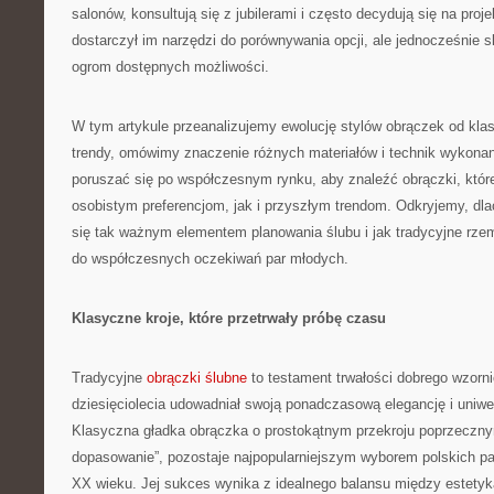
salonów, konsultują się z jubilerami i często decydują się na proj
dostarczył im narzędzi do porównywania opcji, ale jednocześnie 
ogrom dostępnych możliwości.
W tym artykule przeanalizujemy ewolucję stylów obrączek od kl
trendy, omówimy znaczenie różnych materiałów i technik wykonan
poruszać się po współczesnym rynku, aby znaleźć obrączki, któ
osobistym preferencjom, jak i przyszłym trendom. Odkryjemy, dl
się tak ważnym elementem planowania ślubu i jak tradycyjne rzemi
do współczesnych oczekiwań par młodych.
Klasyczne kroje, które przetrwały próbę czasu
Tradycyjne
obrączki ślubne
to testament trwałości dobrego wzorni
dziesięciolecia udowadniał swoją ponadczasową elegancję i uniwe
Klasyczna gładka obrączka o prostokątnym przekroju poprzeczn
dopasowanie”, pozostaje najpopularniejszym wyborem polskich pa
XX wieku. Jej sukces wynika z idealnego balansu między estetyką