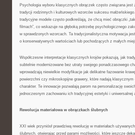
Psychologia wyboru klasycznych obrączek często związana jest 
tradycji rodzinnych i kulturowych wzorców sukcesu małżeńskiego
tradycyjne modele często podkreślają, że chcą mieć obrączki „taki
filmach”, co wskazuje na głęboką potrzebę psychologicznego zak
w sprawdzonych wzorcach. Ta tradycjonalistyczna motywacja jest
o konserwatywnych wartościach lub pochodzących z małych miej
Współczesne interpretacje klasycznych krojów pokazują, jak tra
subtelnie modernizowane bez utraty swojego ponadczasowego char
wprowadzają niewielkie modyfikacje jak delikatne fazowanie krawę
powierzchni czy mikroskopijne grawery, które nadają klasycznym
charakter. Te innowacje pozwalają parom na personalizację swoic
jednoczesnym zachowaniu ich tradycyjnej estetyki i uniwersalnej 
Rewolucja materiałowa w obrączkach ślubnych
XXI wiek przyniósł prawdziwą rewolucję w materiałach używanych
ślubnych, otwierając przed parami możliwości, które jeszcze de