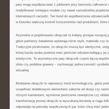
pary mogą współpracować z jubilerami przy tworzeniu całkowicie 
modyfikować istniejące modele czy nawet samodzielnie projekto
internetowych narzędzi. Ten trend do współtworzenia odzwiercied
w kierunku większej kontroli konsumentów nad produktami, które 
Asymetria w projektowaniu obrączek to kolejny przejaw rosnącej p
gdzie partnerzy świadomie wybierają różne style, materiały czy r
Tradycyjne przekonanie, że obrączki muszą być identyczne, ustępu
której każda osoba powinna mieć pierścień odzwierciedlający jej 
estetyczne. Te asymetryczne pary obrączek często łączą wspólne
złota czy podobne grawery – zachowując jednoczesność symbolic
wizualnej.
Modularne obrączki to najnowszy trend technologiczny, gdzie po
uzupełniać dodatkowymi elementami zależnie od okazji czy nastr
różnymi kamieniami, wymienne pierścienie zewnętrzne czy skład
transformację prostej obrączki w wyszukaną biżuterię w ciągu kil
odpowiada na potrzeby współczesnych par, które chcą mieć jeden