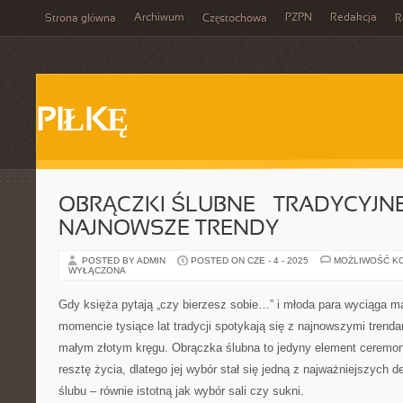
Archiwum
PZPN
Redakcja
Strona główna
Częstochowa
R
PIŁKĘ
OBRĄCZKI ŚLUBNE – TRADYCYJNE
NAJNOWSZE TRENDY
POSTED BY ADMIN
POSTED ON CZE - 4 - 2025
MOŻLIWOŚĆ K
WYŁĄCZONA
Gdy księża pytają „czy bierzesz sobie…” i młoda para wyciąga m
momencie tysiące lat tradycji spotykają się z najnowszymi trenda
małym złotym kręgu. Obrączka ślubna to jedyny element ceremonii
resztę życia, dlatego jej wybór stał się jedną z najważniejszych 
ślubu – równie istotną jak wybór sali czy sukni.