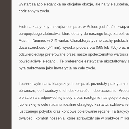
wystarczająco elegancka na oficjalne okazje, ale na tyle subteln
codziennym życiu.
Historia klasycznych krojów obrączek w Polsce jest ściśle związa
europejskiego złotnictwa, które dotarły do naszego kraju za pośr
Austrii i Niemiec w XIX wieku. Charakterystyczne cechy polskic
duża szerokość (3-4mm), wysoka próba złota (585 lub 750) oraz 
odzwierciedlają preferowane przez nasze społeczeństwo wartości t
powściągliwej elegancji. Te preferencje estetyczne ukształtowały 
była traktowana jako inwestycja na całe życie.
Techniki wykonania klasycznych obrączek pozostały praktycznie 
półwiecze, co świadczy o ich doskonałości i dopracowaniu. Proc
pierścienia z odpowiedniej stopy złota, następnie następuje precy
jubilerskiej w celu nadania idealnie okrągłego kształtu, szlifowan
lustrzanego połysku oraz końcowe polerowanie ręczne. Ta tradycy
trwałość i komfort noszenia, które sprawdziły się w praktyce mil