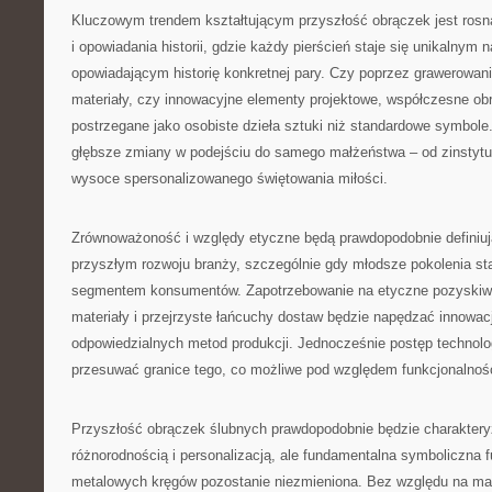
Kluczowym trendem kształtującym przyszłość obrączek jest rosną
i opowiadania historii, gdzie każdy pierścień staje się unikalnym
opowiadającym historię konkretnej pary. Czy poprzez grawerowan
materiały, czy innowacyjne elementy projektowe, współczesne obr
postrzegane jako osobiste dzieła sztuki niż standardowe symbole.
głębsze zmiany w podejściu do samego małżeństwa – od zinstytu
wysoce spersonalizowanego świętowania miłości.
Zrównoważoność i względy etyczne będą prawdopodobnie definiu
przyszłym rozwoju branży, szczególnie gdy młodsze pokolenia s
segmentem konsumentów. Zapotrzebowanie na etyczne pozyskiw
materiały i przejrzyste łańcuchy dostaw będzie napędzać innowacj
odpowiedzialnych metod produkcji. Jednocześnie postęp technolo
przesuwać granice tego, co możliwe pod względem funkcjonalności
Przyszłość obrączek ślubnych prawdopodobnie będzie charakter
różnorodnością i personalizacją, ale fundamentalna symboliczna 
metalowych kręgów pozostanie niezmieniona. Bez względu na mate