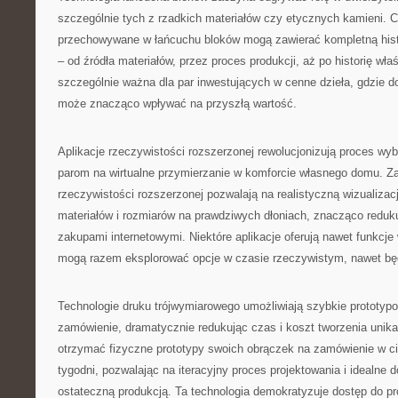
szczególnie tych z rzadkich materiałów czy etycznych kamieni. C
przechowywane w łańcuchu bloków mogą zawierać kompletną histo
– od źródła materiałów, przez proces produkcji, aż po historię właśc
szczególnie ważna dla par inwestujących w cenne dzieła, gdzie 
może znacząco wpływać na przyszłą wartość.
Aplikacje rzeczywistości rozszerzonej rewolucjonizują proces wy
parom na wirtualne przymierzanie w komforcie własnego domu. 
rzeczywistości rozszerzonej pozwalają na realistyczną wizualizac
materiałów i rozmiarów na prawdziwych dłoniach, znacząco redu
zakupami internetowymi. Niektóre aplikacje oferują nawet funkcje
mogą razem eksplorować opcje w czasie rzeczywistym, nawet bę
Technologie druku trójwymiarowego umożliwiają szybkie prototyp
zamówienie, dramatycznie redukując czas i koszt tworzenia unika
otrzymać fizyczne prototypy swoich obrączek na zamówienie w ci
tygodni, pozwalając na iteracyjny proces projektowania i idealne 
ostateczną produkcją. Ta technologia demokratyzuje dostęp do pro