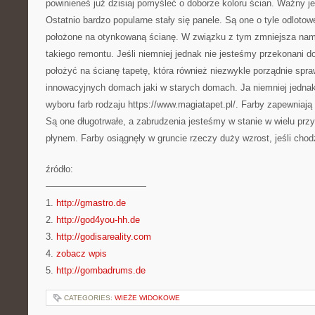
powinieneś już dzisiaj pomyśleć o doborze koloru ścian. Ważny je
Ostatnio bardzo popularne stały się panele. Są one o tyle odloto
położone na otynkowaną ścianę. W związku z tym zmniejsza nam
takiego remontu. Jeśli niemniej jednak nie jesteśmy przekonani do
położyć na ścianę tapetę, która również niezwykle porządnie spr
innowacyjnych domach jaki w starych domach. Ja niemniej jedna
wyboru farb rodzaju https://www.magiatapet.pl/. Farby zapewniają
Są one długotrwałe, a zabrudzenia jesteśmy w stanie w wielu p
płynem. Farby osiągnęły w gruncie rzeczy duży wzrost, jeśli chodz
źródło:
———————————
1.
http://gmastro.de
2.
http://god4you-hh.de
3.
http://godisareality.com
4.
zobacz wpis
5.
http://gombadrums.de
CATEGORIES:
WIEŻE WIDOKOWE