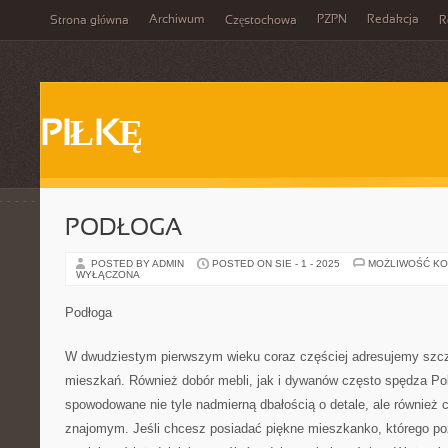
Archiwum
PZPN
Redakcja
Strona główna
Częstochowa
R
PIŁKĘ
PODŁOGA
POSTED BY ADMIN
POSTED ON SIE - 1 - 2025
MOŻLIWOŚĆ K
WYŁĄCZONA
Podłoga
W dwudziestym pierwszym wieku coraz częściej adresujemy szc
mieszkań. Również dobór mebli, jak i dywanów często spędza Po
spowodowane nie tyle nadmierną dbałością o detale, ale również
znajomym. Jeśli chcesz posiadać piękne mieszkanko, którego po