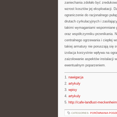
zaniechania zdołało być zredukowa
wzrost kosztów jej eksploatacji. D
ograniczenie do racjonalnego pułap
drutach cyrkulacyjnych i zasilają
takimi wymaganiami wspomniane pr
oraz współczynniku przenikania. Na
centralnego ogrzewania i ciepłej w
takiej armatury nie poruszają się
izolacja korzystnie wpływa na ogr
zaizolowanie aspektów instalacji 
ewentualnym poparzeniem.
1.
nawigacja
2.
artykuly
3.
wpisy
4.
artykuly
5.
http://cafe-landlust-meckenheim
CATEGORIES:
PORÓWNANIA PODZE