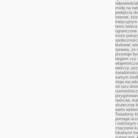
odpowiedzial
modę na natu
podejścia do
internet, kt
tradycyjnym
temu twórca 
ograniczone 
może pokazy
społeczności
budować wie
sprawia, że 
przestaje by
targiem czy 
wtajemniczon
twórczy, poz
świadomości
samym środk
staje się ed
od razu dos
rzemieślnic
przygotowa
twórców, ma
skutecznie 
warto wybier
Świadomy kli
pomaga uczc
i rodzinnym
znaczenie ku
lokalnymi tr
surowcami, 