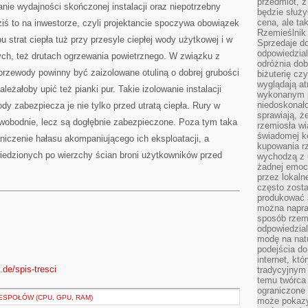
przedmiot, z
nie wydajności skończonej instalacji oraz niepotrzebny
będzie służył
cena, ale ta
ziś to na inwestorze, czyli projektancie spoczywa obowiązek
Rzemieślnik 
u strat ciepła tuż przy przesyle ciepłej wody użytkowej i w
Sprzedaje d
odpowiedzial
cych, też drutach ogrzewania powietrznego. W związku z
odróżnia do
zewody powinny być zaizolowane otuliną o dobrej grubości
biżuterię cz
wyglądają at
leżałoby upić też pianki pur. Takie izolowanie instalacji
wykonanym p
niedoskonało
ody zabezpiecza je nie tylko przed utratą ciepła. Rury w
sprawiają, ż
 swobodnie, lecz są dogłębnie zabezpieczone. Poza tym taka
rzemiosła wi
świadomej k
aniczenie hałasu akompaniującego ich eksploatacji, a
kupowania rz
wiedzionych po wierzchy ścian broni użytkowników przed
wychodzą z u
żadnej emoc
przez lokaln
często zosta
produkować s
można napraw
sposób rzemi
odpowiedzial
modę na natu
podejścia do
internet, kt
.de/spis-tresci
tradycyjnym
temu twórca 
ograniczone 
SPOŁÓW (CPU, GPU, RAM)
może pokazy