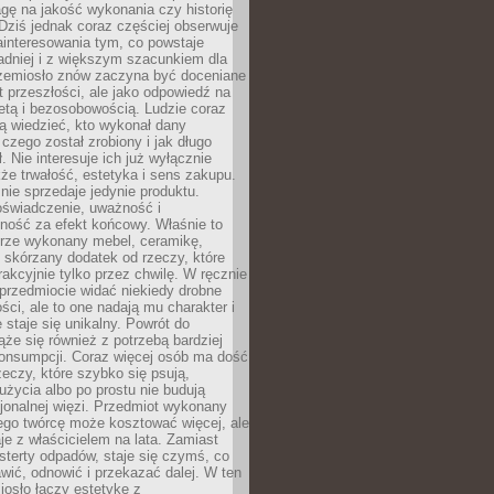
gę na jakość wykonania czy historię
Dziś jednak coraz częściej obserwuje
ainteresowania tym, co powstaje
ładniej i z większym szacunkiem dla
Rzemiosło znów zaczyna być doceniane
kt przeszłości, ale jako odpowiedź na
etą i bezosobowością. Ludzie coraz
ą wiedzieć, kto wykonał dany
 czego został zrobiony i jak długo
. Nie interesuje ich już wyłącznie
kże trwałość, estetyka i sens zakupu.
nie sprzedaje jedynie produktu.
oświadczenie, uważność i
ność za efekt końcowy. Właśnie to
brze wykonany mebel, ceramikę,
y skórzany dodatek od rzeczy, które
rakcyjnie tylko przez chwilę. W ręcznie
rzedmiocie widać niekiedy drobne
ści, ale to one nadają mu charakter i
e staje się unikalny. Powrót do
ąże się również z potrzebą bardziej
onsumpcji. Coraz więcej osób ma dość
eczy, które szybko się psują,
życia albo po prostu nie budują
jonalnej więzi. Przedmiot wykonany
ego twórcę może kosztować więcej, ale
je z właścicielem na lata. Zamiast
terty odpadów, staje się czymś, co
ić, odnowić i przekazać dalej. W ten
osło łączy estetykę z