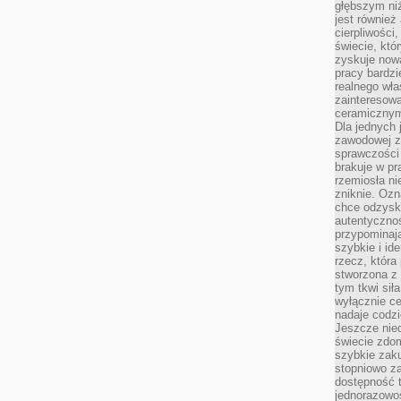
głębszym niż
jest również
cierpliwości
świecie, któ
zyskuje nową
pracy bardzi
realnego wła
zainteresowa
ceramicznymi
Dla jednych 
zawodowej z
sprawczości 
brakuje w pr
rzemiosła n
zniknie. Ozn
chce odzyska
autentyczno
przypominają
szybkie i i
rzecz, która
stworzona z 
tym tkwi sił
wyłącznie ce
nadaje codz
Jeszcze nie
świecie zdo
szybkie zaku
stopniowo za
dostępność 
jednorazowoś