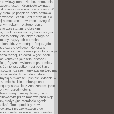
 chwilowy trend. Nie bez znaczenia
 aspekt ludzki. Rzemiosło wymaga
, skupienia i szacunku do procesu. W
ry premiuje pośpiech, taka postawa
 wartość. Wielu ludzi marzy dziś o
ej namacalnej, o tworzeniu czegoś
snymi rękami. Dlatego rośnie
nie warsztatami stolarskimi,
, introligatorskimi czy kaletniczymi.
jest to hobby, dla innych droga do
miany. Łączy ich potrzeba
i kontaktu z materią, której często
acy czysto cyfrowej. Renesans
ie oznacza, że masowa produkcja nagle
acza raczej, że coraz więcej osób
ć kontakt z jakością, historią i
ścią. Ręcznie wykonane przedmioty
, że nie wszystko musi być tanie,
dentyczne. Czasem większą wartość ma
 powstawała dłużej, ale została
myślą o trwałości i pięknie. Właśnie w
a rzemiosła. Nie konkuruje ono
ną czy skalą, lecz znaczeniem, jakie
iennym przedmiotom.
dawno mogło się wydawać, że w
minowanym przez masową produkcję i
py tradycyjne rzemiosło będzie
nikać. Tanie produkty, łatwa
towarów i przyzwyczajenie do
ci sprawiły, że wiele osób przestało