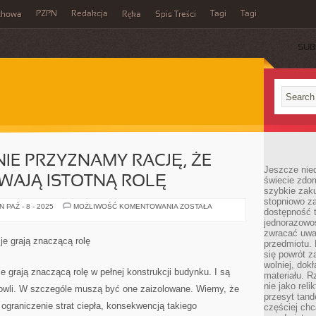
PZPN
Redakcja
Tagi
Tagi
chowa
Ręka
Spis Treści
SUB
E PRZYZNAMY RACJĘ, ŻE
Jeszcze nie
WAJĄ ISTOTNĄ ROLĘ
świecie zdo
szybkie zaku
stopniowo za
PRAWDOPODOBNIE
 PAŹ - 8 - 2025
MOŻLIWOŚĆ KOMENTOWANIA
ZOSTAŁA
dostępność 
PRZYZNAMY
RACJĘ,
jednorazowoś
ŻE
zwracać uwa
IZOLACJE
je grają znaczącą rolę
przedmiotu. 
ODGRYWAJĄ
ISTOTNĄ
się powrót z
ROLĘ
wolniej, dok
e grają znaczącą rolę w pełnej konstrukcji budynku. I są
materiału. 
nie jako reli
owli. W szczególe muszą być one zaizolowane. Wiemy, że
przesyt tand
graniczenie strat ciepła, konsekwencją takiego
częściej chc