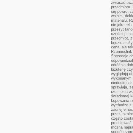
zwracać uwa
przedmiotu. 
się powrót z
wolniej, dok
materiału. 
nie jako reli
przesyt tand
częściej chc
przedmiot, z
będzie służył
cena, ale ta
Rzemieślnik 
Sprzedaje d
odpowiedzial
odróżnia do
biżuterię cz
wyglądają at
wykonanym p
niedoskonało
sprawiają, ż
rzemiosła wi
świadomej k
kupowania rz
wychodzą z u
żadnej emoc
przez lokaln
często zosta
produkować s
można napraw
sposób rzemi