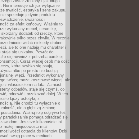
 czego został zrobiony i jak długo
. Nie interesuje ich już wyłącznie
kże trwałość, estetyka i sens zakupu.
nie sprzedaje jedynie produktu.
oświadczenie, uważność i
ność za efekt końcowy. Właśnie to
brze wykonany mebel, ceramikę,
y skórzany dodatek od rzeczy, które
rakcyjnie tylko przez chwilę. W ręcznie
rzedmiocie widać niekiedy drobne
ści, ale to one nadają mu charakter i
e staje się unikalny. Powrót do
ąże się również z potrzebą bardziej
onsumpcji. Coraz więcej osób ma dość
eczy, które szybko się psują,
życia albo po prostu nie budują
jonalnej więzi. Przedmiot wykonany
ego twórcę może kosztować więcej, ale
je z właścicielem na lata. Zamiast
terty odpadów, staje się czymś, co
ić, odnowić i przekazać dalej. W ten
osło łączy estetykę z
nością. Nie chodzi tu wyłącznie o
ralność, ale o głębszą zmianę
 posiadania. Ważną rolę odgrywa też
óry paradoksalnie pomaga odradzać się
 zawodom. Jeszcze kilkanaście lat
z małej miejscowości miał
możliwości dotarcia do klientów. Dziś
wać swoją pracę w mediach