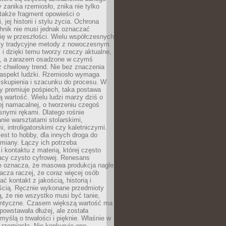
 zanika rzemiosło, znika nie tylko
także fragment opowieści o
 jej historii i stylu życia. Ochrona
hnik nie musi jednak oznaczać
ię w przeszłości. Wielu współczesnych
zy tradycyjne metody z nowoczesnym
i dzięki temu tworzy rzeczy aktualne,
e, a zarazem osadzone w czymś
 chwilowy trend. Nie bez znaczenia
 aspekt ludzki. Rzemiosło wymaga
, skupienia i szacunku do procesu. W
ry premiuje pośpiech, taka postawa
 wartość. Wielu ludzi marzy dziś o
ej namacalnej, o tworzeniu czegoś
snymi rękami. Dlatego rośnie
nie warsztatami stolarskimi,
, introligatorskimi czy kaletniczymi.
jest to hobby, dla innych droga do
miany. Łączy ich potrzeba
i kontaktu z materią, której często
acy czysto cyfrowej. Renesans
ie oznacza, że masowa produkcja nagle
acza raczej, że coraz więcej osób
ć kontakt z jakością, historią i
ścią. Ręcznie wykonane przedmioty
, że nie wszystko musi być tanie,
dentyczne. Czasem większą wartość ma
 powstawała dłużej, ale została
myślą o trwałości i pięknie. Właśnie w
a rzemiosła. Nie konkuruje ono