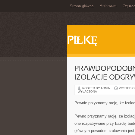
Archiwum
Strona główna
Często
PIŁKĘ
PRAWDOPODOBNI
IZOLACJE ODGRY
POSTED BY ADMIN
POSTED ON
WYŁĄCZONA
Pewnie przyznamy rację, że izolac
Pewno przyznamy rację, że izolacj
one rozpatrywane przy każdej bud
głównym powodem izolowania jest o