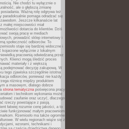
nością. Nie chodzi tu wyłącznie o
ralność, ale o głębszą zmianę
 posiadania. Ważną rolę odgrywa też
óry paradoksalnie pomaga odradzać się
 zawodom. Jeszcze kilkanaście lat
z małej miejscowości miał
możliwości dotarcia do klientów. Dziś
wać swoją pracę w mediach
owych, prowadzić sklep internetowy i
rną społeczność odbiorców. To
rzemiosło staje się bardziej widoczne i
ć kojarzone wyłącznie z lokalnym
niewielką pracownią odwiedzaną przez
ych. Klienci mogą śledzić proces
nawać materiały i z większą
ą podejmować decyzję zakupową. W
u tego zjawiska szczególnie istotna
ukacja odbiorców, ponieważ nie każdy
trzega różnicę między produktem
zym a masowym, dlatego dobrze
na
strona tematyczna
poświęcona pracy
teriałom i technikom wykonania może
budować zaufanie oraz uczyć, dlaczego
ać rzeczy powstające z pasją.
ent łatwiej rozumie cenę jakości, a to
iwie funkcjonować małym pracowniom
 markom. Rzemiosło ma także ogromne
lturowe. W wielu regionach wiąże się z
adycjami, wzorami, technikami i
które są częścią dziedzictwa danego