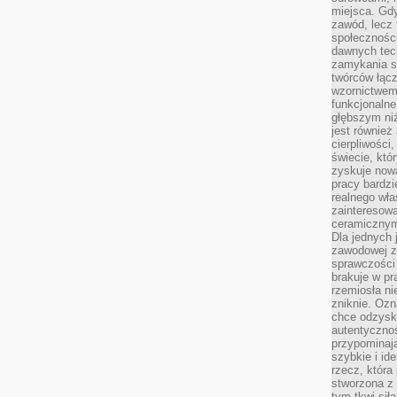
miejsca. Gdy
zawód, lecz 
społeczności,
dawnych tec
zamykania s
twórców łąc
wzornictwem 
funkcjonaln
głębszym niż
jest również
cierpliwości
świecie, któ
zyskuje nową
pracy bardzi
realnego wła
zainteresowa
ceramicznymi
Dla jednych 
zawodowej z
sprawczości 
brakuje w pr
rzemiosła n
zniknie. Ozn
chce odzyska
autentyczno
przypominają
szybkie i i
rzecz, która
stworzona z 
tym tkwi sił