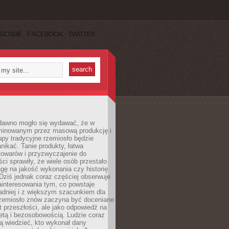
SCRIBE
FACEBOOK
TWITTER
dawno mogło się wydawać, że w
minowanym przez masową produkcję i
py tradycyjne rzemiosło będzie
nikać. Tanie produkty, łatwa
towarów i przyzwyczajenie do
ci sprawiły, że wiele osób przestało
gę na jakość wykonania czy historię
Dziś jednak coraz częściej obserwuje
ainteresowania tym, co powstaje
ładniej i z większym szacunkiem dla
Rzemiosło znów zaczyna być doceniane
kt przeszłości, ale jako odpowiedź na
etą i bezosobowością. Ludzie coraz
ą wiedzieć, kto wykonał dany