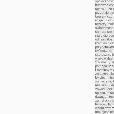
społeczności
budować wie
sprawia, że 
przestaje by
targiem czy 
wtajemniczon
twórczy, poz
świadomości
samym środk
staje się ed
od razu dos
rzemieślnic
przygotowa
twórców, ma
skutecznie 
warto wybier
Świadomy kli
pomaga uczc
i rodzinnym
znaczenie ku
lokalnymi tr
surowcami, 
miejsca. Gdy
zawód, lecz 
społeczności,
dawnych tec
zamykania s
twórców łąc
wzornictwem 
funkcjonaln