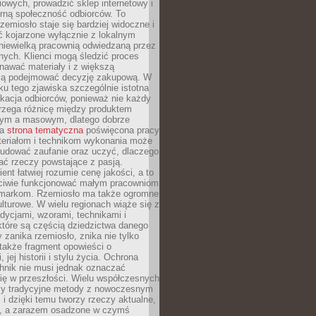
owych, prowadzić sklep internetowy i
rną społeczność odbiorców. To
rzemiosło staje się bardziej widoczne i
ć kojarzone wyłącznie z lokalnym
niewielką pracownią odwiedzaną przez
ych. Klienci mogą śledzić proces
nawać materiały i z większą
ą podejmować decyzję zakupową. W
u tego zjawiska szczególnie istotna
ukacja odbiorców, ponieważ nie każdy
trzega różnicę między produktem
zym a masowym, dlatego dobrze
na
strona tematyczna
poświęcona pracy
teriałom i technikom wykonania może
budować zaufanie oraz uczyć, dlaczego
ać rzeczy powstające z pasją.
ent łatwiej rozumie cenę jakości, a to
iwie funkcjonować małym pracowniom
 markom. Rzemiosło ma także ogromne
lturowe. W wielu regionach wiąże się z
adycjami, wzorami, technikami i
które są częścią dziedzictwa danego
 zanika rzemiosło, znika nie tylko
także fragment opowieści o
 jej historii i stylu życia. Ochrona
hnik nie musi jednak oznaczać
ię w przeszłości. Wielu współczesnych
zy tradycyjne metody z nowoczesnym
i dzięki temu tworzy rzeczy aktualne,
e, a zarazem osadzone w czymś