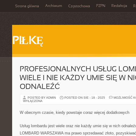
Archiwum
PZPN
Redakcja
Strona główna
Częstochowa
R
PIŁKĘ
PROFESJONALNYCH USŁUG LOM
WIELE I NIE KAŻDY UMIE SIĘ W N
ODNALEŹĆ
POSTED BY ADMIN
POSTED ON SIE - 18 - 2025
MOŻLIWOŚĆ 
WYŁĄCZONA
W obecnym czasie, kiedy powstaje coraz więcej dodatkowych
Usług lombardu jest wiele oraz nie każdy umie się w nich odnaleź
LOMBARD WARSZAWA ma prawo sprzedawać złoto, pozyskiwać pr