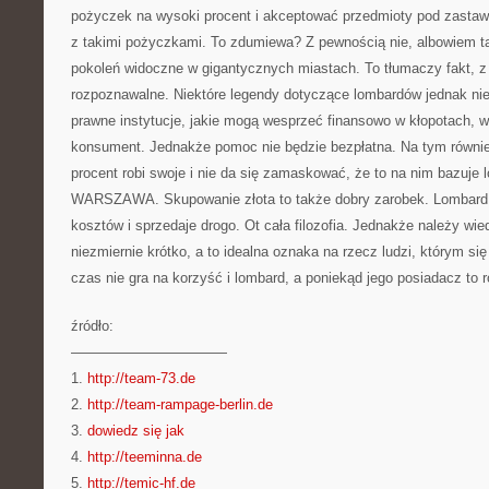
pożyczek na wysoki procent i akceptować przedmioty pod zastaw,
z takimi pożyczkami. To zdumiewa? Z pewnością nie, albowiem ta
pokoleń widoczne w gigantycznych miastach. To tłumaczy fakt, z
rozpoznawalne. Niektóre legendy dotyczące lombardów jednak nie
prawne instytucje, jakie mogą wesprzeć finansowo w kłopotach, w 
konsument. Jednakże pomoc nie będzie bezpłatna. Na tym równie
procent robi swoje i nie da się zamaskować, że to na nim bazuj
WARSZAWA. Skupowanie złota to także dobry zarobek. Lombard 
kosztów i sprzedaje drogo. Ot cała filozofia. Jednakże należy wied
niezmiernie krótko, a to idealna oznaka na rzecz ludzi, którym się
czas nie gra na korzyść i lombard, a poniekąd jego posiadacz to 
źródło:
———————————
1.
http://team-73.de
2.
http://team-rampage-berlin.de
3.
dowiedz się jak
4.
http://teeminna.de
5.
http://temic-hf.de