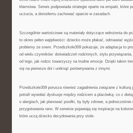
kłamstwa. Serwis podpowiada strategie oparte na empatii, które
uczucia, a dorosłemu zachować oparcie w zasadach.
Szczególnie wartościowe są materiały dotyczące wdrożenia do prz
to okres pełen wątpliwości: dziecko może płakać, odmawiać wyjśc
problemy ze snem. Przedszkole309 pokazuje, że adaptacja to pro
od wielu czynników: doświadczeń rodzinnych, stylu przywiązania,
od tego, jak rodzic towarzyszy na trudne emocje. Dzięki takim tr
się na pierwsze dni i uniknąć porównywania z innymi.
Przedszkole309 porusza również zagadnienia związane z kulturą j
potrafi wywołać dyskusje między rodzicem a placówką: co z dietą
o alergiach, jak planować posiłki, by były zdrowe, a jednocześnie 
przygotowania rano. W serwisie pojawiają się inspiracje na koloro
które uczą dziecko decydowania przy stole.