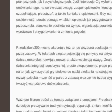
praktycznych, jak i psychologicznych. Jeśli interesuje Cię wybór 
omówienia tego, na co zwracać uwagę: zespół opiekunów, koncep
uzupełniające, przestrzeń, a także kontakt z opiekunami. Gdy na 
codzienność, serwis pomaga w takich sprawach jak przygotowanie
przedszkola, planowanie posiłków na wynos, organizacja poranków
warstwowo i przygotowanie na zmienną pogodę.
Przedszkole309 mocno akcentuje też to, co wczesna edukacja ma
przez zabawę. W tekstach często pojawiają się pomysły na aktyw
ćwiczą motorykę, rozwijają mowę, a także wspierają uwagę. Znajd
ćwiczenia integracji sensorycznej, proste eksperymenty, prace p
na to, jak wykorzystać gry stołowe do nauki czekania na swoją ko
rozwój dziecka może iść w parze z zabawą oraz że nie trzeba wy
tworzyć wartościowe doświadczenia.
Ważnym filarem treści są tematy związane z emocjami. Przedszko
dziecięce przeżywanie trudnych sytuacji: separacji, zmian, konfl
temu rodzic może lepiej zrozumieć zjawiska takie jak bunt dwulat