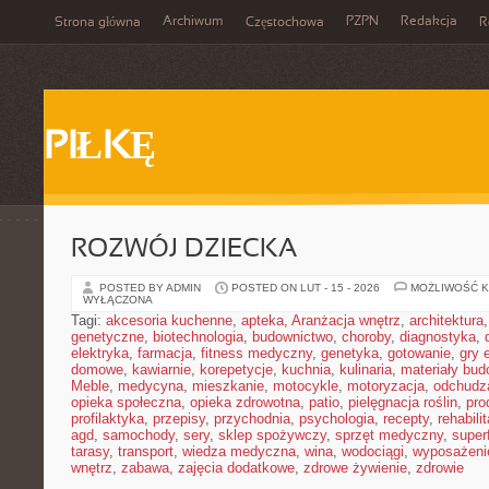
Archiwum
PZPN
Redakcja
Strona główna
Częstochowa
R
PIŁKĘ
ROZWÓJ DZIECKA
POSTED BY ADMIN
POSTED ON LUT - 15 - 2026
MOŻLIWOŚĆ 
WYŁĄCZONA
Tagi:
akcesoria kuchenne
,
apteka
,
Aranżacja wnętrz
,
architektura
genetyczne
,
biotechnologia
,
budownictwo
,
choroby
,
diagnostyka
,
elektryka
,
farmacja
,
fitness medyczny
,
genetyka
,
gotowanie
,
gry 
domowe
,
kawiarnie
,
korepetycje
,
kuchnia
,
kulinaria
,
materiały bud
Meble
,
medycyna
,
mieszkanie
,
motocykle
,
motoryzacja
,
odchudz
opieka społeczna
,
opieka zdrowotna
,
patio
,
pielęgnacja roślin
,
pro
profilaktyka
,
przepisy
,
przychodnia
,
psychologia
,
recepty
,
rehabili
agd
,
samochody
,
sery
,
sklep spożywczy
,
sprzęt medyczny
,
super
tarasy
,
transport
,
wiedza medyczna
,
wina
,
wodociągi
,
wyposażeni
wnętrz
,
zabawa
,
zajęcia dodatkowe
,
zdrowe żywienie
,
zdrowie