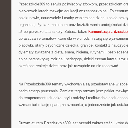
Przedszkole309 to serwis poświęcony żłobkom, przedszkolom ora
pierwszych latach rozwoju: edukacji wczesnoszkolnej. To centru
opiekunowie, nauczyciele i osoby wspierające dzieci znajdą pra
organizacji życia z maluchem oraz kształtowania umiejętności d
aż po pierwsze lata szkoły. Zobacz także
Komunikacja z dziecki
upraszczanie tematów, które dla wielu rodzin stają się wyzwaniem
placówki, stany psychiczne dziecka, granice, kontakt z nauczyci
dylematy związane z dietą, snem, higieną, rutynami i bezpiecze
spina perspektywę rodzica i pedagoga, dzięki czemu łatwiej zrozu
określone reakcje dzieci oraz jak rozsądnie na nie reagować.
Na Przedszkole309 tematy wychowania są przedstawiane w sposó
nadmiernego pouczania. Zamiast tego otrzymujesz pakiet rozwią
do temperamentu dziecka, stylu rodziny i realiów dnia codzienneg
wzmacniać relację opartą na szacunku, a jednocześnie jak ustala
Dużym atutem Przedszkole309 jest szeroki zakres treści, które 