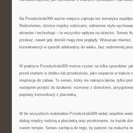
Na Przedszkole309 ważne miejsce zajmuje też tematyka współp
Rodzeństwo, różnice między rodzicami, odmienne style wychowawc
ekranów i technologii – to wszystko wpływa na dziecko. Serwis tł
przekaz, nawet gdy dorośli mają inne poglądy. Wskazuje również, 
konsekwencji w sposób adekwatny do wieku, bez nadmiernej presj
W praktyce Przedszkole309 można czytać na kilka sposobów: jak
przed startem w żłobku lub przedszkolu, jako wsparcie w trakcie 
inspirację do zabaw. To serwis, który nie nakręca lęków, tylko p
następnie przejść do działania: rozmowy z dzieckiem, przygotow
poprawy komunikacji z placówką.
W tle wszystkich materiałów Przedszkole309 widać wspólne wart
dialog między rodziną a placówką oraz przekonanie, że każde dzie
swoim tempie. Serwis zachęca do tego, by patrzeć na malucha ni