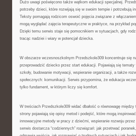
Dużo uwagi poświęcono także wątkom edukacji specjalnej. Przed
potrzeby dzieci, które rozwijają się w swoim tempie i potrzebują
Teksty pomagają rodzicom oswoić pojęcia związane z włączaniem,
mogą wyglądać zajęcia terapeutyczne w praktyce, na przykład p
Dzięki temu serwis staje się pomocnikiem w sytuacjach, gdy rodz
tracąc nadziei i wiary w potencjał dziecka.
W obszarze wczesnoszkolnym Przedszkole309 koncentruje się na
przeprowadzić dziecko przez start edukacji. Pojawiają się tematy 
szkoły, budowanie motywacji, wspieranie organizacji, a także rozw
społecznych: komunikacji. Serwis przypomina, że edukacja wczes
tylko fundament, w którym liczy się komfort.
W treściach Przedszkole309 widać dbałość o równowagę między te
strony pojawiają się opisy metod i podejść, które mogą inspirować
innowacyjne metody w pracy z dziećmi, wspieranie rozwoju przez 
serwis dostarcza “codziennych” rozwiązań: jak przetrwać poranek
odmawia wyjścia, jak rozmawiać o trudnych sytuacjach i jak bud