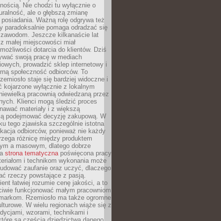
nością. Nie chodzi tu wyłącznie o
ralność, ale o głębszą zmianę
 posiadania. Ważną rolę odgrywa też
óry paradoksalnie pomaga odradzać się
 zawodom. Jeszcze kilkanaście lat
z małej miejscowości miał
możliwości dotarcia do klientów. Dziś
wać swoją pracę w mediach
owych, prowadzić sklep internetowy i
rną społeczność odbiorców. To
rzemiosło staje się bardziej widoczne i
ć kojarzone wyłącznie z lokalnym
niewielką pracownią odwiedzaną przez
ych. Klienci mogą śledzić proces
nawać materiały i z większą
ą podejmować decyzję zakupową. W
u tego zjawiska szczególnie istotna
ukacja odbiorców, ponieważ nie każdy
trzega różnicę między produktem
zym a masowym, dlatego dobrze
na
strona tematyczna
poświęcona pracy
teriałom i technikom wykonania może
budować zaufanie oraz uczyć, dlaczego
ać rzeczy powstające z pasją.
ent łatwiej rozumie cenę jakości, a to
iwie funkcjonować małym pracowniom
 markom. Rzemiosło ma także ogromne
lturowe. W wielu regionach wiąże się z
adycjami, wzorami, technikami i
które są częścią dziedzictwa danego