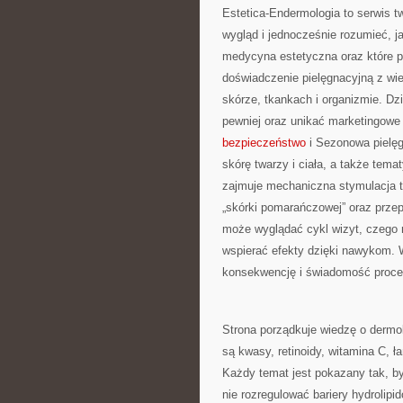
Estetica-Endermologia to serwis t
wygląd i jednocześnie rozumieć, j
medycyna estetyczna oraz które p
doświadczenie pielęgnacyjną z w
skórze, tkankach i organizmie. Dz
pewniej oraz unikać marketingowe 
bezpieczeństwo
i Sezonowa pielęg
skórę twarzy i ciała, a także tem
zajmuje mechaniczna stymulacja t
„skórki pomarańczowej” oraz przepł
może wyglądać cykl wizyt, czego 
wspierać efekty dzięki nawykom. W
konsekwencję i świadomość proc
Strona porządkuje wiedzę o derm
są kwasy, retinoidy, witamina C, 
Każdy temat jest pokazany tak, by
nie rozregulować bariery hydrolip