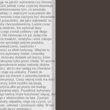
gę na jakość wykonania czy historię
Dziś jednak coraz częściej obserwuje
ainteresowania tym, co powstaje
ładniej i z większym szacunkiem dla
Rzemiosło znów zaczyna być doceniane
kt przeszłości, ale jako odpowiedź na
etą i bezosobowością. Ludzie coraz
ą wiedzieć, kto wykonał dany
 czego został zrobiony i jak długo
. Nie interesuje ich już wyłącznie
kże trwałość, estetyka i sens zakupu.
nie sprzedaje jedynie produktu.
oświadczenie, uważność i
ność za efekt końcowy. Właśnie to
brze wykonany mebel, ceramikę,
y skórzany dodatek od rzeczy, które
rakcyjnie tylko przez chwilę. W ręcznie
rzedmiocie widać niekiedy drobne
ści, ale to one nadają mu charakter i
e staje się unikalny. Powrót do
ąże się również z potrzebą bardziej
onsumpcji. Coraz więcej osób ma dość
eczy, które szybko się psują,
życia albo po prostu nie budują
jonalnej więzi. Przedmiot wykonany
ego twórcę może kosztować więcej, ale
je z właścicielem na lata. Zamiast
terty odpadów, staje się czymś, co
ić, odnowić i przekazać dalej. W ten
osło łączy estetykę z