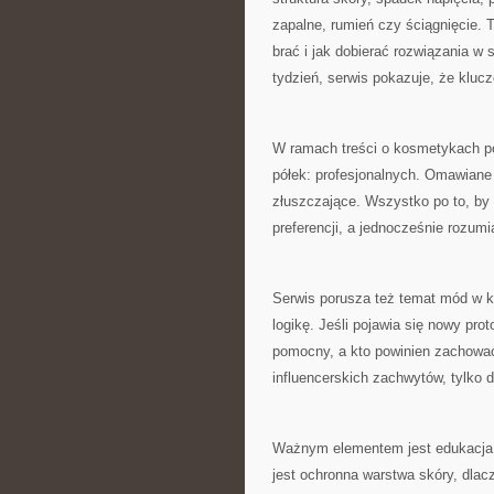
zapalne, rumień czy ściągnięcie.
brać i jak dobierać rozwiązania w
tydzień, serwis pokazuje, że kluc
W ramach treści o kosmetykach poj
półek: profesjonalnych. Omawiane 
złuszczające. Wszystko po to, by
preferencji, a jednocześnie rozumia
Serwis porusza też temat mód w kos
logikę. Jeśli pojawia się nowy pro
pomocny, a kto powinien zachować 
influencerskich zachwytów, tylko 
Ważnym elementem jest edukacja do
jest ochronna warstwa skóry, dlac