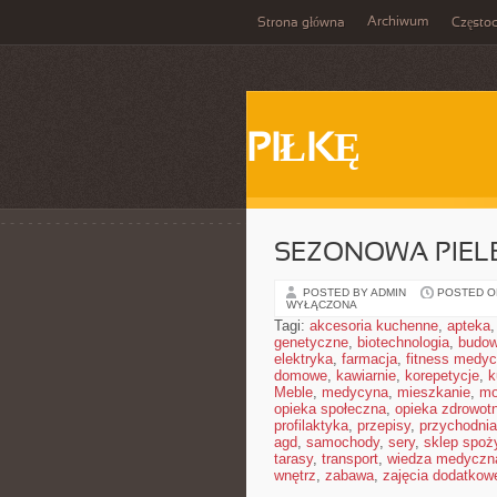
Archiwum
Strona główna
Często
PIŁKĘ
SEZONOWA PIEL
POSTED BY ADMIN
POSTED ON
WYŁĄCZONA
Tagi:
akcesoria kuchenne
,
apteka
genetyczne
,
biotechnologia
,
budow
elektryka
,
farmacja
,
fitness medy
domowe
,
kawiarnie
,
korepetycje
,
k
Meble
,
medycyna
,
mieszkanie
,
mo
opieka społeczna
,
opieka zdrowot
profilaktyka
,
przepisy
,
przychodnia
agd
,
samochody
,
sery
,
sklep spoż
tarasy
,
transport
,
wiedza medyczn
wnętrz
,
zabawa
,
zajęcia dodatkow