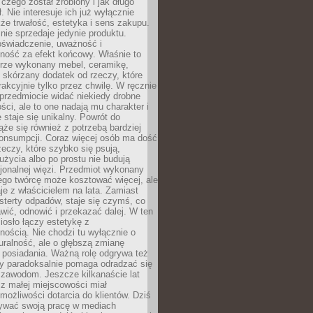
 czego został zrobiony i jak długo
. Nie interesuje ich już wyłącznie
kże trwałość, estetyka i sens zakupu.
nie sprzedaje jedynie produktu.
oświadczenie, uważność i
ność za efekt końcowy. Właśnie to
brze wykonany mebel, ceramikę,
y skórzany dodatek od rzeczy, które
rakcyjnie tylko przez chwilę. W ręcznie
rzedmiocie widać niekiedy drobne
ści, ale to one nadają mu charakter i
e staje się unikalny. Powrót do
ąże się również z potrzebą bardziej
onsumpcji. Coraz więcej osób ma dość
eczy, które szybko się psują,
życia albo po prostu nie budują
jonalnej więzi. Przedmiot wykonany
ego twórcę może kosztować więcej, ale
je z właścicielem na lata. Zamiast
terty odpadów, staje się czymś, co
ić, odnowić i przekazać dalej. W ten
osło łączy estetykę z
nością. Nie chodzi tu wyłącznie o
ralność, ale o głębszą zmianę
 posiadania. Ważną rolę odgrywa też
óry paradoksalnie pomaga odradzać się
 zawodom. Jeszcze kilkanaście lat
z małej miejscowości miał
możliwości dotarcia do klientów. Dziś
wać swoją pracę w mediach