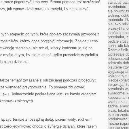
e może pogorszyć stan cery. Strona pomaga też rozróżniać
zwracać uwa
przedmiotu. 
aczy, jak wprowadzać nowe kosmetyki, by zmniejszyć
się powrót z
wolniej, dok
materiału. 
nie jako reli
przesyt tand
częściej chc
żnych etapach: od tych, które dopiero zaczynają przygodę z
przedmiot, z
telników, którzy chcą pogłębić informacje. Znajdą tu coś
będzie służył
cena, ale ta
ewencją starzenia, ale też ci, którzy koncentrują się na
Rzemieślnik 
Sprzedaje d
ne z myślą o tym, by nie mieszać, tylko prowadzić czytelnika
odpowiedzial
o planu działania.
odróżnia do
biżuterię cz
wyglądają at
wykonanym p
 także tematy związane z odczuciami podczas procedury:
niedoskonało
sprawiają, ż
oże wymagać przygotowania. To pomaga zbudować
rzemiosła wi
świadomej k
 lęku. Jednocześnie podkreślane jest, że każdy organizm
kupowania rz
d zestawu zmiennych.
wychodzą z u
żadnej emoc
przez lokaln
często zosta
produkować s
 łączyć terapie z rozsądną dietą, piciem wody, ruchem i
można napraw
st zero-jedynkowe; chodzi o synergię działań, które razem
sposób rzemi