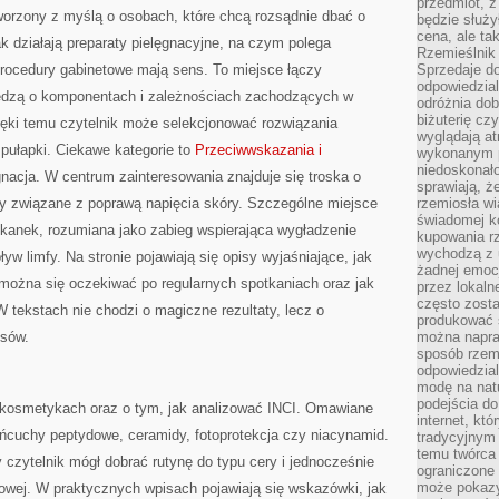
przedmiot, z
worzony z myślą o osobach, które chcą rozsądnie dbać o
będzie służył
cena, ale ta
ak działają preparaty pielęgnacyjne, na czym polega
Rzemieślnik 
rocedury gabinetowe mają sens. To miejsce łączy
Sprzedaje d
odpowiedzial
iedzą o komponentach i zależnościach zachodzących w
odróżnia do
biżuterię cz
ięki temu czytelnik może selekcjonować rozwiązania
wyglądają at
pułapki. Ciekawe kategorie to
Przeciwwskazania i
wykonanym p
niedoskonało
nacja. W centrum zainteresowania znajduje się troska o
sprawiają, ż
aty związane z poprawą napięcia skóry. Szczególne miejsce
rzemiosła wi
świadomej k
kanek, rozumiana jako zabieg wspierająca wygładzenie
kupowania rz
wychodzą z u
yw limfy. Na stronie pojawiają się opisy wyjaśniające, jak
żadnej emoc
można się oczekiwać po regularnych spotkaniach oraz jak
przez lokaln
często zosta
 tekstach nie chodzi o magiczne rezultaty, lecz o
produkować s
esów.
można napraw
sposób rzemi
odpowiedzial
modę na natu
podejścia do
okosmetykach oraz o tym, jak analizować INCI. Omawiane
internet, kt
łańcuchy peptydowe, ceramidy, fotoprotekcja czy niacynamid.
tradycyjnym
temu twórca 
 czytelnik mógł dobrać rutynę do typu cery i jednocześnie
ograniczone 
może pokazy
idowej. W praktycznych wpisach pojawiają się wskazówki, jak