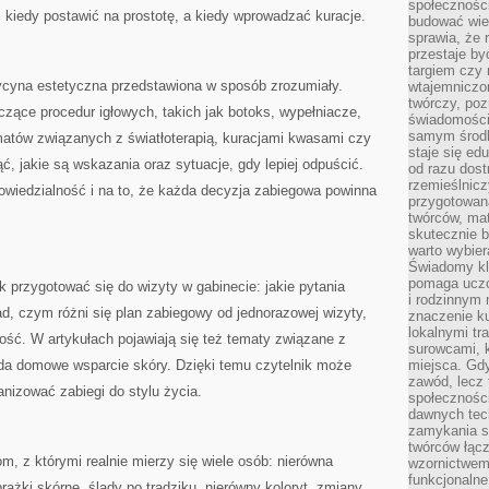
społeczności
, kiedy postawić na prostotę, a kiedy wprowadzać kuracje.
budować wie
sprawia, że 
przestaje by
targiem czy 
cyna estetyczna przedstawiona w sposób zrozumiały.
wtajemniczon
twórczy, poz
yczące procedur igłowych, takich jak botoks, wypełniacze,
świadomości
samym środk
matów związanych z światłoterapią, kuracjami kwasami czy
staje się ed
ć, jakie są wskazania oraz sytuacje, gdy lepiej odpuścić.
od razu dos
rzemieślnic
owiedzialność i na to, że każda decyzja zabiegowa powinna
przygotowa
twórców, ma
skutecznie 
warto wybier
Świadomy kli
pomaga uczc
k przygotować się do wizyty w gabinecie: jakie pytania
i rodzinnym
d, czym różni się plan zabiegowy od jednorazowej wizyty,
znaczenie ku
lokalnymi tr
łość. W artykułach pojawiają się też tematy związane z
surowcami, 
ąda domowe wsparcie skóry. Dzięki temu czytelnik może
miejsca. Gdy
zawód, lecz 
anizować zabiegi do stylu życia.
społeczności,
dawnych tec
zamykania s
twórców łąc
, z którymi realnie mierzy się wiele osób: nierówna
wzornictwem 
funkcjonaln
prążki skórne, ślady po trądziku, nierówny koloryt, zmiany