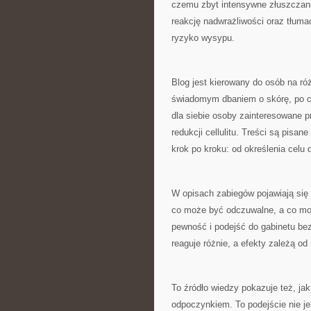
czemu zbyt intensywne złuszczani
reakcję nadwrażliwości oraz tłum
ryzyko wysypu.
Blog jest kierowany do osób na ró
świadomym dbaniem o skórę, po czy
dla siebie osoby zainteresowane pr
redukcji cellulitu. Treści są pisa
krok po kroku: od określenia celu d
W opisach zabiegów pojawiają się
co może być odczuwalne, a co m
pewność i podejść do gabinetu bez
reaguje różnie, a efekty zależą o
To źródło wiedzy pokazuje też, jak
odpoczynkiem. To podejście nie je