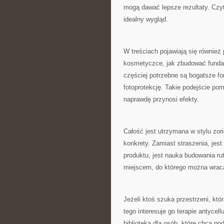
mogą dawać lepsze rezultaty. Czyte
idealny wygląd.
W treściach pojawiają się również
kosmetyczce, jak zbudować fundam
częściej potrzebne są bogatsze fo
fotoprotekcję. Takie podejście po
naprawdę przynosi efekty.
Całość jest utrzymana w stylu zo
konkrety. Zamiast straszenia, jes
produktu, jest nauka budowania ru
miejscem, do którego można wracać
Jeżeli ktoś szuka przestrzeni, któ
tego interesuje go terapie antycel
biblioteka dla osób, które chcą 