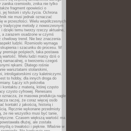
 zanika rzemiosło, znika nie tylko
także fragment opowieści o
 jej historii i stylu życia. Ochrona
hnik nie musi jednak oznaczać
ię w przeszłości. Wielu współczesnych
zy tradycyjne metody z nowoczesnym
i dzięki temu tworzy rzeczy aktualne,
e, a zarazem osadzone w czymś
 chwilowy trend. Nie bez znaczenia
 aspekt ludzki. Rzemiosło wymaga
, skupienia i szacunku do procesu. W
ry premiuje pośpiech, taka postawa
 wartość. Wielu ludzi marzy dziś o
ej namacalnej, o tworzeniu czegoś
snymi rękami. Dlatego rośnie
nie warsztatami stolarskimi,
, introligatorskimi czy kaletniczymi.
jest to hobby, dla innych droga do
miany. Łączy ich potrzeba
i kontaktu z materią, której często
acy czysto cyfrowej. Renesans
ie oznacza, że masowa produkcja nagle
acza raczej, że coraz więcej osób
ć kontakt z jakością, historią i
ścią. Ręcznie wykonane przedmioty
, że nie wszystko musi być tanie,
dentyczne. Czasem większą wartość ma
 powstawała dłużej, ale została
myślą o trwałości i pięknie. Właśnie w
a rzemiosła. Nie konkuruje ono