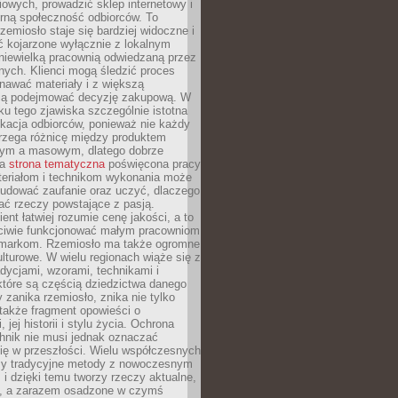
owych, prowadzić sklep internetowy i
rną społeczność odbiorców. To
rzemiosło staje się bardziej widoczne i
ć kojarzone wyłącznie z lokalnym
niewielką pracownią odwiedzaną przez
ych. Klienci mogą śledzić proces
nawać materiały i z większą
ą podejmować decyzję zakupową. W
u tego zjawiska szczególnie istotna
ukacja odbiorców, ponieważ nie każdy
trzega różnicę między produktem
zym a masowym, dlatego dobrze
na
strona tematyczna
poświęcona pracy
teriałom i technikom wykonania może
budować zaufanie oraz uczyć, dlaczego
ać rzeczy powstające z pasją.
ent łatwiej rozumie cenę jakości, a to
iwie funkcjonować małym pracowniom
 markom. Rzemiosło ma także ogromne
lturowe. W wielu regionach wiąże się z
adycjami, wzorami, technikami i
które są częścią dziedzictwa danego
 zanika rzemiosło, znika nie tylko
także fragment opowieści o
 jej historii i stylu życia. Ochrona
hnik nie musi jednak oznaczać
ię w przeszłości. Wielu współczesnych
zy tradycyjne metody z nowoczesnym
i dzięki temu tworzy rzeczy aktualne,
e, a zarazem osadzone w czymś