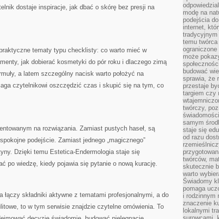
odpowiedzial
lnik dostaje inspiracje, jak dbać o skórę bez presji na
modę na natu
podejścia do
internet, kt
tradycyjnym
temu twórca 
ograniczone 
 praktyczne tematy typu checklisty: co warto mieć w
może pokazy
enty, jak dobierać kosmetyki do pór roku i dlaczego zimą
społeczności
budować wie
rmuły, a latem szczególny nacisk warto położyć na
sprawia, że 
maga czytelnikowi oszczędzić czas i skupić się na tym, co
przestaje by
targiem czy 
wtajemniczon
twórczy, poz
świadomości
samym środk
rientowanym na rozwiązania. Zamiast pustych haseł, są
staje się ed
od razu dos
t spokojne podejście. Zamiast jednego „magicznego”
rzemieślnic
tyny. Dzięki temu Estetica-Endermologia staje się
przygotowa
twórców, ma
 po wiedzę, kiedy pojawia się pytanie o nową kurację.
skutecznie 
warto wybier
Świadomy kli
pomaga uczc
ra łączy składniki aktywne z tematami profesjonalnymi, a do
i rodzinnym
znaczenie ku
lulitowe, to w tym serwisie znajdzie czytelne omówienia. To
lokalnymi tr
surowcami, 
podejmować decyzje świadomie, budować pielęgnację