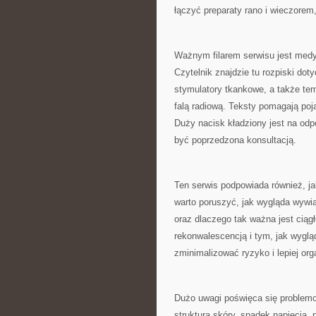
łączyć preparaty rano i wieczorem
Ważnym filarem serwisu jest medy
Czytelnik znajdzie tu rozpiski dot
stymulatory tkankowe, a także te
falą radiową. Teksty pomagają poją
Duży nacisk kładziony jest na odp
być poprzedzona konsultacją.
Ten serwis podpowiada również, ja
warto poruszyć, jak wygląda wywia
oraz dlaczego tak ważna jest ciąg
rekonwalescencją i tym, jak wygl
zminimalizować ryzyko i lepiej org
Dużo uwagi poświęca się problemom
struktura skóry, spadek napięcia, 