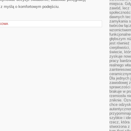
miejsca. Gdy
i z myślą o komfortowym podejściu.
zawód, lecz 
społeczności,
dawnych tec
zamykania s
ŁKOWA
twórców łąc
wzornictwem 
funkcjonaln
głębszym niż
jest również
cierpliwości
świecie, któ
zyskuje nową
pracy bardzi
realnego wła
zainteresowa
ceramicznymi
Dla jednych 
zawodowej z
sprawczości 
brakuje w pr
rzemiosła n
zniknie. Ozn
chce odzyska
autentyczno
przypominają
szybkie i i
rzecz, która
stworzona z 
tym tkwi sił