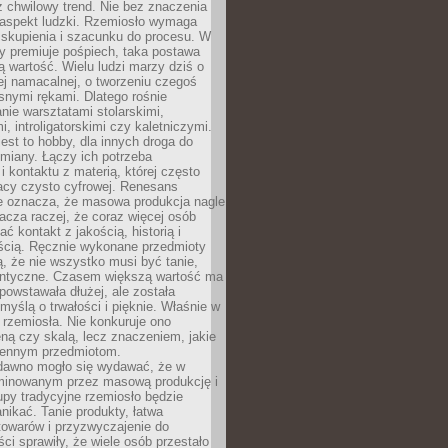
 chwilowy trend. Nie bez znaczenia
 aspekt ludzki. Rzemiosło wymaga
, skupienia i szacunku do procesu. W
ry premiuje pośpiech, taka postawa
 wartość. Wielu ludzi marzy dziś o
ej namacalnej, o tworzeniu czegoś
snymi rękami. Dlatego rośnie
nie warsztatami stolarskimi,
, introligatorskimi czy kaletniczymi.
jest to hobby, dla innych droga do
miany. Łączy ich potrzeba
i kontaktu z materią, której często
acy czysto cyfrowej. Renesans
ie oznacza, że masowa produkcja nagle
acza raczej, że coraz więcej osób
ć kontakt z jakością, historią i
ścią. Ręcznie wykonane przedmioty
, że nie wszystko musi być tanie,
dentyczne. Czasem większą wartość ma
 powstawała dłużej, ale została
myślą o trwałości i pięknie. Właśnie w
a rzemiosła. Nie konkuruje ono
ną czy skalą, lecz znaczeniem, jakie
iennym przedmiotom.
dawno mogło się wydawać, że w
minowanym przez masową produkcję i
py tradycyjne rzemiosło będzie
nikać. Tanie produkty, łatwa
towarów i przyzwyczajenie do
ci sprawiły, że wiele osób przestało