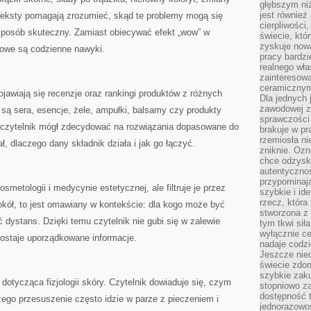
głębszym niż
jest również
 Teksty pomagają zrozumieć, skąd te problemy mogą się
cierpliwości
 sposób skuteczny. Zamiast obiecywać efekt „wow” w
świecie, któ
zyskuje nową
zowe są codzienne nawyki.
pracy bardzi
realnego wła
zainteresowa
ceramicznymi
awiają się recenzje oraz rankingi produktów z różnych
Dla jednych 
zawodowej z
są sera, esencje, żele, ampułki, balsamy czy produkty
sprawczości 
 czytelnik mógł zdecydować na rozwiązania dopasowane do
brakuje w pr
rzemiosła n
ł, dlaczego dany składnik działa i jak go łączyć.
zniknie. Ozn
chce odzyska
autentyczno
przypominają
metologii i medycynie estetycznej, ale filtruje je przez
szybkie i i
rzecz, która
tokół, to jest omawiany w kontekście: dla kogo może być
stworzona z 
dystans. Dzięki temu czytelnik nie gubi się w zalewie
tym tkwi sił
wyłącznie ce
dostaje uporządkowane informacje.
nadaje codz
Jeszcze nie
świecie zdo
szybkie zaku
tycząca fizjologii skóry. Czytelnik dowiaduje się, czym
stopniowo za
dostępność 
zego przesuszenie często idzie w parze z pieczeniem i
jednorazowoś