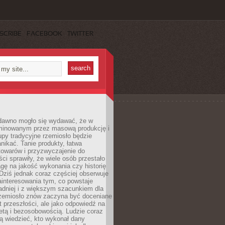
SCRIBE
FACEBOOK
TWITTER
dawno mogło się wydawać, że w
minowanym przez masową produkcję i
py tradycyjne rzemiosło będzie
nikać. Tanie produkty, łatwa
towarów i przyzwyczajenie do
ci sprawiły, że wiele osób przestało
gę na jakość wykonania czy historię
Dziś jednak coraz częściej obserwuje
ainteresowania tym, co powstaje
ładniej i z większym szacunkiem dla
Rzemiosło znów zaczyna być doceniane
kt przeszłości, ale jako odpowiedź na
etą i bezosobowością. Ludzie coraz
ą wiedzieć, kto wykonał dany