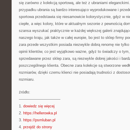
się zarówno z kolekcją sportową, ale też z ubraniami eleganckimi
przypadku ubrania są bardzo interesująco wyprodukowane i przed
sportowa przedstawia się niesamowicie kolorystycznie, gdyż w nie
ciepłe, a więc kolory, które w aktualnym sezonie z pewnością domi
szansa wyszukać praktycznie w każdej większej galerii znajdując
naszego kraju, jak także w całej europie, bo jest to sklep firmy p
zara przede wszystkim posiada niezwykle dobrą renomę nie tylko w
opinii klientów, co jest wyjątkowo ważne, gdyż to świadczy o tym,
sprzedawane przez sklep zara, są niezwykle dobrej jakości i bard
poszczególnego klienta. Obecne zara kolekcje są stworzone wed
rozmiarów, dzięki czemu klienci nie posiadają trudności z dosto
rozmiaru.
źródło:
———————————
1.
dowiedz się więcej
2.
https://hellerowka.pl
3.
https://psmluban.pl
4.
przejdź do strony