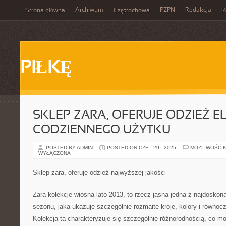
Archiwum
PZPN
Redakcja
Strona główna
Częstochowa
R
PIŁKĘ
SKLEP ZARA, OFERUJE ODZIEŻ E
CODZIENNEGO UŻYTKU
POSTED BY ADMIN
POSTED ON CZE - 29 - 2025
MOŻLIWOŚĆ 
WYŁĄCZONA
Sklep zara, oferuje odzież najwyższej jakości
Zara kolekcje wiosna-lato 2013, to rzecz jasna jedna z najdoskon
sezonu, jaka ukazuje szczególnie rozmaite kroje, kolory i równo
Kolekcja ta charakteryzuje się szczególnie różnorodnością, co 