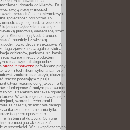
z małej miejscowości miał
możliwości dotarcia do klientów. Dziś
wać swoją pracę w mediach
owych, prowadzić sklep internetowy i
rną społeczność odbiorców. To
rzemiosło staje się bardziej widoczne i
ć kojarzone wyłącznie z lokalnym
niewielką pracownią odwiedzaną przez
ych. Klienci mogą śledzić proces
nawać materiały i z większą
ą podejmować decyzję zakupową. W
u tego zjawiska szczególnie istotna
ukacja odbiorców, ponieważ nie każdy
trzega różnicę między produktem
zym a masowym, dlatego dobrze
na
strona tematyczna
poświęcona pracy
teriałom i technikom wykonania może
budować zaufanie oraz uczyć, dlaczego
ać rzeczy powstające z pasją.
ent łatwiej rozumie cenę jakości, a to
iwie funkcjonować małym pracowniom
 markom. Rzemiosło ma także ogromne
lturowe. W wielu regionach wiąże się z
adycjami, wzorami, technikami i
które są częścią dziedzictwa danego
 zanika rzemiosło, znika nie tylko
także fragment opowieści o
 jej historii i stylu życia. Ochrona
hnik nie musi jednak oznaczać
ię w przeszłości. Wielu współczesnych