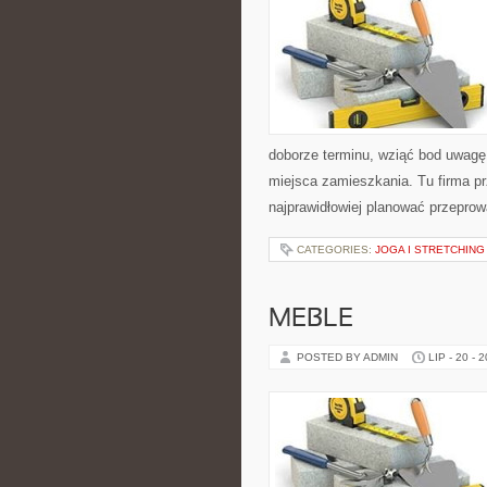
doborze terminu, wziąć bod uwagę
miejsca zamieszkania. Tu firma 
najprawidłowiej planować przepro
CATEGORIES:
JOGA I STRETCHING
MEBLE
POSTED BY ADMIN
LIP - 20 - 