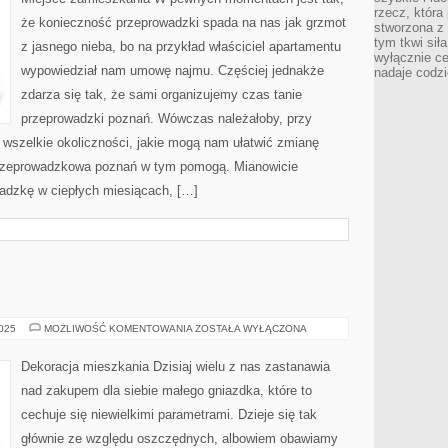
rzecz, która
że konieczność przeprowadzki spada na nas jak grzmot
stworzona z 
tym tkwi sił
z jasnego nieba, bo na przykład właściciel apartamentu
wyłącznie ce
wypowiedział nam umowę najmu. Częściej jednakże
nadaje codz
zdarza się tak, że sami organizujemy czas tanie
przeprowadzki poznań. Wówczas należałoby, przy
 wszelkie okoliczności, jakie mogą nam ułatwić zmianę
przeprowadzkowa poznań w tym pomogą. Mianowicie
wadzkę w ciepłych miesiącach, […]
MEBLE
2025
MOŻLIWOŚĆ KOMENTOWANIA
ZOSTAŁA WYŁĄCZONA
Dekoracja mieszkania Dzisiaj wielu z nas zastanawia
nad zakupem dla siebie małego gniazdka, które to
cechuje się niewielkimi parametrami. Dzieje się tak
głównie ze względu oszczędnych, albowiem obawiamy