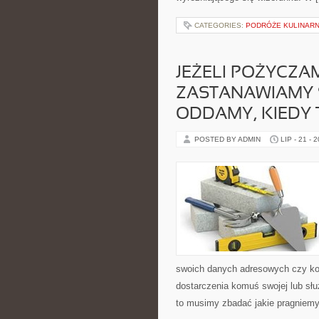
CATEGORIES:
PODRÓŻE KULINARNE
JEŻELI POŻYCZA
ZASTANAWIAMY S
ODDAMY, KIEDY 
POSTED BY ADMIN
LIP - 21 - 
swoich danych adresowych czy kon
dostarczenia komuś swojej lub słu
to musimy zbadać jakie pragniem