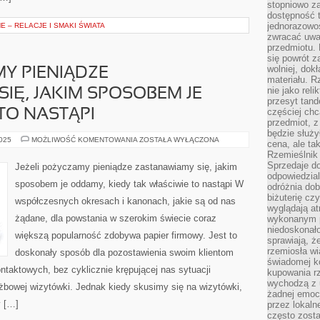
stopniowo za
dostępność 
jednorazowoś
 – RELACJE I SMAKI ŚWIATA
zwracać uwa
przedmiotu. 
się powrót z
wolniej, dok
MY PIENIĄDZE
materiału. 
nie jako reli
IĘ, JAKIM SPOSOBEM JE
przesyt tand
częściej chc
TO NASTĄPI
przedmiot, z
będzie służył
JEŻELI
2025
MOŻLIWOŚĆ KOMENTOWANIA
ZOSTAŁA WYŁĄCZONA
cena, ale ta
POŻYCZAMY
Rzemieślnik 
PIENIĄDZE
ZASTANAWIAMY
Sprzedaje d
Jeżeli pożyczamy pieniądze zastanawiamy się, jakim
SIĘ,
odpowiedzial
JAKIM
sposobem je oddamy, kiedy tak właściwie to nastąpi W
odróżnia do
SPOSOBEM
JE
biżuterię cz
współczesnych okresach i kanonach, jakie są od nas
ODDAMY,
wyglądają at
KIEDY
żądane, dla powstania w szerokim świecie coraz
TO
wykonanym p
NASTĄPI
niedoskonało
większą popularność zdobywa papier firmowy. Jest to
sprawiają, ż
rzemiosła wi
doskonały sposób dla pozostawienia swoim klientom
świadomej k
taktowych, bez cyklicznie krępującej nas sytuacji
kupowania rz
wychodzą z u
żbowej wizytówki. Jednak kiedy skusimy się na wizytówki,
żadnej emoc
y […]
przez lokaln
często zosta