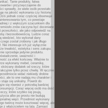
nikać. Tanie produkty, łatwa
towarów i przyzwyczajenie do
ci sprawiły, że wiele osób przestało
gę na jakość wykonania czy historię
Dziś jednak coraz częściej obserwuje
ainteresowania tym, co powstaje
ładniej i z większym szacunkiem dla
Rzemiosło znów zaczyna być doceniane
kt przeszłości, ale jako odpowiedź na
etą i bezosobowością. Ludzie coraz
ą wiedzieć, kto wykonał dany
 czego został zrobiony i jak długo
. Nie interesuje ich już wyłącznie
kże trwałość, estetyka i sens zakupu.
nie sprzedaje jedynie produktu.
oświadczenie, uważność i
ność za efekt końcowy. Właśnie to
brze wykonany mebel, ceramikę,
y skórzany dodatek od rzeczy, które
rakcyjnie tylko przez chwilę. W ręcznie
rzedmiocie widać niekiedy drobne
ści, ale to one nadają mu charakter i
e staje się unikalny. Powrót do
ąże się również z potrzebą bardziej
onsumpcji. Coraz więcej osób ma dość
eczy, które szybko się psują,
życia albo po prostu nie budują
jonalnej więzi. Przedmiot wykonany
ego twórcę może kosztować więcej, ale
je z właścicielem na lata. Zamiast