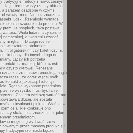
zy tradycyjne metody z nowoczesnym
i dzięki temu tworzy rzeczy aktualne,
e, a zarazem osadzone w czymś
 chwilowy trend. Nie bez znaczenia
 aspekt ludzki. Rzemiosło wymaga
, skupienia i szacunku do procesu. W
ry premiuje pośpiech, taka postawa
 wartość. Wielu ludzi marzy dziś o
ej namacalnej, o tworzeniu czegoś
snymi rękami. Dlatego rośnie
nie warsztatami stolarskimi,
, introligatorskimi czy kaletniczymi.
jest to hobby, dla innych droga do
miany. Łączy ich potrzeba
i kontaktu z materią, której często
acy czysto cyfrowej. Renesans
ie oznacza, że masowa produkcja nagle
acza raczej, że coraz więcej osób
ć kontakt z jakością, historią i
ścią. Ręcznie wykonane przedmioty
, że nie wszystko musi być tanie,
dentyczne. Czasem większą wartość ma
 powstawała dłużej, ale została
myślą o trwałości i pięknie. Właśnie w
a rzemiosła. Nie konkuruje ono
ną czy skalą, lecz znaczeniem, jakie
iennym przedmiotom.
dawno mogło się wydawać, że w
minowanym przez masową produkcję i
py tradycyjne rzemiosło będzie