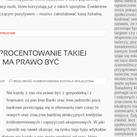
temu twórca 
ograniczone 
acji osób, które korzystają już z takich sprzętów. Ewidentnie
może pokazy
aczącym pozytywem – musisz zainstalować kasę fiskalną.
społeczności
budować wie
sprawia, że 
przestaje by
targiem czy 
MPREZOWE
wtajemniczon
twórczy, poz
świadomości
samym środk
PROCENTOWANIE TAKIEJ
staje się ed
od razu dos
I MA PRAWO BYĆ
rzemieślnic
przygotowa
twórców, ma
skutecznie 
W
2025
MOŻLIWOŚĆ KOMENTOWANIA
ZOSTAŁA WYŁĄCZONA
warto wybier
SZCZEGÓLE,
Świadomy kli
OPROCENTOWANIE
TAKIEJ
pomaga uczc
Nie każdy z nas ma prawo być z gospodarką i z
WIERZYTELNOŚCI
i rodzinnym
MA
finansami za pan brat Banki oraz inne jednostki poza
PRAWO
znaczenie ku
BYĆ
lokalnymi tr
bankowe prześcigają się w oferowaniu nam coraz to
GIGANTYCZNE
surowcami, 
nowych oraz znacznie bardziej atrakcyjnych kredytów
miejsca. Gdy
zawód, lecz 
krótkoterminowych i zapożyczeń ekspresowych. W jaki
społeczności,
dawnych tec
sposób się nawet okazuje, na rynku tego typu artykułów
zamykania s
 dlatego nie każdy z nas może wiedzieć od razu, która