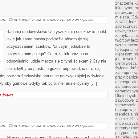
znaczenie ku
lokalnymi tr
surowcami, 
miejsca. Gdy
SZAMBO
2025
MOŻLIWOŚĆ KOMENTOWANIA
ZOSTAŁA WYŁĄCZONA
zawód, lecz 
społeczności,
dawnych tec
Badania środowiskowe Oczyszczalnia ścieków to punkt,
zamykania s
jakie jak sama nazwa podkreśla absorbuje się
twórców łąc
wzornictwem 
oczyszczaniem ścieków. Na czym jednakże to
funkcjonaln
oczyszczanie polega? Co to za tok oraz po co
głębszym niż
jest również
odpowiednio ludzie męczą się z tymi ściekami? Czy nie
cierpliwości
świecie, któ
lepiej byłby po prostu je gdzieś odprowadzić oraz się
zyskuje nową
ie, bowiem środowisko naturalne najzwyczajniej w świecie
pracy bardzi
realnego wła
 wyroby gumowe Gdyby tak było, nie musielibyśmy […]
zainteresowa
ceramicznymi
Dla jednych 
A ŚWIATA
zawodowej z
sprawczości 
brakuje w pr
rzemiosła n
zniknie. Ozn
chce odzyska
BHP
2025
MOŻLIWOŚĆ KOMENTOWANIA
ZOSTAŁA WYŁĄCZONA
autentyczno
OPOLE
przypominają
szybkie i i
Miejsce zamieszkania W pewnych momentach jest tak,