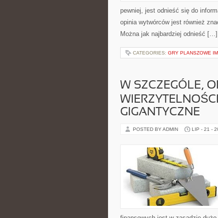
pewniej, jest odnieść się do inform
opinia wytwórców jest również zn
Można jak najbardziej odnieść […]
CATEGORIES:
GRY PLANSZOWE I
W SZCZEGÓLE, O
WIERZYTELNOŚC
GIGANTYCZNE
POSTED BY ADMIN
LIP - 21 - 
finansowych jest w zasadzie dużo,