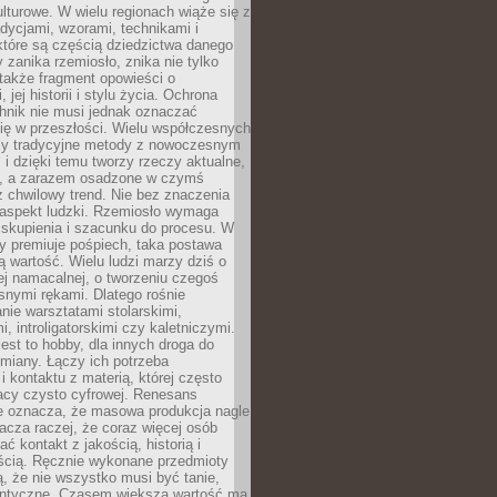
lturowe. W wielu regionach wiąże się z
adycjami, wzorami, technikami i
które są częścią dziedzictwa danego
 zanika rzemiosło, znika nie tylko
także fragment opowieści o
 jej historii i stylu życia. Ochrona
hnik nie musi jednak oznaczać
ię w przeszłości. Wielu współczesnych
zy tradycyjne metody z nowoczesnym
i dzięki temu tworzy rzeczy aktualne,
e, a zarazem osadzone w czymś
 chwilowy trend. Nie bez znaczenia
 aspekt ludzki. Rzemiosło wymaga
, skupienia i szacunku do procesu. W
ry premiuje pośpiech, taka postawa
 wartość. Wielu ludzi marzy dziś o
ej namacalnej, o tworzeniu czegoś
snymi rękami. Dlatego rośnie
nie warsztatami stolarskimi,
, introligatorskimi czy kaletniczymi.
jest to hobby, dla innych droga do
miany. Łączy ich potrzeba
i kontaktu z materią, której często
acy czysto cyfrowej. Renesans
ie oznacza, że masowa produkcja nagle
acza raczej, że coraz więcej osób
ć kontakt z jakością, historią i
ścią. Ręcznie wykonane przedmioty
, że nie wszystko musi być tanie,
dentyczne. Czasem większą wartość ma