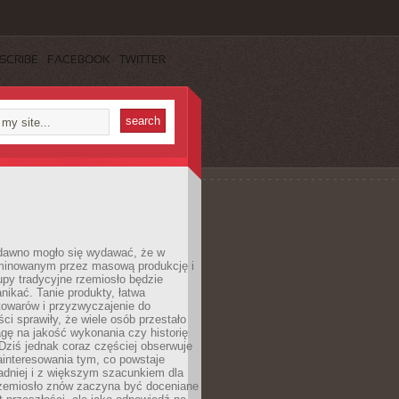
SCRIBE
FACEBOOK
TWITTER
dawno mogło się wydawać, że w
minowanym przez masową produkcję i
py tradycyjne rzemiosło będzie
nikać. Tanie produkty, łatwa
towarów i przyzwyczajenie do
ci sprawiły, że wiele osób przestało
gę na jakość wykonania czy historię
Dziś jednak coraz częściej obserwuje
ainteresowania tym, co powstaje
ładniej i z większym szacunkiem dla
Rzemiosło znów zaczyna być doceniane