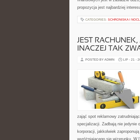
propozycja jest najbardziej interes
CATEGORIES:
SCHRONISKA I NOCL
JEST RACHUNEK,
INACZEJ TAK ZW
POSTED BY ADMIN
LIP - 21 - 
zająć spot reklamowy zatrudniają
specjalizacji. Zadbają nie jedynie o
korporacji, jakkolwiek zaproponu
wyróżniającego się wizerunku. W 