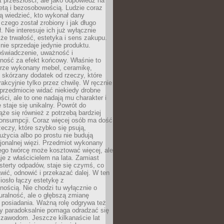
kt przeszłości, ale jako odpowiedź na
etą i bezosobowością. Ludzie coraz
ą wiedzieć, kto wykonał dany
 czego został zrobiony i jak długo
. Nie interesuje ich już wyłącznie
kże trwałość, estetyka i sens zakupu.
nie sprzedaje jedynie produktu.
oświadczenie, uważność i
ność za efekt końcowy. Właśnie to
brze wykonany mebel, ceramikę,
y skórzany dodatek od rzeczy, które
rakcyjnie tylko przez chwilę. W ręcznie
rzedmiocie widać niekiedy drobne
ści, ale to one nadają mu charakter i
e staje się unikalny. Powrót do
ąże się również z potrzebą bardziej
onsumpcji. Coraz więcej osób ma dość
eczy, które szybko się psują,
życia albo po prostu nie budują
jonalnej więzi. Przedmiot wykonany
ego twórcę może kosztować więcej, ale
je z właścicielem na lata. Zamiast
terty odpadów, staje się czymś, co
ić, odnowić i przekazać dalej. W ten
osło łączy estetykę z
nością. Nie chodzi tu wyłącznie o
ralność, ale o głębszą zmianę
 posiadania. Ważną rolę odgrywa też
óry paradoksalnie pomaga odradzać się
 zawodom. Jeszcze kilkanaście lat