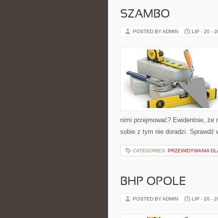
SZAMBO
POSTED BY ADMIN
LIP - 20 - 
nimi przejmować? Ewidentnie, że n
sobie z tym nie doradzi. Sprawdź
CATEGORIES:
PRZEWIDYWANIA DL
BHP OPOLE
POSTED BY ADMIN
LIP - 20 - 