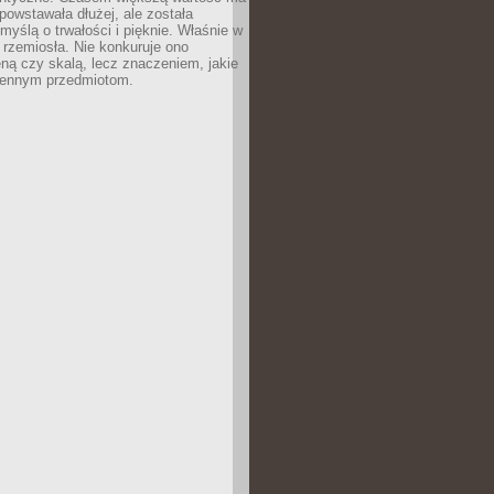
 powstawała dłużej, ale została
myślą o trwałości i pięknie. Właśnie w
a rzemiosła. Nie konkuruje ono
ną czy skalą, lecz znaczeniem, jakie
iennym przedmiotom.