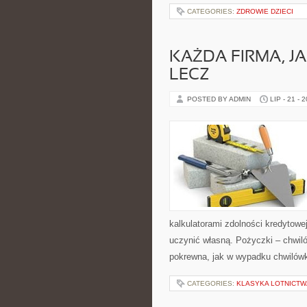
CATEGORIES:
ZDROWIE DZIECI
KAŻDA FIRMA, JA
LECZ
POSTED BY ADMIN
LIP - 21 - 
kalkulatorami zdolności kredytowej
uczynić własną. Pożyczki – chwil
pokrewna, jak w wypadku chwilówk
CATEGORIES:
KLASYKA LOTNICTW