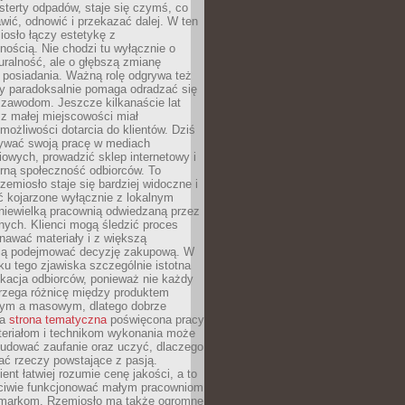
terty odpadów, staje się czymś, co
ić, odnowić i przekazać dalej. W ten
osło łączy estetykę z
nością. Nie chodzi tu wyłącznie o
ralność, ale o głębszą zmianę
 posiadania. Ważną rolę odgrywa też
óry paradoksalnie pomaga odradzać się
 zawodom. Jeszcze kilkanaście lat
z małej miejscowości miał
możliwości dotarcia do klientów. Dziś
wać swoją pracę w mediach
owych, prowadzić sklep internetowy i
rną społeczność odbiorców. To
rzemiosło staje się bardziej widoczne i
ć kojarzone wyłącznie z lokalnym
niewielką pracownią odwiedzaną przez
ych. Klienci mogą śledzić proces
nawać materiały i z większą
ą podejmować decyzję zakupową. W
u tego zjawiska szczególnie istotna
ukacja odbiorców, ponieważ nie każdy
trzega różnicę między produktem
zym a masowym, dlatego dobrze
na
strona tematyczna
poświęcona pracy
teriałom i technikom wykonania może
budować zaufanie oraz uczyć, dlaczego
ać rzeczy powstające z pasją.
ent łatwiej rozumie cenę jakości, a to
iwie funkcjonować małym pracowniom
 markom. Rzemiosło ma także ogromne