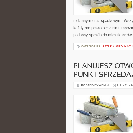
rodzinnym oraz spadkowym. Wszyst
każdy ma prawo się z nimi zapozna
podobny sposób do mieszkańców 
CATEGORIES:
SZTUKA W EDUKACJI 
PLANUJESZ OTW
PUNKT SPRZEDA
POSTED BY ADMIN
LIP - 21 - 