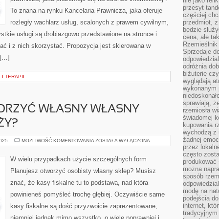
nie jako reli
przesyt tand
To znana na rynku Kancelaria Prawnicza, jaka oferuje
częściej chc
rozległy wachlarz usług, scalonych z prawem cywilnym,
przedmiot, z
będzie służył
kie usługi są drobiazgowo przedstawione na stronce i
cena, ale ta
Rzemieślnik 
ć i z nich skorzystać. Propozycja jest skierowana w
Sprzedaje d
[…]
odpowiedzial
odróżnia do
biżuterię cz
I TERAPII
wyglądają at
wykonanym p
niedoskonało
sprawiają, ż
ORZYĆ WŁASNY WŁASNY
rzemiosła wi
świadomej k
ŻY?
kupowania rz
wychodzą z u
żadnej emoc
PLANUJESZ
2025
MOŻLIWOŚĆ KOMENTOWANIA
ZOSTAŁA WYŁĄCZONA
OTWORZYĆ
przez lokaln
WŁASNY
często zosta
WŁASNY
W wielu przypadkach użycie szczególnych form
produkować s
PUNKT
SPRZEDAŻY?
można napraw
Planujesz otworzyć osobisty własny sklep? Musisz
sposób rzemi
znać, że kasy fiskalne tu to podstawa, nad która
odpowiedzial
modę na natu
powinieneś pomyśleć trochę głębiej. Oczywiście same
podejścia do
internet, kt
kasy fiskalne są dość przyzwoicie zaprezentowane,
tradycyjnym
niemniej jednak mimo wszystko, o wiele poprawniej i