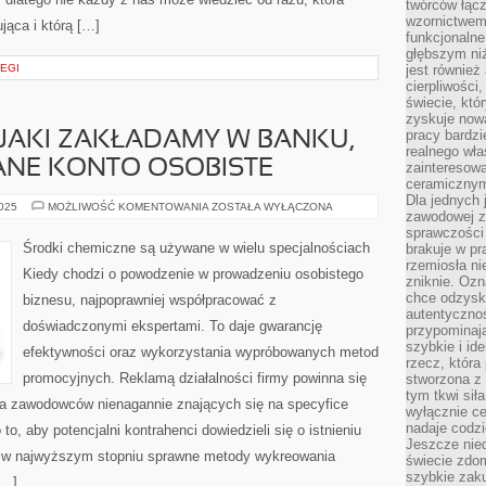
twórców łąc
wzornictwem 
ująca i którą […]
funkcjonaln
głębszym niż
EGI
jest również
cierpliwości
świecie, któ
zyskuje nową
pracy bardzi
 JAKI ZAKŁADAMY W BANKU,
realnego wła
ANE KONTO OSOBISTE
zainteresowa
ceramicznymi
Dla jednych 
JEST
2025
MOŻLIWOŚĆ KOMENTOWANIA
ZOSTAŁA WYŁĄCZONA
zawodowej z
RACHUNEK,
JAKI
sprawczości 
ZAKŁADAMY
Środki chemiczne są używane w wielu specjalnościach
brakuje w pr
W
rzemiosła n
BANKU,
Kiedy chodzi o powodzenie w prowadzeniu osobistego
INACZEJ
zniknie. Ozn
TAK
chce odzyska
biznesu, najpoprawniej współpracować z
ZWANE
autentyczno
KONTO
doświadczonymi ekspertami. To daje gwarancję
OSOBISTE
przypominają
szybkie i i
efektywności oraz wykorzystania wypróbowanych metod
rzecz, która
promocyjnych. Reklamą działalności firmy powinna się
stworzona z 
tym tkwi sił
ca zawodowców nienagannie znających się na specyfice
wyłącznie ce
nadaje codz
 to, aby potencjalni kontrahenci dowiedzieli się o istnieniu
Jeszcze nie
ją w najwyższym stopniu sprawne metody wykreowania
świecie zdo
szybkie zaku
[…]