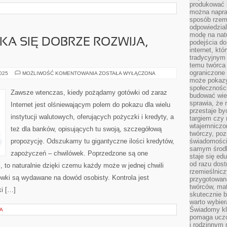
produkować s
można napraw
sposób rzemi
odpowiedzial
modę na natu
KA SIĘ DOBRZE ROZWIJA,
podejścia do
internet, kt
tradycyjnym
temu twórca 
ograniczone 
KAŻDA
2025
MOŻLIWOŚĆ KOMENTOWANIA
ZOSTAŁA WYŁĄCZONA
FIRMA,
może pokazy
JAKA
społeczności
SIĘ
Zawsze wtenczas, kiedy pożądamy gotówki od zaraz
budować wie
DOBRZE
ROZWIJA,
sprawia, że 
Internet jest olśniewającym polem do pokazu dla wielu
LECZ
przestaje by
instytucji walutowych, oferujących pożyczki i kredyty, a
targiem czy 
wtajemniczon
też dla banków, opisujących tu swoją, szczegółową
twórczy, poz
propozycję. Odszukamy tu gigantyczne ilości kredytów,
świadomości
samym środk
zapożyczeń – chwilówek. Poprzedzone są one
staje się ed
od razu dos
, to naturalnie dzięki czemu każdy może w jednej chwili
rzemieślnic
ówki są wydawane na dowód osobisty. Kontrola jest
przygotowa
twórców, ma
i […]
skutecznie 
warto wybier
Świadomy kli
A
pomaga uczc
i rodzinnym